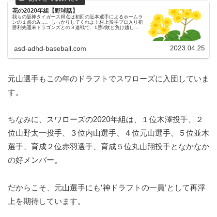
花の2020年組【野球話】
我らの阪神タイガース得点は初回の近本選手によるホームラ
ンの１点のみ…。しっかりしてくれよ！村上投手プロ入り初
勝利先週末ドラゴンズとの３連戦で、1勝2敗と負け越した
タイガース。父ちゃんその３連戦で唯一の白星となった試合
が村上投手のプロ入り初勝...
2023.04.25
asd-adhd-baseball.com
元山選手もこの年のドラフトでスワローズに入団していま
す。
ちなみに、スワローズの2020年組は、１位木澤投手、２
位山野太一投手、３位内山選手、４位元山選手、５位並木
選手、育成２位赤羽選手、育成５位丸山翔投手となかなか
の好メンバー。
だからこそ、元山選手にも‘神ドラフトの一員’として再浮
上を期待しています。