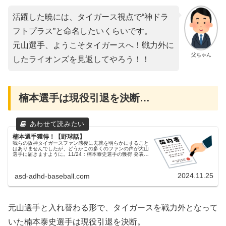
活躍した暁には、タイガース視点で“神ドラ
フトプラス”と命名したいくらいです。
元山選手、ようこそタイガースへ！戦力外に
父ちゃん
したライオンズを見返してやろう！！
楠本選手は現役引退を決断…
楠本選手獲得！【野球話】
我らの阪神タイガースファン感後に去就を明らかにすること
はありませんでしたが、どうかこの多くのファンの声が大山
選手に届きますように。11/24：楠本泰史選手の獲得 発表昨
日（11/24）、ベイスターズを戦力外となっていた楠本泰史
選手の獲得が発...
2024.11.25
asd-adhd-baseball.com
元山選手と入れ替わる形で、タイガースを戦力外となって
いた楠本泰史選手は現役引退を決断。