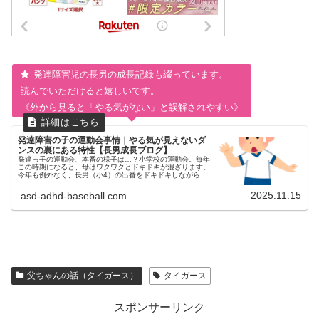
発達障害児の長男の成長記録も綴っています。
読んでいただけると嬉しいです。
《外から見ると「やる気がない」と誤解されやすい》
発達障害の子の運動会事情｜やる気が見えないダ
ンスの裏にある特性【長男成長ブログ】
発達っ子の運動会、本番の様子は…？小学校の運動会。毎年
この時期になると、母はワクワクとドキドキが混ざります。
今年も例外なく、長男（小4）の出番をドキドキしながら見
守っていました。ダンスがメインのプログラム。……が、見
ていて思わず「省エネすぎ...
2025.11.15
asd-adhd-baseball.com
父ちゃんの話（タイガース）
タイガース
スポンサーリンク