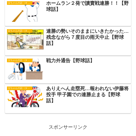
ホームラン２発で讀賣戦連勝！！【野
父ちゃんの話（タイガース）
球話】
連勝の勢いそのままにいきたかった…
父ちゃんの話（タイガース）
残念ながら７度目の雨天中止【野球
話】
戦力外通告【野球話】
父ちゃんの話（タイガース）
ありえへん走塁死…報われない伊藤将
父ちゃんの話（タイガース）
投手 甲子園での連勝止まる【野球
話】
スポンサーリンク