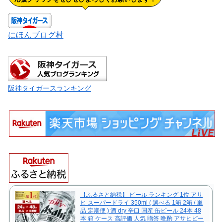
にほんブログ村
阪神タイガースランキング
【ふるさと納税】 ビール ランキング 1位 アサ
ヒ スーパードライ 350ml ( 選べる 1箱 2箱 / 単
品 定期便 ) 酒 dry 辛口 国産 缶ビール 24本 48
本 箱 ケース 高評価 人気 贈答 晩酌 アサヒビー