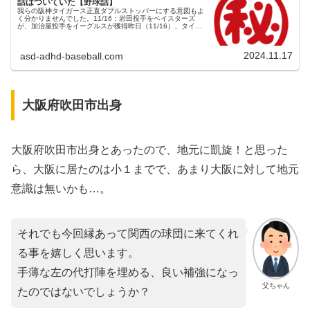
話はついていた【野球話】
我らの阪神タイガース正直ダブルストッパーにする意図もよ
く分かりませんでした。11/16：岩田投手をベイスターズ
が、加治屋投手をイーグルスが獲得昨日（11/16）、タイガ
ースを戦力外となった岩田投手をベイスターズが、加治屋投
手をイーグルスが獲...
2024.11.17
asd-adhd-baseball.com
大阪府吹田市出身
大阪府吹田市出身とあったので、地元に凱旋！と思った
ら、大阪に居たのは小１までで、あまり大阪に対して地元
意識は無いかも…。
それでも今回縁あって関西の球団に来てくれ
る事を嬉しく思います。
手薄な左の代打陣を埋める、良い補強になっ
父ちゃん
たのではないでしょうか？