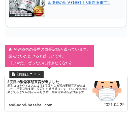
ル 発祥の地 送料無料【大阪府 吹田市】
発達障害の長男の成長記録も綴っています。
読んでいただけると嬉しいです。
《いやだ、ぜったいに行きたくない》
3度目の緊急事態宣言が出ました
新型コロナウイルスによる3度目となる緊急事態宣言が出ま
した。児童発達支援（療育）も通常通りです。PCR検査は結
果がでるまで時間がかかります。登園自粛や感染対策も大変
です。ADHD、自閉症スペクトラムASDの診断をうけた発達
障害のある年長の長男の成長記録です。
2021.04.29
asd-adhd-baseball.com