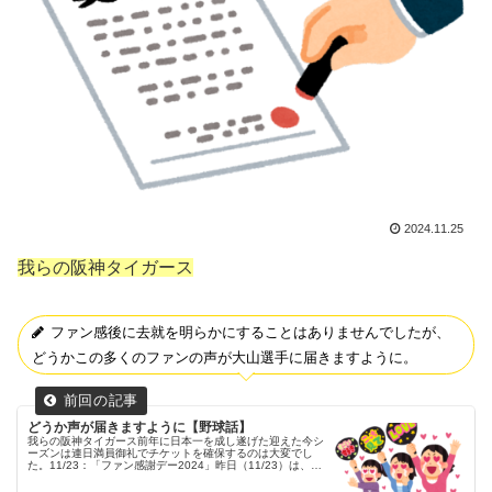
2024.11.25
我らの阪神タイガース
ファン感後に去就を明らかにすることはありませんでしたが、
どうかこの多くのファンの声が大山選手に届きますように。
どうか声が届きますように【野球話】
我らの阪神タイガース前年に日本一を成し遂げた迎えた今シ
ーズンは連日満員御礼でチケットを確保するのは大変でし
た。11/23：「ファン感謝デー2024」昨日（11/23）は、甲
子園球場にて「ファン感謝デー2024」が開催されました。
父ちゃん去年...