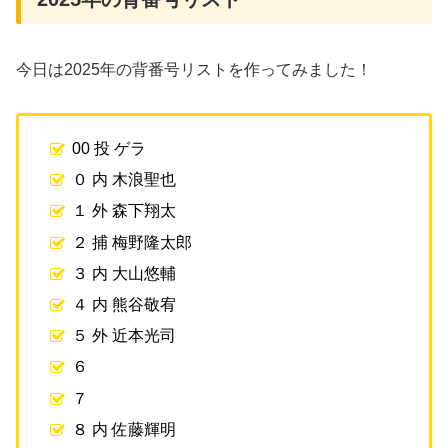
今日は2025年の背番号リストを作ってみました！
00 投 ゲラ
０ 内 木浪聖也
１ 外 森下翔太
２ 捕 梅野隆太郎
３ 内 大山悠輔
４ 内 熊谷敬宥
５ 外 近本光司
６
７
８ 内 佐藤輝明