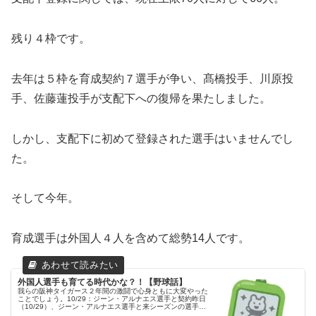
残り４枠です。
去年は５枠を育成契約７選手が争い、髙橋投手、川原投
手、佐藤蓮投手が支配下への復帰を果たしました。
しかし、支配下に初めて登録された選手はいませんでし
た。
そして今年。
育成選手は外国人４人を含めて総勢14人です。
外国人選手も育てる時代かな？！【野球話】
我らの阪神タイガース２年間の激闘で心身ともに大変やった
ことでしょう。10/29：ジーン・アルナエス選手と契約昨日
（10/29）、ジーン・アルナエス選手と来シーズンの選手契
約を締結したと発表がありました。タイガース公式サイトに