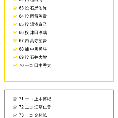
63 投 石黒佑弥
64 投 岡留英貴
65 投 湯浅京己
66 投 津田淳哉
67 内 髙寺望夢
68 捕 中川勇斗
69 投 石井大智
70 一コ 田中秀太
71 一コ 上本博紀
72 二コ 江草仁貴
73 一コ 金村暁