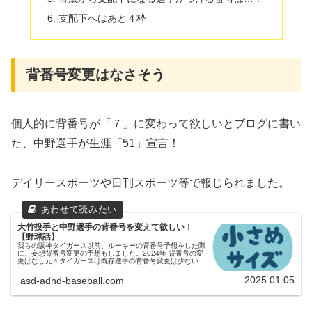
支配下へはあと４枠
背番号変更はなさそう
個人的に背番号が「７」に変わって欲しいとブログに書い
た、中野選手が生涯「51」宣言！
デイリースポーツや日刊スポーツ等で報じられました。
大竹投手と中野選手の背番号を変えて欲しい！
【野球話】
我らの阪神タイガース以前、ルーキーの背番号予想をした際
に、妄想背番号変更の予想もしました。2024年 背番号の変
更はなし元々タイガースは既存選手の背番号変更は少ない印
象ですが、今のところ誰一人として変更の発表はありませ
ん。ちなみに、去年も背...
2025.01.05
asd-adhd-baseball.com