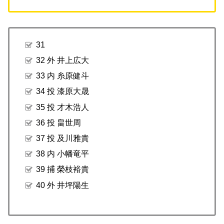
31
32 外 井上広大
33 内 糸原健斗
34 投 漆原大晟
35 投 才木浩人
36 投 畠世周
37 投 及川雅貴
38 内 小幡竜平
39 捕 榮枝裕貴
40 外 井坪陽生