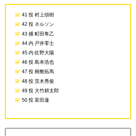
41 投 村上頌樹
42 投 ネルソン
43 捕 町田隼乙
44 内 戸井零士
45 内 佐野大陽
46 投 島本浩也
47 投 桐敷拓馬
48 投 茨木秀俊
49 投 大竹耕太郎
50 投 富田蓮