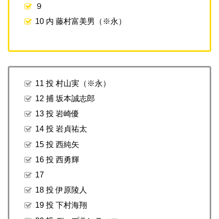
９
10 内 藤村富美男（※永）
11 投 村山実（※永）
12 捕 坂本誠志郎
13 投 岩崎優
14 投 岩貞祐太
15 投 西純矢
16 投 西勇輝
17
18 投 伊原陵人
19 投 下村海翔