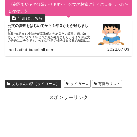
《宿題をやるのは嫌がりますが、公文の教室に行くのは楽しいみた
いです。》
公文の算数をはじめてから１年３か月が経ちまし
た
年長の4月から小学校就学準備のため公文の算数に通い始
め、2022年7月で１年と３か月が経ちました。今までの公文
の経過はコチラです。公文の宿題の様子１日５枚の宿題に３
０分くらいかかります。苦手な割り算が続いてるので、若干
飽きてきているのもあり...
2022.07.03
asd-adhd-baseball.com
父ちゃんの話（タイガース）
タイガース
背番号リスト
スポンサーリンク