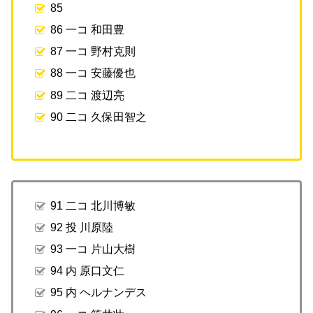
85
86 一コ 和田豊
87 一コ 野村克則
88 一コ 安藤優也
89 二コ 渡辺亮
90 二コ 久保田智之
91 二コ 北川博敏
92 投 川原陸
93 一コ 片山大樹
94 内 原口文仁
95 内 ヘルナンデス