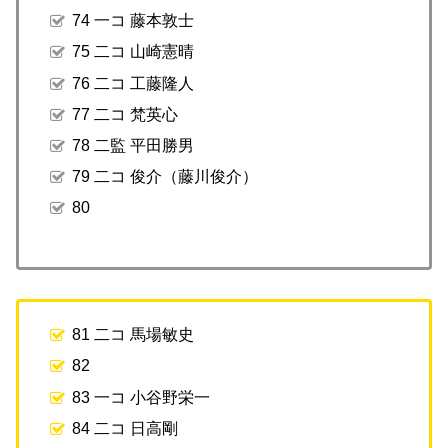
74 一コ 藤本敦士
75 二コ 山崎憲晴
76 二コ 工藤隆人
77 二コ 梵英心
78 二監 平田勝男
79 二コ 俊介（藤川俊介）
80
81 二コ 馬場敏史
82
83 一コ 小谷野栄一
84 二コ 日高剛