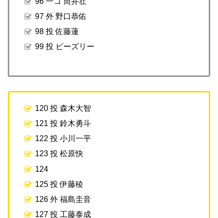
96 一コ 筒井壮
97 外 野口恭佑
98 投 佐藤蓮
99 投 ビーズリー
120 投 森木大智
121 投 鈴木勇斗
122 投 小川一平
123 投 松原快
124
125 投 伊藤稜
126 外 福島圭音
127 投 工藤泰成