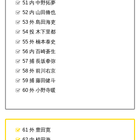
51 内 中野拓夢
52 内 山田脩也
53 外 島田海吏
54 投 木下里都
55 外 楠本泰史
56 内 百崎蒼生
57 捕 長坂拳弥
58 外 前川右京
59 捕 藤田健斗
60 外 小野寺暖
61 外 豊田寛
62 内 植田海