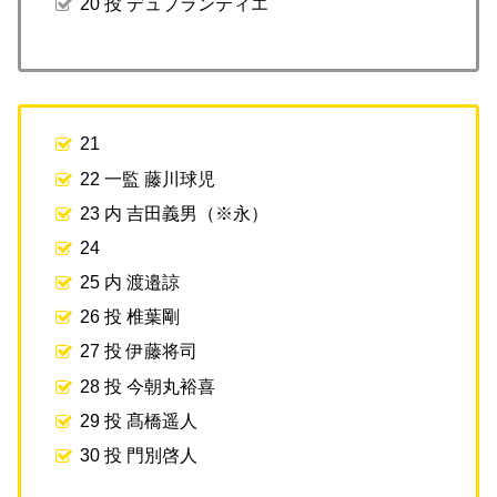
20 投 デュプランティエ
21
22 一監 藤川球児
23 内 吉田義男（※永）
24
25 内 渡邉諒
26 投 椎葉剛
27 投 伊藤将司
28 投 今朝丸裕喜
29 投 髙橋遥人
30 投 門別啓人