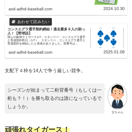
よると、身長17...
2024.10.30
asd-adhd-baseball.com
コンスエグラ選手契約締結！過去最多９人の助っ
人！【野球話】
我らの阪神タイガース1/7：スタンリー・コンスエグラ選手
と育成契約昨日（1/7）、スタンリー・コンスエグラ選手と
育成契約を締結したと発表がありました。背番号は
「134」、推定年俸は300万円。2000年生まれの24歳。身
長190cm、体重9...
2025.01.08
asd-adhd-baseball.com
支配下４枠を14人で争う厳しい競争。
シーズンが始まって二桁背番号（もしくは一
桁も？！）を勝ち取るのは誰になっているで
しょうか。
父ちゃん
頑張れタイガース！