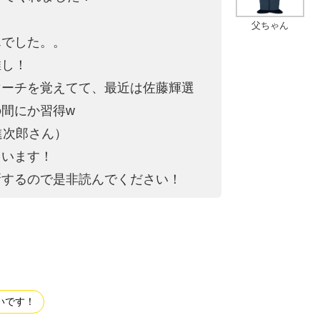
父ちゃん
んでした。。
推し！
マーチを覚えてて、最近は佐藤輝選
間にか習得w
進次郎さん）
ています！
新するので是非読んでください！
いです！