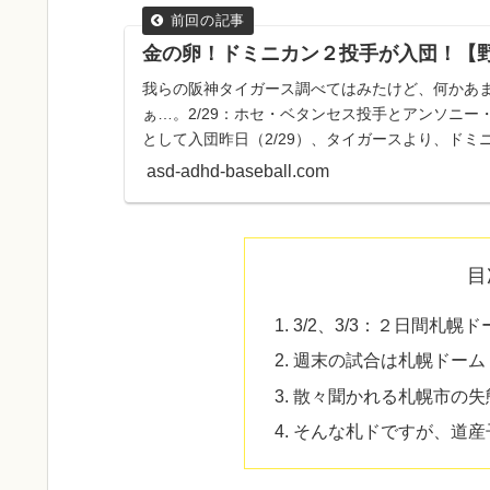
金の卵！ドミニカン２投手が入団！【
我らの阪神タイガース調べてはみたけど、何かあ
ぁ…。2/29：ホセ・ベタンセス投手とアンソニ
として入団昨日（2/29）、タイガースより、ド
ンセス投手とアン...
asd-adhd-baseball.com
目
3/2、3/3：２日間札
週末の試合は札幌ドーム
散々聞かれる札幌市の失
そんな札ドですが、道産