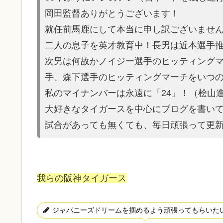
岡田監督ありがとうございます！
就任前馬鹿にして本当に申し訳ご
ざいませ
二人の息子を英才教育中！長男は近本選手
次男は何故かノイ
ジー選手のヒッティング
手、森
下選手のヒッティングマーチをいつの
私のマイナンバーは永遠に「24」！（桧山
大好きなタイガースを中心にブログを書い
試合があって
も無くても、毎日頑張って更
我らの阪神タイガース
ジャパニーズドリームを掴めるよう頑張ってもらいた