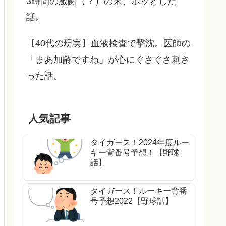
3時間の激闘（？）の末、ホッとした
話。
【40代の現実】血液検査で撃沈。医師の
「まあ加齢ですね」が心にぐさぐさ刺さ
った話。
人気記事
タイガース！2024年度ルー
キー背番号予想！【野球
話】
タイガース！ルーキー背番
号予想2022【野球話】