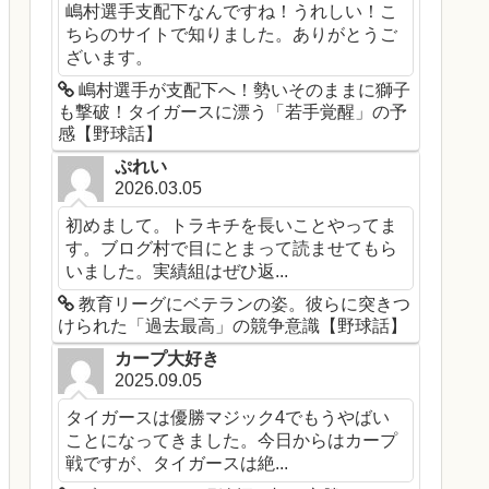
嶋村選手支配下なんですね！うれしい！こ
ちらのサイトで知りました。ありがとうご
ざいます。
嶋村選手が支配下へ！勢いそのままに獅子
も撃破！タイガースに漂う「若手覚醒」の予
感【野球話】
ぷれい
2026.03.05
初めまして。トラキチを長いことやってま
す。ブログ村で目にとまって読ませてもら
いました。実績組はぜひ返...
教育リーグにベテランの姿。彼らに突きつ
けられた「過去最高」の競争意識【野球話】
カープ大好き
2025.09.05
タイガースは優勝マジック4でもうやばい
ことになってきました。今日からはカープ
戦ですが、タイガースは絶...