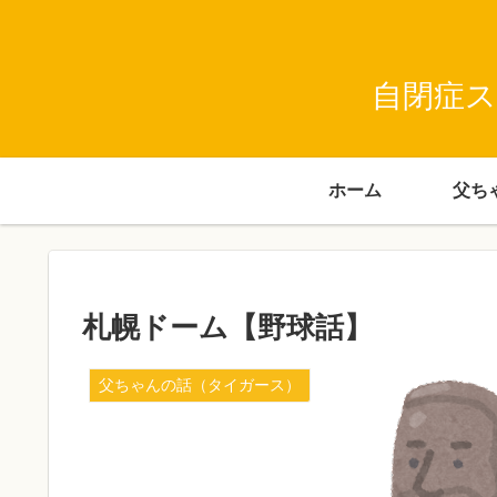
自閉症ス
ホーム
札幌ドーム【野球話】
父ちゃんの話（タイガース）