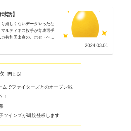
野球話】
まり嬉しくないデータやったな
ー・マルティネス投手が育成選手
ミニカ共和国出身の、ホセ・ベタ
2024.03.01
次
幌ドームでファイターズとのオープン戦
？！
態
子ツインズが凱旋登板します