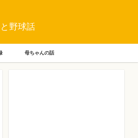
録と野球話
録
母ちゃんの話