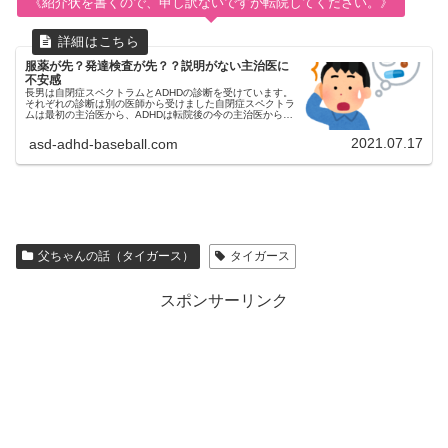
《紹介状を書くので、申し訳ないですが転院してください。》
服薬が先？発達検査が先？？説明がない主治医に
不安感
長男は自閉症スペクトラムとADHDの診断を受けています。
それぞれの診断は別の医師から受けました自閉症スペクトラ
ムは最初の主治医から、ADHDは転院後の今の主治医から診
断がおりました。 新型コロナウイルスの影響により転院す
ることに転院すること...
2021.07.17
asd-adhd-baseball.com
父ちゃんの話（タイガース）
タイガース
スポンサーリンク