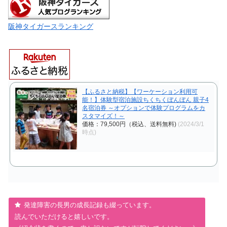
阪神タイガースランキング
【ふるさと納税】【ワーケーション利用可
能！】体験型宿泊施設ちくちくぼんぼん 親子4
名宿泊券 ～オプションで体験プログラムをカ
スタマイズ！～
価格：79,500円（税込、送料無料)
(2024/3/1
時点)
発達障害の長男の成長記録も綴っています。
読んでいただけると嬉しいです。