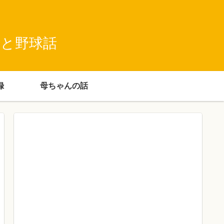
録と野球話
録
母ちゃんの話