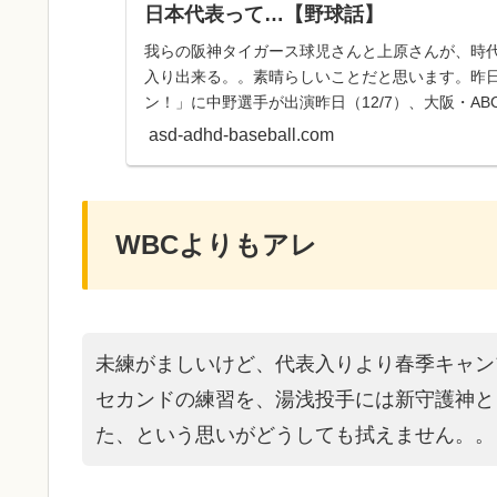
日本代表って…【野球話】
我らの阪神タイガース球児さんと上原さんが、時
入り出来る。。素晴らしいことだと思います。昨日（
ン！」に中野選手が出演昨日（12/7）、大阪・A
ン！」に生出演した中野...
asd-adhd-baseball.com
WBCよりもアレ
未練がましいけど、代表入りより春季キャン
セカンドの練習を、湯浅投手には新守護神と
た、という思いがどうしても拭えません。。