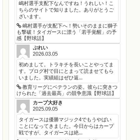
嶋村選手支配下なんですね！うれしい！こ
ちらのサイトで知りました。ありがとうご
ざいます。
嶋村選手が支配下へ！勢いそのままに獅子
も撃破！タイガースに漂う「若手覚醒」の予
感【野球話】
ぷれい
2026.03.05
初めまして。トラキチを長いことやってま
す。ブログ村で目にとまって読ませてもら
いました。実績組はぜひ返...
教育リーグにベテランの姿。彼らに突きつ
けられた「過去最高」の競争意識【野球話】
カープ大好き
2025.09.05
タイガースは優勝マジック4でもうやばい
ことになってきました。今日からはカープ
戦ですが、タイガースは絶...