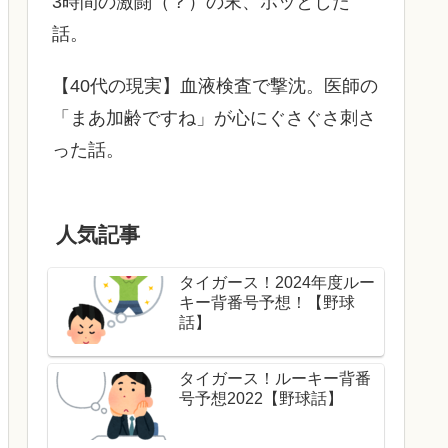
3時間の激闘（？）の末、ホッとした
話。
【40代の現実】血液検査で撃沈。医師の
「まあ加齢ですね」が心にぐさぐさ刺さ
った話。
人気記事
タイガース！2024年度ルー
キー背番号予想！【野球
話】
タイガース！ルーキー背番
号予想2022【野球話】