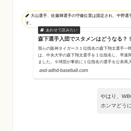
大山選手、佐藤輝選手の守備位置は固定され、中野選
す。
森下選手入団でスタメンはどうなる？
我らの阪神タイガース１位指名の森下翔太選手一昨日
は、中央大学の森下翔太選手を１位指名し、早速
ました。９球団が事前に１位指名の選手を公表再
して交渉権獲得右の...
asd-adhd-baseball.com
やはり、W
ホンマどう