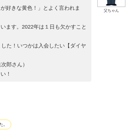
んが好きな黄色！」とよ
く言われま
父ちゃん
ます。2022年は
１日も欠かすこと
ました！いつかは入会
したい【ダイヤ
進次郎さん）
さい！
た。