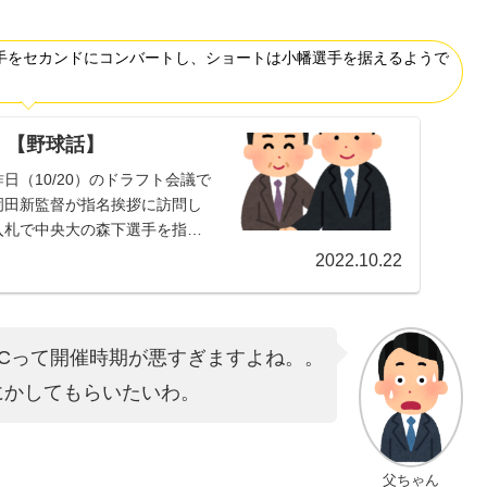
手をセカンドにコンバートし、ショートは小幡選手を据えるようで
！【野球話】
（10/20）のドラフト会議で
岡田新監督が指名挨拶に訪問し
入札で中央大の森下選手を指名
2022.10.22
BCって開催時期が悪すぎますよね。。
にかしてもらいたいわ。
父ちゃん