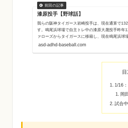
漆原投手【野球話】
我らの阪神タイガース岩崎投手は、現在通算で132
す。鳴尾浜球場で自主トレ中の漆原大晟投手昨年1
ァローズからタイガースに移籍し、現在鳴尾浜球
手。昨日は、今...
asd-adhd-baseball.com
目
1/1
岡
試合