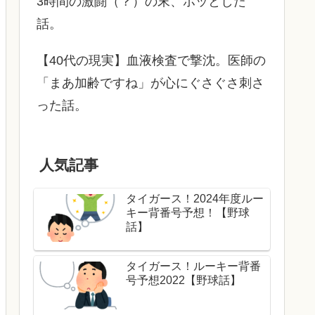
3時間の激闘（？）の末、ホッとした
話。
【40代の現実】血液検査で撃沈。医師の
「まあ加齢ですね」が心にぐさぐさ刺さ
った話。
人気記事
タイガース！2024年度ルー
キー背番号予想！【野球
話】
タイガース！ルーキー背番
号予想2022【野球話】