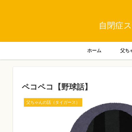
自閉症ス
ホーム
ペコペコ【野球話】
父ちゃんの話（タイガース）