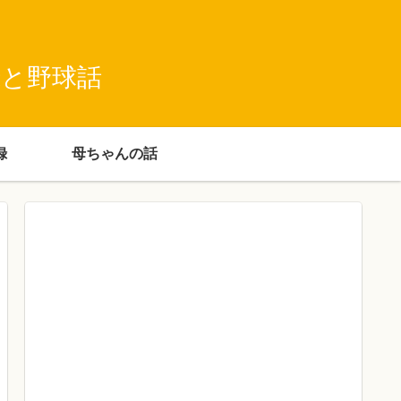
録と野球話
録
母ちゃんの話