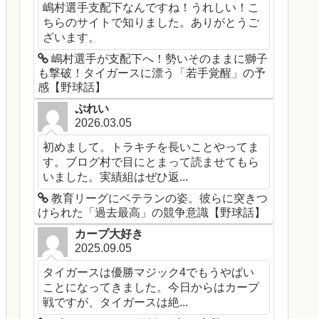
嶋村選手支配下なんですね！うれしい！こ
ちらのサイトで知りました。ありがとうご
ざいます。
嶋村選手が支配下へ！勢いそのままに獅子
も撃破！タイガースに漂う「若手覚醒」の予
感【野球話】
ぷれい
2026.03.05
初めまして。トラキチを長いことやってま
す。ブログ村で目にとまって読ませてもら
いました。実績組はぜひ返...
教育リーグにベテランの姿。彼らに突きつ
けられた「過去最高」の競争意識【野球話】
カープ大好き
2025.09.05
タイガースは優勝マジック4でもうやばい
ことになってきました。今日からはカープ
戦ですが、タイガースは絶...