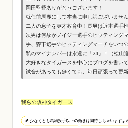
岡田監督ありがとうございます！
就任前馬鹿にして本当に申し訳ご
ざいませ
二人の息子を英才教育中！長男は近本選手
次男は何故かノイ
ジー選手のヒッティング
手、森
下選手のヒッティングマーチをいつの
私のマイナンバーは永遠に「24」！（桧山
大好きなタイガースを中心にブログを書い
試合があって
も無くても、毎日頑張って更
我らの阪神タイガース
少なくとも馬場投手以上の働きは期待しちゃいますよ