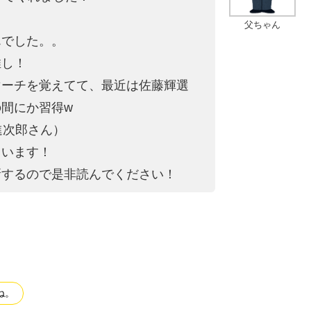
父ちゃん
んでした。。
推し！
マーチを覚えてて、最近は佐藤輝選
間にか習得w
進次郎さん）
ています！
新するので是非読んでください！
ね。