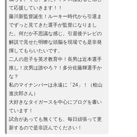
て応援していきます！！
藤川新監督誕生！ルーキー時代から引退ま
でずっと見てきた選手が監督になりまし
た。何だか不思議な感じ。引退後テレビの
解説で見せた明瞭な頭脳を現場でも是非発
揮してもらいたいです。
二人の息子を英才教育中！長男は近本選手
推し！次男は誰やろ？！多分佐藤輝選手か
な？
私のマイナンバーは永遠に「24」！（桧山
進次郎さん）
大好きなタイガースを中心にブログを書い
ています！
試合があって
も無くても、毎日頑張って更
新するので是非読んでください！