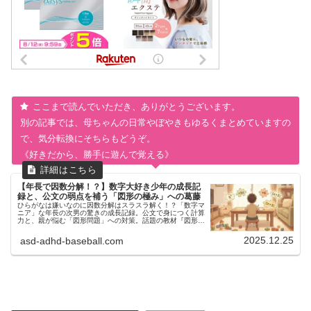
ここまで読んでいただき、ありがとうございます。
別の記事では、母ちゃんの日常やぼやきもゆるくまとめていますの
で、気分転換にそちらもどうぞ。
《好きだから、勝手に遊んで覚える》
【年長で因数分解！？】数字大好き少年の成長記
録と、公文の弱点を補う「図形の極み」への葛藤
ひらがなは嫌いなのに因数分解はスラスラ解く！？「数字マ
ニア」な年長の次男の驚きの成長記録。公文で身につく計算
力と、親が悩む「図形問題」への対策。話題の教材『図形の
極み』への本音の葛藤を綴ります。
2025.12.25
asd-adhd-baseball.com