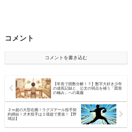
コメント
コメントを書き込む
【年長で因数分解！？】数字大好き少年
の成長記録と、公文の弱点を補う「図形
の極み」への葛藤
２ｍ超の大型右腕！ラグズデール投手契
約締結！才木投手は２億超で更改！【野
球話】