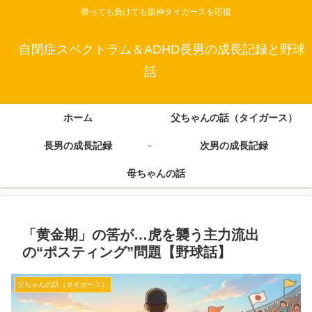
勝っても負けても阪神タイガースを応援
自閉症スペクトラム＆ADHD長男の成長記録と野球
話
ホーム
父ちゃんの話（タイガース）
長男の成長記録
次男の成長記録
母ちゃんの話
「黄金期」の筈が…虎を襲う主力流出
の“ポスティング”問題【野球話】
父ちゃんの話（タイガース）