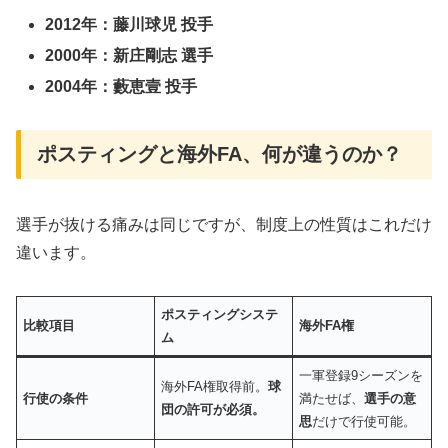
2012年：藤川球児 投手
2000年：新庄剛志 選手
2004年：藪恵壹 投手
ポスティングと海外FA、何が違うのか？
​選手が抜ける痛みは同じですが、制度上の性質はこれだけ
違います。
ポスティングシステ
比較項目
海外FA権
ム
一軍登録9シーズンを
海外FA権取得前。
球
行使の条件
満たせば、
選手の意
団の許可が必須。
思
だけで行使可能。