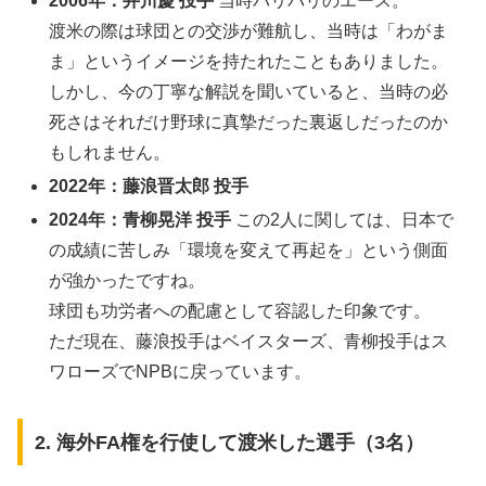
2006年：井川慶 投手
当時バリバリのエース。
渡米の際は球団との交渉が難航し、当時は「わがま
ま」というイメージを持たれたこともありました。
しかし、今の丁寧な解説を聞いていると、当時の必
死さはそれだけ野球に真摯だった裏返しだったのか
もしれません。
2022年：藤浪晋太郎 投手
2024年：青柳晃洋 投手
この2人に関しては、日本で
の成績に苦しみ「環境を変えて再起を」という側面
が強かったですね。
球団も功労者への配慮として容認した印象です。
ただ現在、藤浪投手はベイスターズ、青柳投手はス
ワローズでNPBに戻っています。
​2. 海外FA権を行使して渡米した選手（3名）