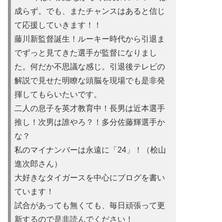
成らず。でも、またチャンスはあると信じ
て応援していきます！！
藤川新監督誕生！ルーキー時代から引退ま
でずっと見てきた選手が監督になりまし
た。何だか不思議な感じ。引退後テレビの
解説で見せた明瞭な頭脳を現場でも是非発
揮してもらいたいです。
二人の息子を英才教育中！長男は近本選手
推し！次男は誰やろ？！多分佐藤輝選手か
な？
私のマイナンバーは永遠に「24」！（桧山
進次郎さん）
大好きなタイガースを中心にブログを書い
ています！
試合があって
も無くても、毎日頑張って更
新するので是非読んでください！