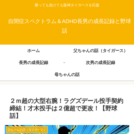
勝っても負けても阪神タイガースを応援
自閉症スペクトラム＆ADHD長男の成長記録と野球
話
ホーム
父ちゃんの話（タイガース）
長男の成長記録
次男の成長記録
母ちゃんの話
２ｍ超の大型右腕！ラグズデール投手契約
締結！才木投手は２億超で更改！【野球
話】
父ちゃんの話（タイガース）