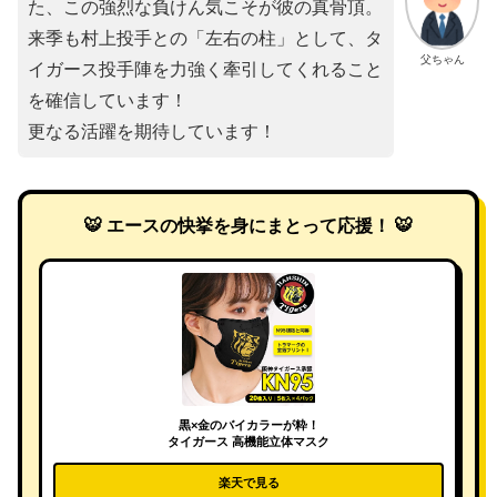
た、この強烈な負けん気こそが彼の真骨頂。
来季も村上投手との「左右の柱」として、タ
父ちゃん
イガース投手陣を力強く牽引してくれること
を確信しています！
更なる活躍を期待しています！
🐯 エースの快挙を身にまとって応援！ 🐯
黒×金のバイカラーが粋！
タイガース 高機能立体マスク
楽天で見る