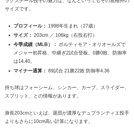
ラグズデール投手の魅力は、なんといってもその規格外の
サイズです。
プロフィール：
1998年生まれ（27歳）
サイズ：
203cm ／ 106kg（右投右打）
今季成績（MLB）：
ボルティモア・オリオールズで
メジャー初昇格、中継ぎ2試合登板。0勝0敗、防御率
は14.40。
マイナー通算：
89試合 21勝22敗 防御率4.36
持ち球はフォーシーム、シンカー、カーブ、スライダー、
スプリット、との情報があります。
身長203cmといえば、退団が濃厚なデュプランティエ投手
よりもさらに10cm高い計算になります。