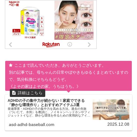
ここまで読んでいただき、ありがとうございます。
別の記事では、母ちゃんの日常やぼやきもゆるくまとめていますの
で、気分転換にそちらもどうぞ。
《よその家はよその家。うちはうち。》
ADHDの子の集中力が続かない！家庭でできる
「静かな環境作り」とおすすめアイテム3選
発達障害・ADHDの子の集中力を高める方法。過去の失敗
（ついたて、水筒）を教訓に、ノイキャンヘッドホンやフィ
ジェットトイなど、静かな環境を作るための実用的なアイテ
ムを解説します。
2025.12.08
asd-adhd-baseball.com