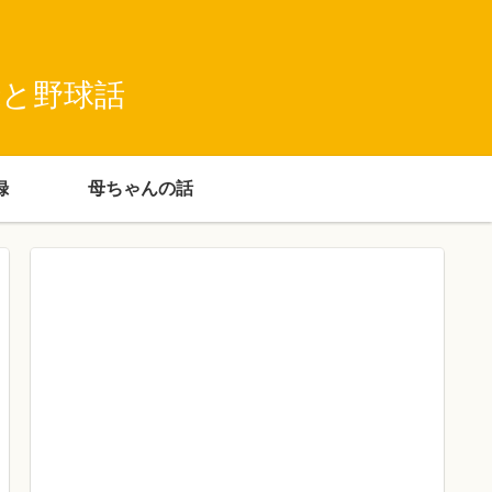
録と野球話
録
母ちゃんの話