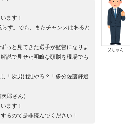
。
ています！
は成らず。でも、またチャンスはあると
でずっと見てきた選手が監督になりま
父ちゃん
の解説で見せた明瞭な頭脳を現場でも
推し！次男は誰やろ？！多分佐藤輝選
進次郎さん）
ています！
新するので是非読んでください！