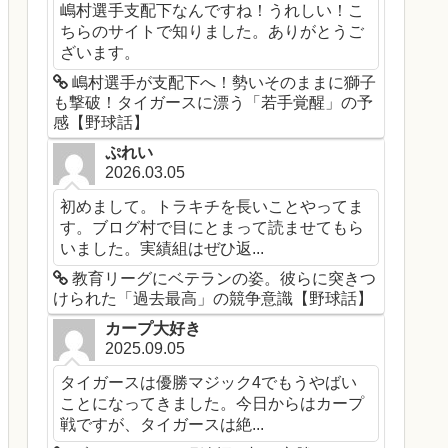
嶋村選手支配下なんですね！うれしい！こ
ちらのサイトで知りました。ありがとうご
ざいます。
嶋村選手が支配下へ！勢いそのままに獅子
も撃破！タイガースに漂う「若手覚醒」の予
感【野球話】
ぷれい
2026.03.05
初めまして。トラキチを長いことやってま
す。ブログ村で目にとまって読ませてもら
いました。実績組はぜひ返...
教育リーグにベテランの姿。彼らに突きつ
けられた「過去最高」の競争意識【野球話】
カープ大好き
2025.09.05
タイガースは優勝マジック4でもうやばい
ことになってきました。今日からはカープ
戦ですが、タイガースは絶...