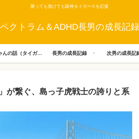
勝っても負けても阪神タイガースを応援
ペクトラム＆ADHD長男の成長記
父ちゃんの話（タイガース）
長男の成長記録
次男の成長記
1」が繋ぐ、島っ子虎戦士の誇りと系