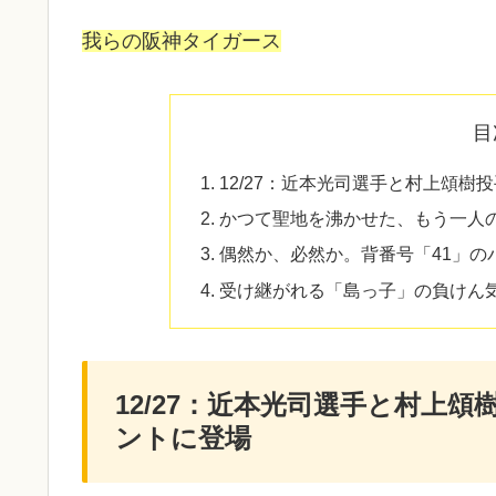
我らの阪神タイガース
目
12/27：近本光司選手と村上頌
かつて聖地を沸かせた、もう一人
偶然か、必然か。背番号「41」の
受け継がれる「島っ子」の負けん
12/27：近本光司選手と村上
ントに登場