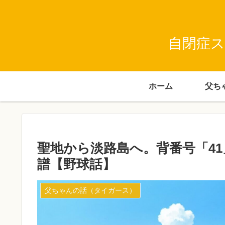
自閉症ス
ホーム
聖地から淡路島へ。背番号「4
譜【野球話】
父ちゃんの話（タイガース）