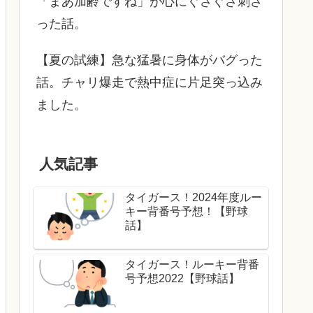
「まあ加齢ですね」が心にぐさぐさ刺さ
った話。
【夏の試練】急な猛暑に身体がバグった
話。チャリ爆走で熱中症に片足突っ込み
ました。
人気記事
タイガース！2024年度ルー
キー背番号予想！【野球
話】
タイガース！ルーキー背番
号予想2022【野球話】