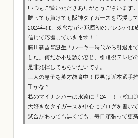
いつもご覧いただきありがとうございます
勝っても負けても阪神タイガースを応援し
2024年は、残念ながら球団初のアレンパ
信じて応援していきます！！
藤川新監督誕生！ルーキー時代から引退ま
した。何だか不思議な感じ。引退後テレビ
是非発揮してもらいたいです。
二人の息子を英才教育中！長男は近本選手
手かな？
私のマイナンバーは永遠に「24」！（桧山
大好きなタイガースを中心にブログを書い
試合があって
も無くても、毎日頑張って更