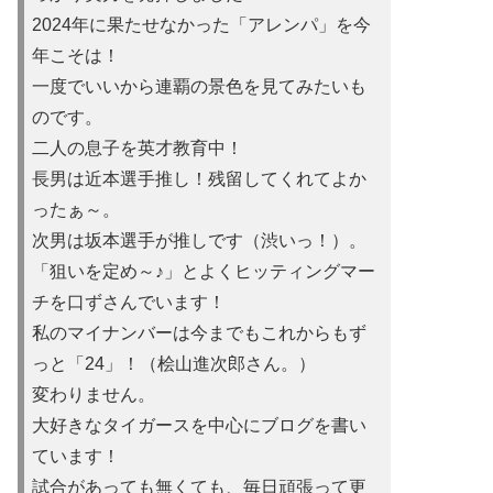
2024年に果たせなかった「アレンパ」を今
年こそは！
一度でいいから連覇の景色を見てみたいも
のです。
二人の息子を英才教育中！
長男は近本選手推し！残留してくれてよか
ったぁ～。
次男は坂本選手が推しです（渋いっ！）。
「狙いを定め～♪」とよくヒッティングマー
チを口ずさんでいます！
私のマイナンバーは今までもこれからもず
っと「24」！（桧山進次郎さん。）
変わりません。
大好きなタイガースを中心にブログを書い
ています！
試合があっても無くても、毎日頑張って更