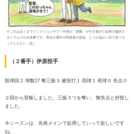
※これはあくまでフィクションやで！作者の「虎愛」が行き過ぎた結果の脳内ス
タジアムでの出来事です。実在の選手や関係者の皆様、どうか温かい目で見てや
ってください（笑）
（２番手）伊原投手
投球回２ 球数27 奪三振３ 被安打１ 四球１ 死球０ 失点０
２回から登板しました。三振３つを奪い、無失点と好投し
ました。
今シーズンは、先発メインで起用していって欲しいです
ね。