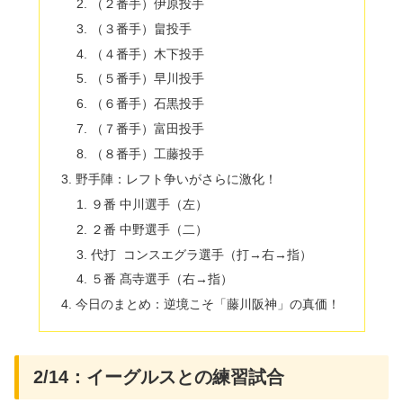
（２番手）伊原投手
（３番手）畠投手
（４番手）木下投手
（５番手）早川投手
（６番手）石黒投手
（７番手）富田投手
（８番手）工藤投手
野手陣：レフト争いがさらに激化！
９番 中川選手（左）
２番 中野選手（二）
代打 コンスエグラ選手（打→右→指）
５番 髙寺選手（右→指）
今日のまとめ：逆境こそ「藤川阪神」の真価！
2/14：イーグルスとの練習試合