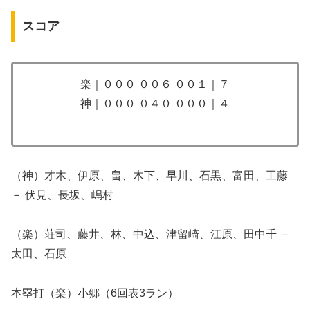
スコア
楽｜０００ ００６ ００１｜７
神｜０００ ０４０ ０００｜４
​（神）才木、伊原、畠、木下、早川、石黒、富田、工藤
－ 伏見、長坂、嶋村
（楽）荘司、藤井、林、中込、津留崎、江原、田中千 －
太田、石原
​本塁打（楽）小郷（6回表3ラン）