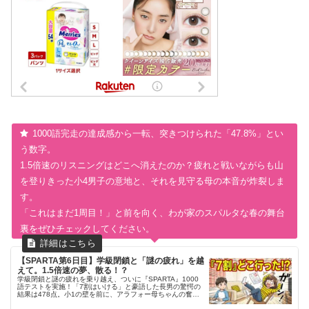
1000語完走の達成感から一転、突きつけられた「47.8%」とい
う数字。
1.5倍速のリスニングはどこへ消えたのか？疲れと戦いながらも山
を登りきった小4男子の意地と、それを見守る母の本音が炸裂しま
す。
「これはまだ1周目！」と前を向く、わが家のスパルタな春の舞台
裏をぜひチェックしてください。
【SPARTA第6日目】学級閉鎖と「謎の疲れ」を越
えて。1.5倍速の夢、散る！？
学級閉鎖と謎の疲れを乗り越え、ついに『SPARTA』1000
語テストを実施！「7割はいける」と豪語した長男の驚愕の
結果は478点。小1の壁を前に、アラフォー母ちゃんの奮闘
は続く。