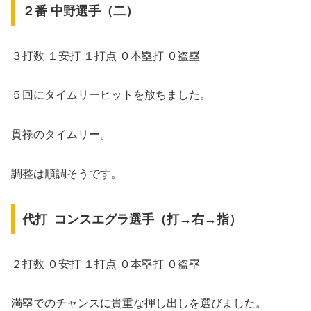
２番 中野選手（二）
３打数 １安打 １打点 ０本塁打 ０盗塁
５回にタイムリーヒットを放ちました。
貫禄のタイムリー。
調整は順調そうです。
代打 コンスエグラ選手（打→右→指）
２打数 ０安打 １打点 ０本塁打 ０盗塁
満塁でのチャンスに貴重な押し出しを選びました。