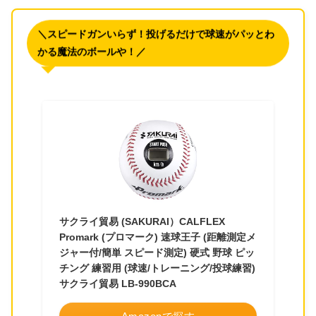
＼スピードガンいらず！投げるだけで球速がパッとわ
かる魔法のボールや！／
サクライ貿易 (SAKURAI）CALFLEX
Promark (プロマーク) 速球王子 (距離測定メ
ジャー付/簡単 スピード測定) 硬式 野球 ピッ
チング 練習用 (球速/トレーニング/投球練習)
サクライ貿易 LB-990BCA