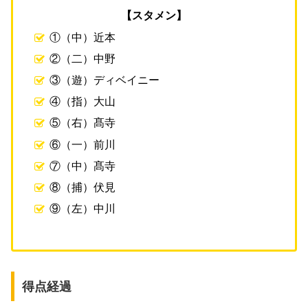
【スタメン】
①（中）近本
②（二）中野
③（遊）ディベイニー
④（指）大山
⑤（右）髙寺
⑥（一）前川
⑦（中）髙寺
⑧（捕）伏見
⑨（左）中川
得点経過