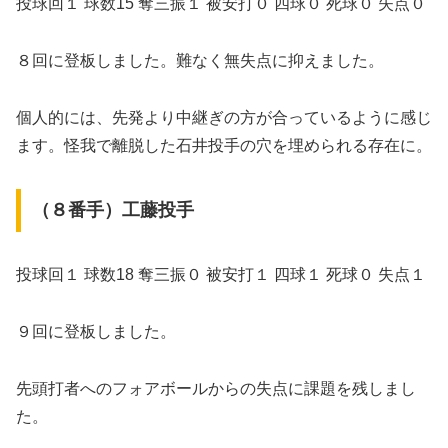
投球回１ 球数15 奪三振１ 被安打０ 四球０ 死球０ 失点０
８回に登板しました。難なく無失点に抑えました。
個人的には、先発より中継ぎの方が合っているように感じ
ます。怪我で離脱した石井投手の穴を埋められる存在に。
（８番手）工藤投手
投球回１ 球数18 奪三振０ 被安打１ 四球１ 死球０ 失点１
９回に登板しました。
先頭打者へのフォアボールからの失点に課題を残しまし
た。