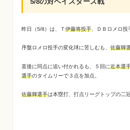
5/8の対ベイスターズ戦
昨日（5/8）は、Ｔ
伊藤将投手
、ＤＢロメロ投
序盤ロメロ投手の変化球に苦しむも、
佐藤輝
直後に同点に追い付かれるも、５回に
近本選
選手
のタイムリーで３点を加点。
佐藤輝選手
は本塁打、打点リーグトップの二