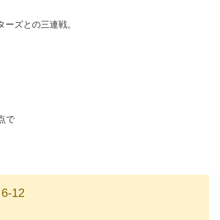
スターズとの三連戦。
点で
6-12