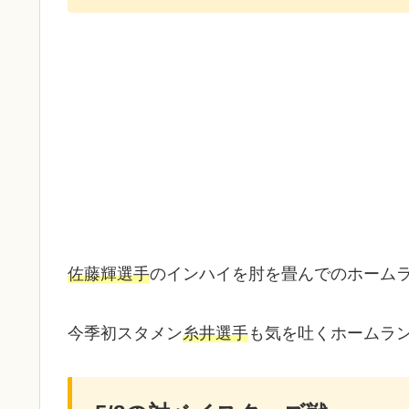
佐藤輝選手
のインハイを肘を畳んでのホーム
今季初スタメン
糸井選手
も気を吐くホームラ