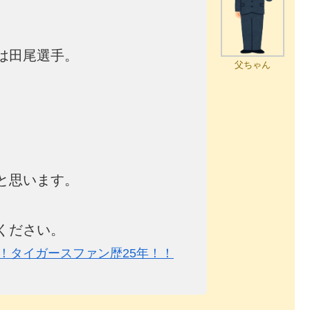
は田尾選手。
父ちゃん
と思います。
ください。
！タイガースファン歴25年！！