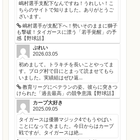
嶋村選手支配下なんですね！うれしい！こ
ちらのサイトで知りました。ありがとうご
ざいます。
嶋村選手が支配下へ！勢いそのままに獅子
も撃破！タイガースに漂う「若手覚醒」の予
感【野球話】
ぷれい
2026.03.05
初めまして。トラキチを長いことやってま
す。ブログ村で目にとまって読ませてもら
いました。実績組はぜひ返...
教育リーグにベテランの姿。彼らに突きつ
けられた「過去最高」の競争意識【野球話】
カープ大好き
2025.09.05
タイガースは優勝マジック4でもうやばい
ことになってきました。今日からはカープ
戦ですが、タイガースは絶...