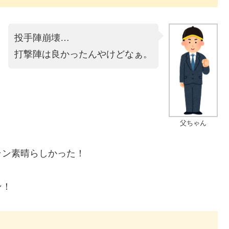
投手陣崩壊…
打撃陣は良かったんやけどなぁ。
父ちゃん
ラン素晴らしかった！
ン！