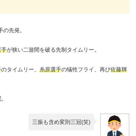
手の先発。
選手
が狭い二遊間を破る先制タイムリー。
手
のタイムリー、
糸原選手
の犠牲フライ、再び
佐藤輝
冠。
三振も含め変則三冠(笑)