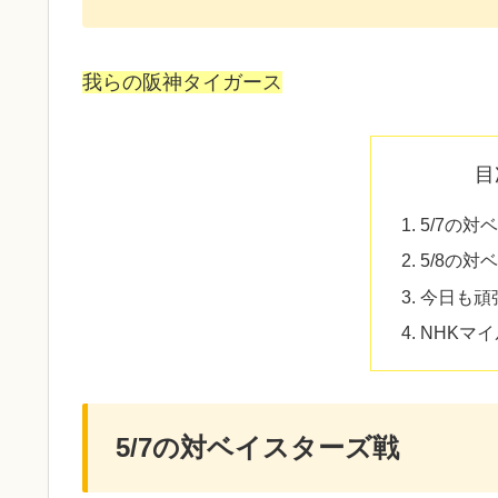
我らの阪神タイガース
目
5/7の対
5/8の対
今日も頑
NHKマ
5/7の対ベイスターズ戦