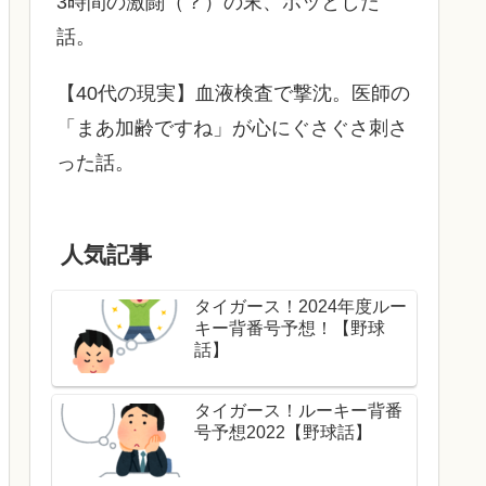
3時間の激闘（？）の末、ホッとした
話。
【40代の現実】血液検査で撃沈。医師の
「まあ加齢ですね」が心にぐさぐさ刺さ
った話。
人気記事
タイガース！2024年度ルー
キー背番号予想！【野球
話】
タイガース！ルーキー背番
号予想2022【野球話】