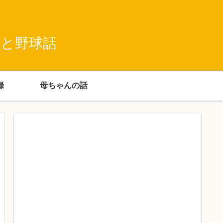
録と野球話
録
母ちゃんの話