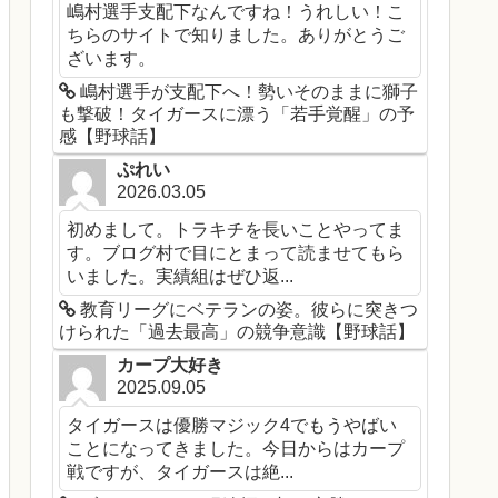
嶋村選手支配下なんですね！うれしい！こ
ちらのサイトで知りました。ありがとうご
ざいます。
嶋村選手が支配下へ！勢いそのままに獅子
も撃破！タイガースに漂う「若手覚醒」の予
感【野球話】
ぷれい
2026.03.05
初めまして。トラキチを長いことやってま
す。ブログ村で目にとまって読ませてもら
いました。実績組はぜひ返...
教育リーグにベテランの姿。彼らに突きつ
けられた「過去最高」の競争意識【野球話】
カープ大好き
2025.09.05
タイガースは優勝マジック4でもうやばい
ことになってきました。今日からはカープ
戦ですが、タイガースは絶...