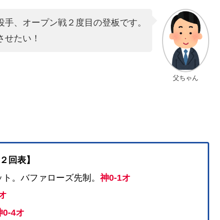
投手、オープン戦２度目の登板です。
させたい！
父ちゃん
２回表】
ット。バファローズ先制。
神0-1オ
2オ
0-4オ