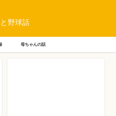
録と野球話
録
母ちゃんの話