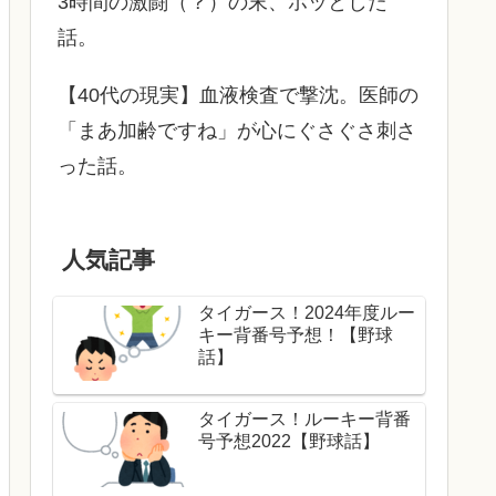
3時間の激闘（？）の末、ホッとした
話。
【40代の現実】血液検査で撃沈。医師の
「まあ加齢ですね」が心にぐさぐさ刺さ
った話。
人気記事
タイガース！2024年度ルー
キー背番号予想！【野球
話】
タイガース！ルーキー背番
号予想2022【野球話】