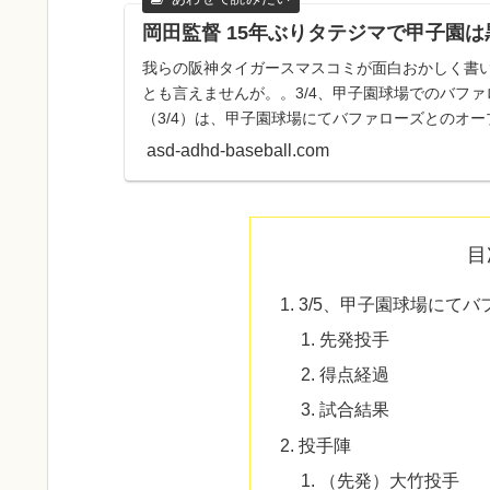
岡田監督 15年ぶりタテジマで甲子園
我らの阪神タイガースマスコミが面白おかしく書
とも言えませんが。。3/4、甲子園球場でのバフ
（3/4）は、甲子園球場にてバファローズとのオ
んいよいよ甲子園での...
asd-adhd-baseball.com
目
3/5、甲子園球場にて
先発投手
得点経過
試合結果
投手陣
（先発）大竹投手