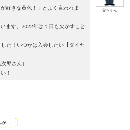
んが好きな黄色！」とよ
く言われま
父ちゃん
ます。2022年は
１日も欠かすこと
ました！いつかは入会
したい【ダイヤ
進次郎さん）
さい！
んが。。