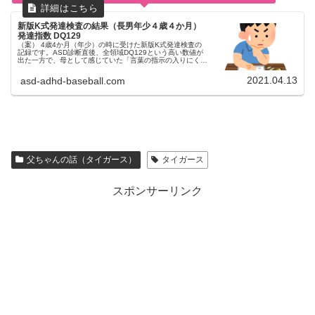
新版K式発達検査の結果（長男年少４歳４か月）
発達指数 DQ129
（案） 4歳4か月（年少）の時に受けた新版K式発達検査の
記録です。ASD診断直後、全領域DQ129という高い数値が
出た一方で、母として感じていた「言葉の指示の入りにく
さ」などの違和感。心理士の所見から見えた、得意と不得意
の凸凹（ギャップ）を詳しくまとめました。
2021.04.13
asd-adhd-baseball.com
父ちゃんの話（タイガース）
タイガース
スポンサーリンク