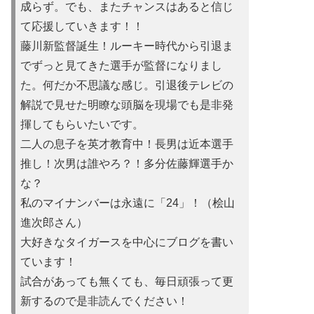
成らず。でも、またチャンスはあると信じ
て応援していきます！！
藤川新監督誕生！ルーキー時代から引退ま
でずっと見てきた選手が監督になりまし
た。何だか不思議な感じ。引退後テレビの
解説で見せた明瞭な頭脳を現場でも是非発
揮してもらいたいです。
二人の息子を英才教育中！長男は近本選手
推し！次男は誰やろ？！多分佐藤輝選手か
な？
私のマイナンバーは永遠に「24」！（桧山
進次郎さん）
大好きなタイガースを中心にブログを書い
ています！
試合があって
も無くても、毎日頑張って更
新するので是非読んでください！