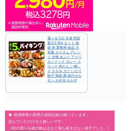
選べる 5点 冷凍 惣菜
最大2.5kg セット 福
袋 肉 業務用 食品 大
容量 カスタム アレン
ジ 合鴨 あぶり アメリ
カンドック カレー コ
ロッケ 肉だんご 梅し
そ ささみ カツ いなり
餃子 鶏肉 豚 味付ホル
モン お弁当 おかず
発達障害の長男の成長記録も綴っています。
読んでいただけると嬉しいです。
《机の周りを跳び跳ねるなど落ち着きはない様子でした。》