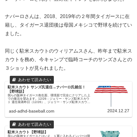
ナバーロさんは、2018、2019年の２年間タイガースに在
籍し、タイガース退団後は母国メキシコで野球を続けてい
ました。
同じく駐米スカウトのウィリアムスさん、昨年まで駐米ス
カウトを務め、今キャンプで臨時コーチのサンズさんとの
３ショットが見られました。
駐米スカウト サンズ氏退任→ナバーロ氏就任！
【野球話】
我らの阪神タイガース衛生面、環境面で完全にクリアした上
での復活を望みます。12/26：ジェリー・サンズ駐米スカウ
ト 退任発表昨日（12/26）、ジェリー・サンズ駐米スカウト
の今季限りでの退任が発表されました。２年間と短期間での
退任となりまし...
2024.12.27
asd-adhd-baseball.com
駐米スカウト【野球話】
我らの阪神タイガースとはいえ、１軍に入れるメンバーは限