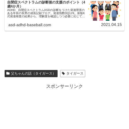
自閉症スペクトラムの診断後の支援のポイント（4
歳4か月）
ADHD、自閉症スペクトラムASDの診断をうけた発達障害の
ある年長の長男の成長記録ブログ。発達指数DQ129。新版K
式発達検査の結果から、理解度を確認しつつ必要に応じて声
をかける、見通しをつける、褒めて伸ばす、よう児童精神科
の医師から説明があった。
2021.04.15
asd-adhd-baseball.com
父ちゃんの話（タイガース）
タイガース
スポンサーリンク