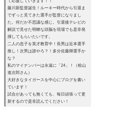
て応援していきます！！
藤川新監督誕生！ルーキー時代から引退ま
でずっと見てきた選手が監督になりまし
た。何だか不思議な感じ。引退後テレビの
解説で見せた明瞭な頭脳を現場でも是非発
揮してもらいたいです。
二人の息子を英才教育中！長男は近本選手
推し！次男は誰やろ？！多分佐藤輝選手か
な？
私のマイナンバーは永遠に「24」！（桧山
進次郎さん）
大好きなタイガースを中心にブログを書い
ています！
試合があって
も無くても、毎日頑張って更
新するので是非読んでください！