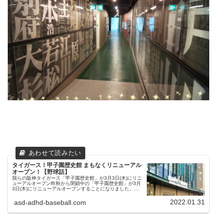
タイガース！甲子園歴史館 まもなくリニューアル
オープン！【野球話】
我らの阪神タイガース「甲子園歴史館」が3月3日(木)にリニ
ューアルオープン昨秋から閉鎖中の「甲子園歴史館」が3月
3日(木)にリニューアルオープンすることになりました。父
ちゃん今までの球場内施設と、球場外にも拡張するもので、
展示物の充実が期待...
2022.01.31
asd-adhd-baseball.com