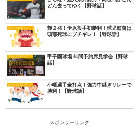
どん去ってゆく【野球話】
輝２発！伊原投手初勝利！球児監督は
父ちゃんの話（タイガース）
頭部死球にブチギレ！【野球話】
甲子園球場 年間予約席見学会【野球
父ちゃんの話（タイガース）
話】
小幡選手全打点！強力中継ぎリレーで
父ちゃんの話（タイガース）
勝利！【野球話】
スポンサーリンク