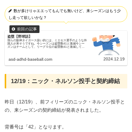
数が多けりゃエエってもんでも無いけど、来シーズンはもう少
し走って欲しいかな？
盗塁【野球話】
我らの阪神タイガース扱い的には、ミエセス選手のような外
国人が来そうですね。今シーズンは盗塁数41と激減今シー
ズンはチームとして、リーグ５位の盗塁数41と激減してし
まいました。また盗塁刺は35と失敗も多く、盗塁数も成功
率も激減してしまいました...
2024.12.19
asd-adhd-baseball.com
12/19：ニック・ネルソン投手と契約締結
昨日（12/19）、前フィリーズのニック・ネルソン投手と
の、来シーズンの契約締結が発表されました。
背番号は「42」となります。