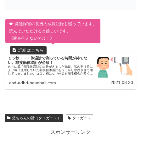
発達障害の長男の成長記録も綴っています。
読んでいただけると嬉しいです。
《腕を抑えないでよ！》
１５秒・・・体温計で測っている時間が待てな
い。非接触体温計が必須！
久々に脇で測る体温計の出番がきました先日、私の不注意に
より毎日使用していた非接触体温計をうっかり水没させて壊
してしまいました。コロナ禍になり体温を測る機会が多くな
ったため、第一波の時に購入し、そこからずっと使用してい
たので、脇で挟むタイプは...
2021.08.30
asd-adhd-baseball.com
父ちゃんの話（タイガース）
タイガース
スポンサーリンク