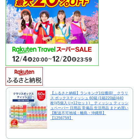
【ふるさと納税】ランキング1位獲得! _ クラリ
ス ボックスティッシュ 60箱 (1箱220組(440
枚))(5個入り×12セット) _ ティッシュ ティッシ
ュペーパー 日用品 常備品 生活用品 まとめ買い
【配送不可地域：離島・沖縄県】
【1256759】