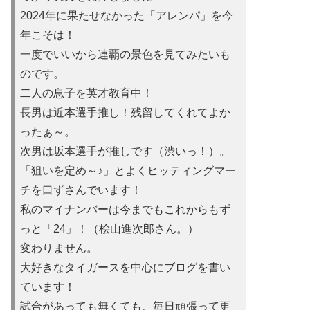
2024年に果たせなかった「アレンパ」を今
年こそは！
一度でいいから連覇の景色を見てみたいも
のです。
二人の息子を英才教育中！
長男は近本選手推し！残留してくれてよか
ったぁ～。
次男は坂本選手が推しです（渋いっ！）。
「狙いを定め～♪」とよくヒッティングマー
チを口ずさんでいます！
私のマイナンバーは今までもこれからもず
っと「24」！（桧山進次郎さん。）
変わりません。
大好きなタイガースを中心にブログを書い
ています！
試合があっても無くても、毎日頑張って更