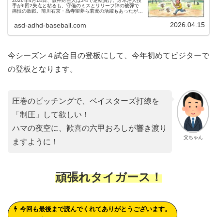
2026年4月14日、阪神対巨人は3-4で逆転負け。才木浩人投
手が6回2失点と粘るも、守備のミスとリリーフ陣の被弾で
痛恨の敗戦。前川右京・髙寺望夢ら若虎の活躍もあったが、
エラー増加が懸念材料に。次戦はマー君こと田中将大投手と
の対決を見所解説！
2026.04.15
asd-adhd-baseball.com
今シーズン​４試合目の登板にして、今年初めてビジターで
の登板となります。
圧巻のピッチングで、ベイスターズ打線を
「制圧」して欲しい！
ハマの夜空に、歓喜の六甲おろしが響き渡り
父ちゃん
ますように！
頑張れタイガース！
今回も最後まで読んでくれてありがとうございます。