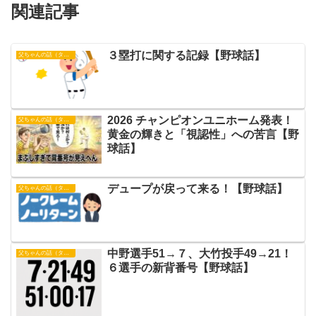
関連記事
３塁打に関する記録【野球話】
父ちゃんの話（タイガース）
2026 チャンピオンユニホーム発表！
父ちゃんの話（タイガース）
黄金の輝きと「視認性」への苦言【野
球話】
デュープが戻って来る！【野球話】
父ちゃんの話（タイガース）
中野選手51→７、大竹投手49→21！
父ちゃんの話（タイガース）
６選手の新背番号【野球話】