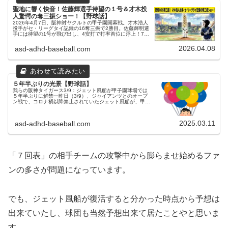
聖地に響く快音！佐藤輝選手待望の１号＆才木投
人驚愕の奪三振ショー！【野球話】
2026年4月7日、阪神対ヤクルトの甲子園開幕戦。才木浩人
投手がセ・リーグタイ記録の16奪三振で2勝目。佐藤輝明選
手には待望の1号が飛び出し、4安打で打率首位に浮上！7年
ぶりのジェット風船復活に沸いた聖地の一戦を徹底解説。
2026.04.08
asd-adhd-baseball.com
５年半ぶりの光景【野球話】
我らの阪神タイガース3/9：ジェット風船が甲子園球場では
５年半ぶりに解禁一昨日（3/9）、ジャイアンツとのオープ
ン戦で、コロナ禍以降禁止されていたジェット風船が、甲子
園球場では５年半ぶりに解禁されました！父ちゃん最後に甲
子園球場でジェット風...
2025.03.11
asd-adhd-baseball.com
「７回表」の相手チームの攻撃中から膨らませ始めるファ
ンの多さが問題になっています。
でも、ジェット風船が復活すると分かった時点から予想は
出来ていたし、球団も当然予想出来て居たことやと思いま
す。