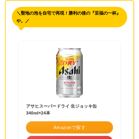
＼聖地の泡を自宅で再現！勝利の後の『至福の一杯』
や。／
アサヒスーパードライ 生ジョッキ缶
340ml×24本
Amazonで探す