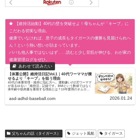
【維持活始動】40代の壁を突破せよ！母ちゃんが「キープ」に
こだわる切実な理由。
健康でいなければ、息子の成長もタイガースの優勝も見届けられへ
ん！という熱い想いが詰まっています。
パパも他人事ではないはず……読むと少し背筋が伸びる、わが家の
健康管理ログをぜひ。
【体重公開】維持活日記Vol.1｜40代ワーママが痩
せるより「キープ」を狙う理由
40代の体重管理・維持に悩む方へ。運動嫌いの2児ワーママ
が送るゆるい「維持活」記録です。BMIという数値ではなく
体年齢や筋肉量を重視する理由とは？10年愛用のオムロン
体組成計で測定したリアルなデータを公開中。健康管理を無
理なく継続したいアラフォー世代必見の内容です。
2026.01.24
asd-adhd-baseball.com
父ちゃんの話（タイガース）
ジェット風船
タイガース