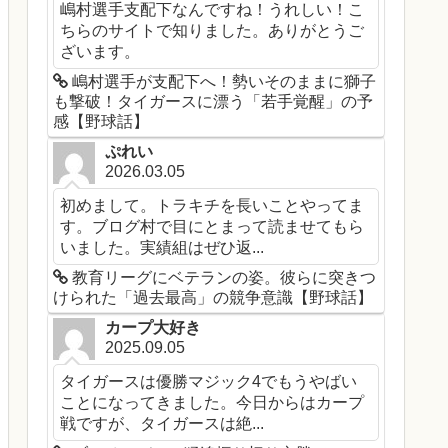
嶋村選手支配下なんですね！うれしい！こ
ちらのサイトで知りました。ありがとうご
ざいます。
嶋村選手が支配下へ！勢いそのままに獅子
も撃破！タイガースに漂う「若手覚醒」の予
感【野球話】
ぷれい
2026.03.05
初めまして。トラキチを長いことやってま
す。ブログ村で目にとまって読ませてもら
いました。実績組はぜひ返...
教育リーグにベテランの姿。彼らに突きつ
けられた「過去最高」の競争意識【野球話】
カープ大好き
2025.09.05
タイガースは優勝マジック4でもうやばい
ことになってきました。今日からはカープ
戦ですが、タイガースは絶...