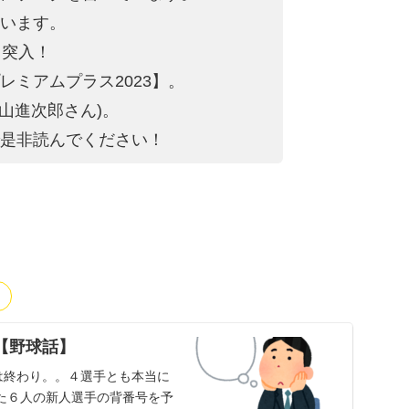
います。
目突入！
レミ
アムプラス2023】。
桧山進次郎
さん)。
是非読んでください
！
【野球話】
は終わり。。４選手とも本当に
した６人の新人選手の背番号を予