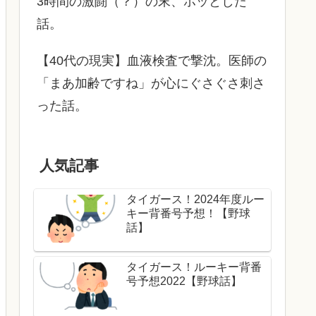
3時間の激闘（？）の末、ホッとした
話。
【40代の現実】血液検査で撃沈。医師の
「まあ加齢ですね」が心にぐさぐさ刺さ
った話。
人気記事
タイガース！2024年度ルー
キー背番号予想！【野球
話】
タイガース！ルーキー背番
号予想2022【野球話】