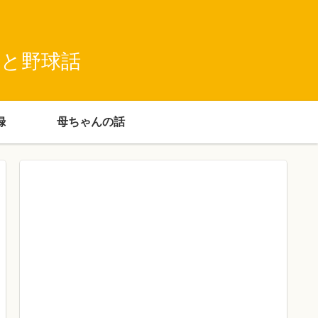
録と野球話
録
母ちゃんの話