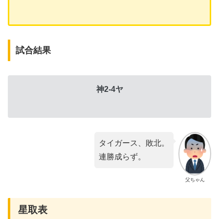
試合結果
神2-4ヤ
タイガース、敗北。
連勝成らず。
父ちゃん
星取表