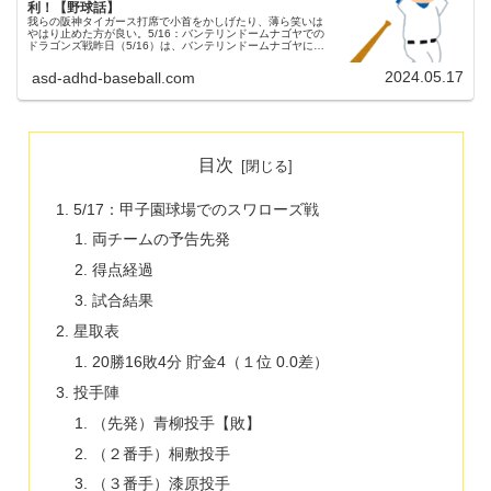
利！【野球話】
我らの阪神タイガース打席で小首をかしげたり、薄ら笑いは
やはり止めた方が良い。5/16：バンテリンドームナゴヤでの
ドラゴンズ戦昨日（5/16）は、バンテリンドームナゴヤにて
ドラゴンズとの試合が行われました。３連戦の３戦目でし
た。（試合開始18...
2024.05.17
asd-adhd-baseball.com
目次
5/17：甲子園球場でのスワローズ戦
両チームの予告先発
得点経過
試合結果
星取表
20勝16敗4分 貯金4（１位 0.0差）
投手陣
（先発）青柳投手【敗】
（２番手）桐敷投手
（３番手）漆原投手