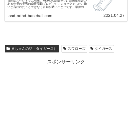
自閉症スペクトラムASD、ADHDの診断をうけた発達障害の
ある年長の長男の成長記録ブログです。ショックでした。嫌
いと言われたことではなく言動が幼いことにです。最後の定
期接種は辛いものでした。年長になりMRワクチンと、おた
ふくかぜの予防接種をうってきました。
2021.04.27
asd-adhd-baseball.com
父ちゃんの話（タイガース）
スワローズ
タイガース
スポンサーリンク