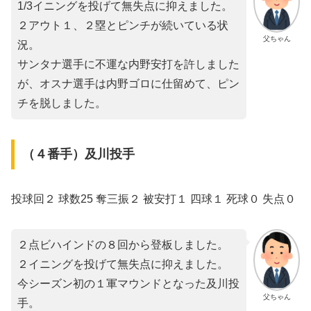
1/3イニングを投げて無失点に抑えました。
２アウト１、２塁とピンチが続いている状
父ちゃん
況。
サンタナ選手に不運な内野安打を許しました
が、オスナ選手は内野ゴロに仕留めて、ピン
チを脱しました。
（４番手）及川投手
投球回２ 球数25 奪三振２ 被安打１ 四球１ 死球０ 失点０
２点ビハインドの８回から登板しました。
２イニングを投げて無失点に抑えました。
今シーズン初の１軍マウンドとなった及川投
父ちゃん
手。