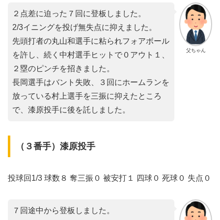
２点差に迫った７回に登板しました。
2/3イニングを投げ無失点に抑えました。
先頭打者の丸山和選手に粘られフォアボール
父ちゃん
を許し、続く中村選手ヒットで０アウト１、
２塁のピンチを招きました。
長岡選手はバント失敗、３回にホームランを
放っている村上選手を三振に抑えたところ
で、漆原投手に後を託しました。
（３番手）漆原投手
投球回1/3 球数８ 奪三振０ 被安打１ 四球０ 死球０ 失点０
７回途中から登板しました。