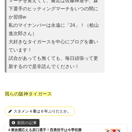
マーチを覚えてて、最近は佐藤輝選手、森
下選手のヒッティングマーチをいつの間に
か習得w
私のマイナンバーは永遠に「24」！（桧山
進次郎さん）
大好きなタイガースを中心にブログを書い
ています！
試合があって
も無くても、毎日頑張って更
新するので是非読んでください！
我らの阪神タイガース
スタメン４番は６年ぶりだとか。
４番抜擢応える原口選手！西勇投手は今季初勝