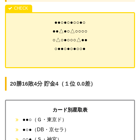
●●○●○●○○●○
●●△●○△○○○○
○△○●○○○△●●
○●●○●○●○○●
20勝16敗4分 貯金4（１位 0.0差）
カード別星取表
●●○（Ｇ・東京ド）
●○●（DB・京セラ）
○○●（Ｓ・神宮）