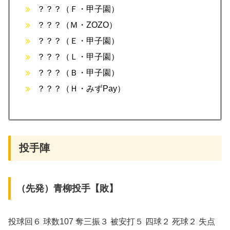
？？？（Ｆ・甲子園）
？？？（Ｍ・ZOZO）
？？？（Ｅ・甲子園）
？？？（Ｌ・甲子園）
？？？（Ｂ・甲子園）
？？？（Ｈ・みずPay）
投手陣
（先発）青柳投手【敗】
投球回６ 球数107 奪三振３ 被安打５ 四球２ 死球２ 失点