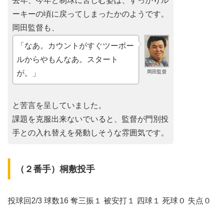
去年、今年と制球に苦しむ姿は、すっかりル
ーキーの頃に戻ってしまったかのようです。
岡田監督も、
「なあ。カウントがすぐツーボー
ルからやもんなあ。スタート
岡田監督
が。」
と苦言を呈していました。
課題を克服出来ないでいると、監督が門別投
手との入れ替えを発動しそうな雰囲気です。
（２番手）桐敷投手
投球回2/3 球数16 奪三振１ 被安打１ 四球１ 死球０ 失点０