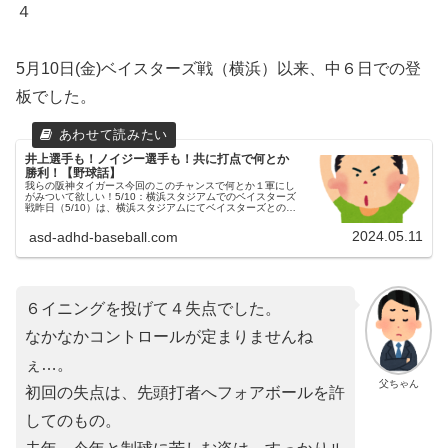
４
5月10日(金)ベイスターズ戦（横浜）以来、中６日での登
板でした。
井上選手も！ノイジー選手も！共に打点で何とか
勝利！【野球話】
我らの阪神タイガース今回のこのチャンスで何とか１軍にし
がみついて欲しい！5/10：横浜スタジアムでのベイスターズ
戦昨日（5/10）は、横浜スタジアムにてベイスターズとの試
合が行われました。３連戦の初戦でした。（試合開始
18:00）父ちゃん試...
2024.05.11
asd-adhd-baseball.com
６イニングを投げて４失点でした。
なかなかコントロールが定まりませんね
ぇ…。
父ちゃん
初回の失点は、先頭打者へフォアボールを許
してのもの。