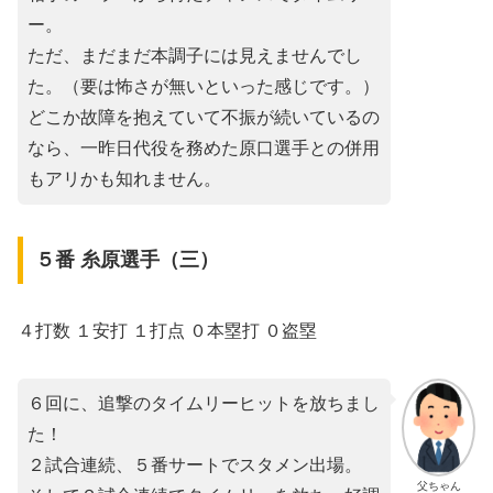
ー。
ただ、まだまだ本調子には見えませんでし
た。（要は怖さが無いといった感じです。）
どこか故障を抱えていて不振が続いているの
なら、一昨日代役を務めた原口選手との併用
もアリかも知れません。
５番 糸原選手（三）
４打数 １安打 １打点 ０本塁打 ０盗塁
６回に、追撃のタイムリーヒットを放ちまし
た！
２試合連続、５番サートでスタメン出場。
父ちゃん