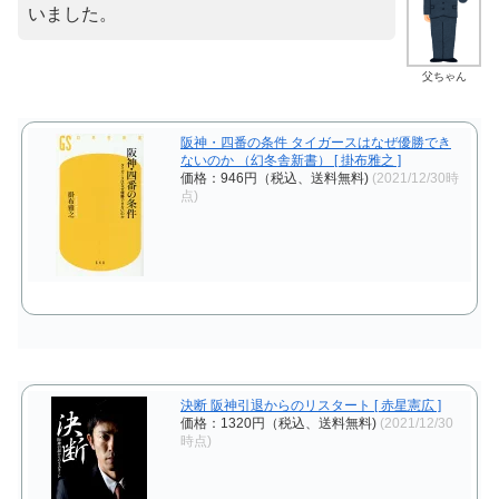
いました。
父ちゃん
阪神・四番の条件 タイガースはなぜ優勝でき
ないのか （幻冬舎新書） [ 掛布雅之 ]
価格：946円（税込、送料無料)
(2021/12/30時
点)
決断 阪神引退からのリスタート [ 赤星憲広 ]
価格：1320円（税込、送料無料)
(2021/12/30
時点)