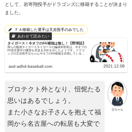
として、岩嵜翔投手がドラゴンズに移籍することが決まり
ました。
ＦＡ移籍した選手は又吉投手のみでした
タイガース！今オフのFA補強は無し！【野球話】
我らの阪神タイガースタイガースの編成本部長は、今オフの
FA宣言選手の獲得を見送る方針を示したようです。ドラゴ
ンズの又吉投手父ちゃん今オフのFA移籍を目指しているの
はドラゴンズの又吉投手くらいしかいないのですが、タフネ
ス中継ぎなので随分人気し...
2021.12.08
asd-adhd-baseball.com
プロテクト外となり、忸怩たる
思いはあるでしょう。
父ちゃん
また小さなお子さんを抱えて福
岡から名古屋への転居も大変で