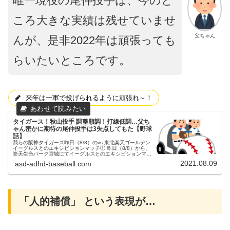
唯一現役の尾仲投手は、今のと
ころ大きな実績は残せていませ
父ちゃん
んが、是非2022年は頑張っても
らいたいところです。
来年は一軍で投げられるように頑張れ～！
タイガース！秋山投手 調整順調！打線低調…父ち
ゃん密かに期待の尾仲投手は3失点してもた【野球
話】
我らの阪神タイガース昨日（8/8）のvs.東北楽天ゴールデン
イーグルスとのエキシビションマッチ① 昨日（8/8）から、
楽天生命パーク宮城にてイーグルスとのエキシビションマッ
チが開催されました。昨日は初戦でした。阪神秋山投手、楽
2021.08.09
asd-adhd-baseball.com
天涌井投手が先...
「人的補償」 という表現が…