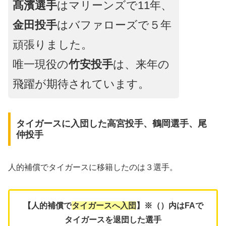
髙濱選手
はマリーンズで11年、
金田投手
はバファローズで５年
頑張りました。
唯一現役の
竹安投手
は、来年の
飛躍が期待されています。
タイガースに入団した高宮投手、鶴岡選手、尾
仲投手
人的補償でタイガースに移籍したのは３選手。
【人的補償で
タイガースへ入団
】※（）内はFAで
タイガースを退団した選手