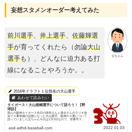
妄想スタメンオーダー考えてみた
前川選手
、
井上選手
、
佐藤輝選
手
が育ってくれたら（勿論
大山
父ちゃん
選手
も）、どんなに迫力ある打
線になることやろうか。。
2016年ドラフト１位指名の大山選手
タイガース！大山悠輔選手について語ろう！【野
球話】
我らの阪神タイガース先日の掛布さんと落合さんのラジオ放
送で４番候補の話題になった大山選手。阪神の４番について
語っていました父ちゃん今日は1月3日なので、背番号３に
ちなんで大山悠輔選手について語りたいと思います！2016
年ドラフト１位指名 大...
2022.01.03
asd-adhd-baseball.com