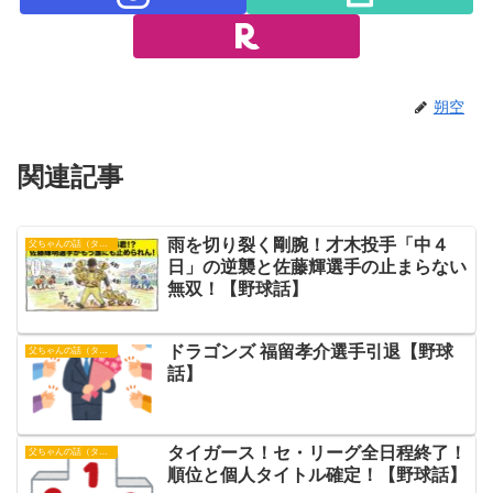
朔空
関連記事
​雨を切り裂く剛腕！才木投手「中４
父ちゃんの話（タイガース）
日」の逆襲と佐藤輝選手の止まらない
無双！【野球話】
ドラゴンズ 福留孝介選手引退【野球
父ちゃんの話（タイガース）
話】
タイガース！セ・リーグ全日程終了！
父ちゃんの話（タイガース）
順位と個人タイトル確定！【野球話】