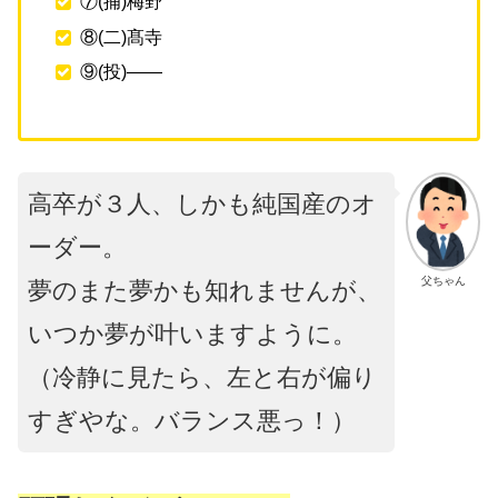
⑦(捕)梅野
⑧(二)髙寺
⑨(投)――
高卒が３人、しかも純国産のオ
ーダー。
父ちゃん
夢のまた夢かも知れませんが、
いつか夢が叶いますように。
（冷静に見たら、左と右が偏り
すぎや
な
。
バランス
悪
っ
！
）