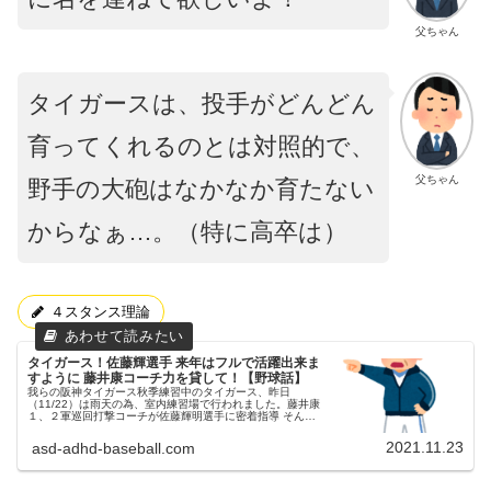
父ちゃん
タイガースは、投手がどんどん
育ってくれるのとは対照的で、
父ちゃん
野手の大砲はなかなか育たない
からなぁ…。（特に高卒は）
４スタンス理論
タイガース！佐藤輝選手 来年はフルで活躍出来ま
すように 藤井康コーチ力を貸して！【野球話】
我らの阪神タイガース秋季練習中のタイガース、昨日
（11/22）は雨天の為、室内練習場で行われました。藤井康
１、２軍巡回打撃コーチが佐藤輝明選手に密着指導 そんな
中、新任の藤井康１、２軍巡回打撃コーチが、佐藤輝選手に
密着指導をしたようです。父...
2021.11.23
asd-adhd-baseball.com