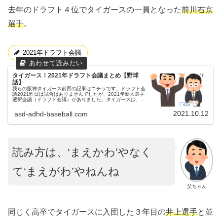
去年のドラフト４位でタイガースの一員となった
前川右京
選手
。
2021年ドラフト会議
タイガース！2021年ドラフト会議まとめ【野球
話】
我らの阪神タイガース前回の記事はコチラです。ドラフト会
議2021昨日は試合はありませんでしたが、2021年新人選手
選択会議（ドラフト会議）がありました。タイガースは、支
配下で７人、育成で１人の指名をしました。指名選手支配下
7人【支配下】①森...
2021.10.12
asd-adhd-baseball.com
読み方は、‘まえかわ’やなく
て‘まえがわ’やねんね
父ちゃん
同じく高卒でタイガースに入団した３年目の
井上選手
と並