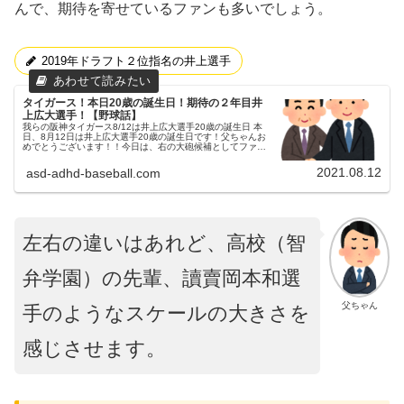
んで、期待を寄せているファンも多いでしょう。
2019年ドラフト２位指名の井上選手
タイガース！本日20歳の誕生日！期待の２年目井
上広大選手！【野球話】
我らの阪神タイガース8/12は井上広大選手20歳の誕生日 本
日、8月12日は井上広大選手20歳の誕生日です！父ちゃんお
めでとうございます！！今日は、右の大砲候補としてファン
の期待も高い井上広大選手について書きたいと思います。井
上広大選手につ...
2021.08.12
asd-adhd-baseball.com
左右の違いはあれど、高校（智
弁学園）の先輩、讀賣岡本和選
父ちゃん
手のようなスケールの大きさを
感じさせます。