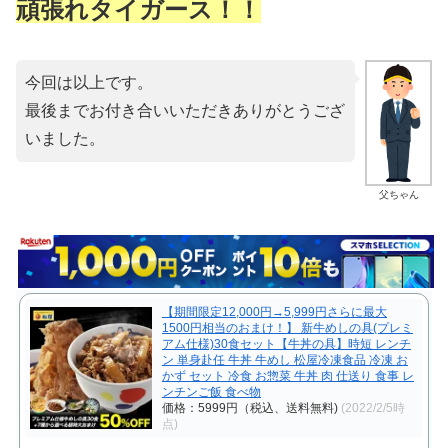
頑張れタイガース！！
今回は以上です。
最後までお付き合いいただきありがとうござ
いました。
父ちゃん
【期間限定12,000円→5,999円さらに最大
1500円相当のおまけ！】 新牛めしの具(プレミ
アム仕様)30食セット【牛丼の具】時短 レンチ
ン 単身赴任 牛丼 牛めし 松屋冷凍食品 冷凍 お
かず セット 冷食 お惣菜 牛丼 肉 仕送り 食事 レ
ンチンご飯 食べ物
価格：5999円（税込、送料無料)
(2022/2/5時
点)