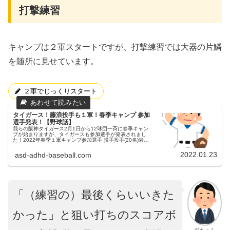
打撃練習
キャンプは２軍スタートですが、打撃練習では大器の片鱗
を随所に見せています。
２軍でじっくりスタート
タイガース！藤浪投手も１軍！春季キャンプ 参加
選手発表！【野球話】
我らの阪神タイガース2月1日から12球団一斉に春季キャン
プが始まりますが、タイガースも参加選手が発表されまし
た！2022年春季１軍キャンプ参加選手 投手投手(20名)岩崎
優投手西勇輝投手岩貞祐太投手馬場皐輔投手藤浪晋太郎投手
秋山拓巳投手伊藤...
2022.01.23
asd-adhd-baseball.com
「（練習の）最後くらいいきた
かった」と狙い打ちのスコアボ