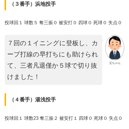
（３番手）浜地投手
投球回１ 球数５ 奪三振０ 被安打０ 四球０ 死球０ 失点０
７回の１イニングに登板し、カ
ープ打線の早打ちにも助けられ
父ちゃん
て、三者凡退僅か５球で切り抜
けました！
（４番手）湯浅投手
投球回１ 球数23 奪三振２ 被安打１ 四球０ 死球０ 失点０