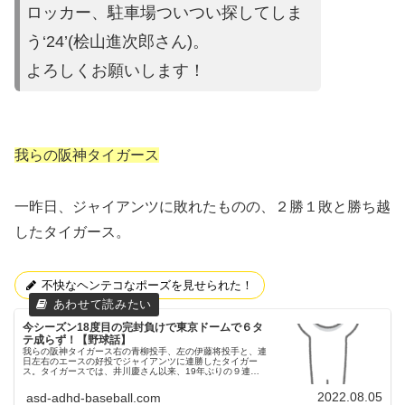
ロッカー、駐車場ついつい探してしま
う‘24’(桧山進次郎さん)。
よろしくお願いします！
我らの阪神タイガース
一昨日、ジャイアンツに敗れたものの、２勝１敗と勝ち越
したタイガース。
不快なヘンテコなポーズを見せられた！
今シーズン18度目の完封負けで東京ドームで６タ
テ成らず！【野球話】
我らの阪神タイガース右の青柳投手、左の伊藤将投手と、連
日左右のエースの好投でジャイアンツに連勝したタイガー
ス。タイガースでは、井川慶さん以来、19年ぶりの９連勝
を記録しました！青柳投手に負けじと、伊藤将投手も７連
勝！昨日（8/4）の東京ドー...
2022.08.05
asd-adhd-baseball.com