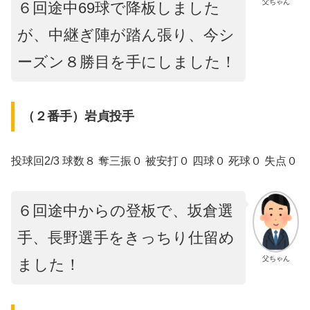
父ちゃん
６回途中69球で降板しました
が、中継ぎ陣が踏ん張り、今シ
ーズン８勝目を手にしました！
（２番手）岩貞投手
投球回2/3 球数８ 奪三振０ 被安打０ 四球０ 死球０ 失点０
６回途中からの登板で、坂倉選
手、長野選手をきっちり仕留め
父ちゃん
ました！