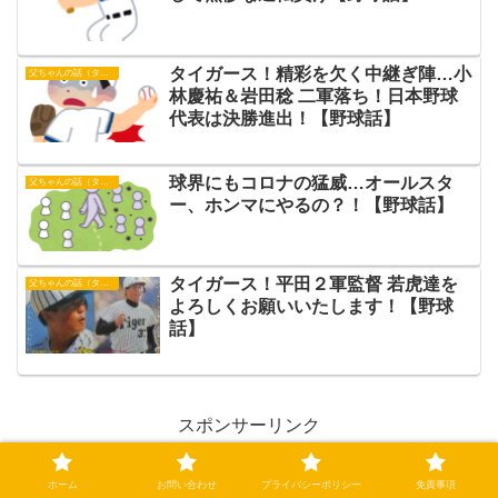
タイガース！精彩を欠く中継ぎ陣…小
父ちゃんの話（タイガース）
林慶祐＆岩田稔 二軍落ち！日本野球
代表は決勝進出！【野球話】
球界にもコロナの猛威…オールスタ
父ちゃんの話（タイガース）
ー、ホンマにやるの？！【野球話】
タイガース！平田２軍監督 若虎達を
父ちゃんの話（タイガース）
よろしくお願いいたします！【野球
話】
スポンサーリンク
ホーム
お問い合わせ
プライバシーポリシー
免責事項