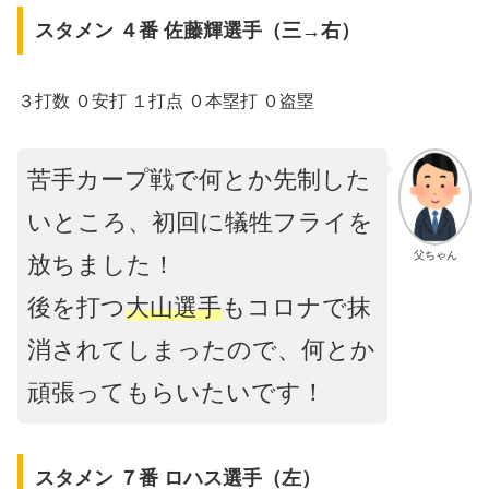
スタメン ４番 佐藤輝選手（三→右）
３打数 ０安打 １打点 ０本塁打 ０盗塁
苦手カープ戦で何とか先制した
いところ、初回に犠牲フライを
父ちゃん
放ちました！
後を打つ
大山選手
もコロナで抹
消されてしまったので、何とか
頑張ってもらいたいです！
スタメン ７番 ロハス選手（左）