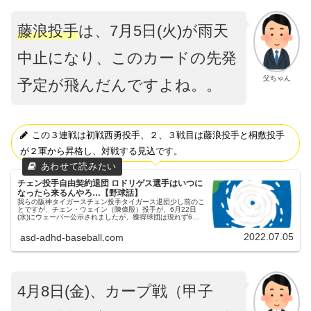
藤浪投手
は、7月
5
日(火)が雨天
中止になり、このカードの先発
父ちゃん
予定が飛んだんですよね。。
この３連戦は初戦西勇投手、２、３戦目は藤浪投手と桐敷投手
が２軍から昇格し、対戦する見込です。
チェン投手自由契約退団 ロドリゲス選手はいつに
なったら来るんやろ…【野球話】
我らの阪神タイガースチェン投手タイガース退団少し前のこ
とですが、チェン・ウェイン（陳偉殷）投手が、6月22日
(水)にウェーバー公示されましたが、獲得球団は現れず6月
29日(水)に自由契約、タイガース退団となりました。父ちゃ
んタイガースでは、...
2022.07.05
asd-adhd-baseball.com
4月8日(金)、カープ戦（甲子