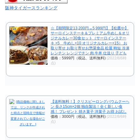
阪神タイガースランキング
☆【期間限定13,200円→5,999円】【松鷹や】
サーロインステーキ＆プレミアム牛めし＆オリ
ジナルカレー30食セット（サーロインステー
キ ×5 牛めし×10 オリジナルカレー×15） お
取り寄せ お取り寄せお惣菜食品 松屋 時短 冷凍
レンチン レンジでチン 肉 牛丼 仕送り 子ども
価格：5999円（税込、送料無料)
(2022/8/6時
点)
【送料無料！】クリスピーロングバウムクーヘ
ン 長さ15cm×2個 独自製法！全く新しい食
感！ プレゼント 焼き菓子 洋菓子 お得 お試し
価格：3000円（税込、送料無料)
(2022/8/6時
点)