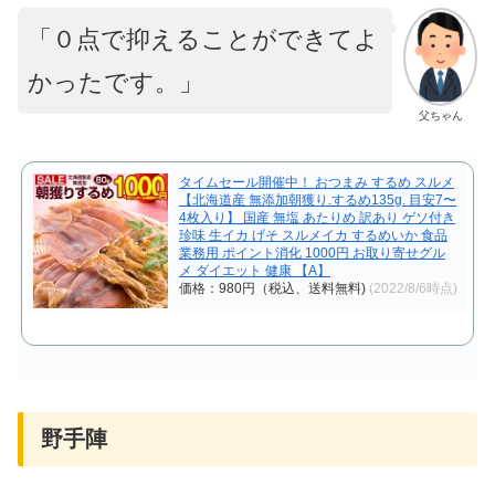
「０点で抑えることができてよ
かったです。」
父ちゃん
タイムセール開催中！ おつまみ するめ スルメ
【北海道産 無添加朝獲り.するめ135g. 目安7〜
4枚入り】 国産 無塩 あたりめ 訳あり ゲソ付き
珍味 生イカ げそ スルメイカ するめいか 食品
業務用 ポイント消化 1000円 お取り寄せグル
メ ダイエット 健康 【A】
価格：980円（税込、送料無料)
(2022/8/6時点)
野手陣