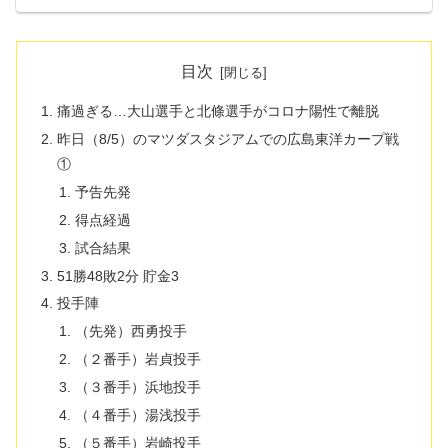
目次
痛過ぎる…大山選手と北條選手がコロナ陽性で離脱
昨日（8/5）のマツダスタジアムでの広島東洋カープ戦
①
予告先発
得点経過
試合結果
51勝48敗2分 貯金3
投手陣
（先発）西勇投手
（２番手）岩貞投手
（３番手）浜地投手
（４番手）湯浅投手
（５番手）岩崎投手