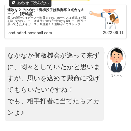
連敗を２で止めた！青柳投手は防御率０点台をキ
ープ！【野球話】
我らの阪神タイガース一昨日までの、ホークス３連戦は初戦
を取りながら、２、３連目で連続完封負けを喫して、関西に
戻ってきたタイガース。６連勝！！連勝が６でストップ…６
月初黒星。今シーズン15度目の完封負けを喫しました昨日
（6/10）の京セラドー...
2022.06.11
asd-adhd-baseball.com
なかなか登板機会が巡って来ず
に、悶々としていたかと思いま
父ちゃん
すが、思いを込めて懸命に投げ
てもらいたいですね！
でも、相手打者に当てたらアカ
ンよ♪