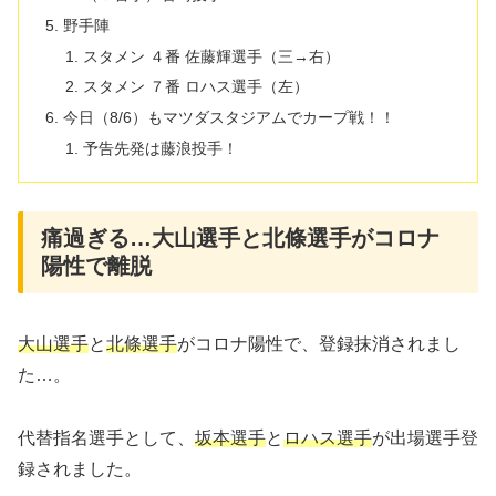
野手陣
スタメン ４番 佐藤輝選手（三→右）
スタメン ７番 ロハス選手（左）
今日（8/6）もマツダスタジアムでカープ戦！！
予告先発は藤浪投手！
痛過ぎる…大山選手と北條選手がコロナ
陽性で離脱
大山選手
と
北條選手
がコロナ陽性で、登録抹消されまし
た…。
代替指名選手として、
坂本選手
と
ロハス選手
が出場選手登
録されました。