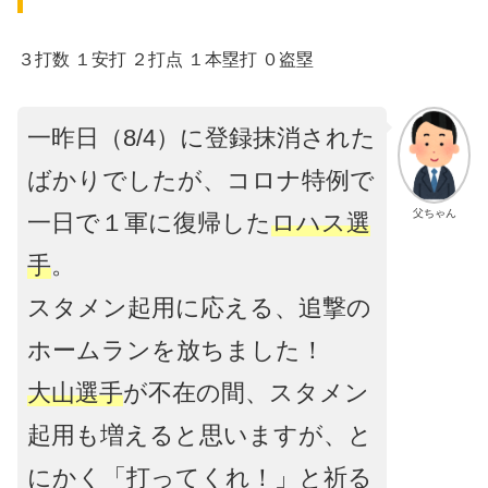
３打数 １安打 ２打点 １本塁打 ０盗塁
一昨日（8/4）に登録抹消された
ばかりでしたが、コロナ特例で
父ちゃん
一日で１軍に復帰した
ロハス選
手
。
スタメン起用に応える、追撃の
ホームランを放ちました！
大山選手
が不在の間、スタメン
起用も増えると思いますが、と
にかく「打ってくれ！」と祈る