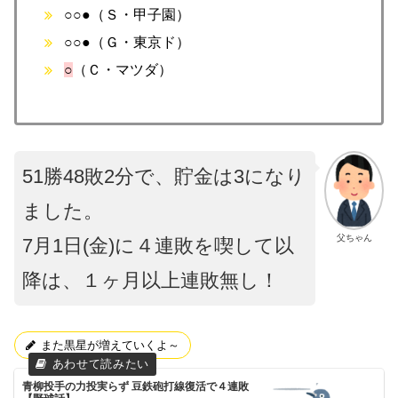
○○●（Ｓ・甲子園）
○○●（Ｇ・東京ド）
○
（Ｃ・マツダ）
51勝48敗2分で、貯金は3になり
ました。
父ちゃん
7月1日(金)に４連敗を喫して以
降は、１ヶ月以上連敗無し！
また黒星が増えていくよ～
青柳投手の力投実らず 豆鉄砲打線復活で４連敗