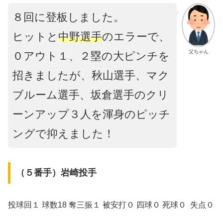
８回に登板しました。
ヒットと
中野選手
のエラーで、
父ちゃん
０アウト１、２塁の大ピンチを
招きましたが、秋山選手、マク
ブルーム選手、坂倉選手のクリ
ーンアップ３人を渾身のピッチ
ングで抑えました！
（５番手）岩崎投手
投球回１ 球数18 奪三振１ 被安打０ 四球０ 死球０ 失点０