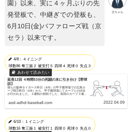
園）以来、実に４ヶ月ぶりの先
父ちゃん
発登板で、中継ぎでの登板も、
6月10日(金)バファローズ戦（京
セラ）以来です。
4/8：４イニング
球数86 奪三振２ 被安打５ 四球４ 死球０ 失点３
延長12回 ４時間53分の死闘の末に引き分け【野球
話】
我らの阪神タイガース昨日（4/8）の甲子園球場での広島カ
ープ戦①昨日（4/8）から、甲子園球場にてカープとの試合
が行われました。３連戦の初戦でした。前回のカープ３連戦
の記事予告先発この試合の両チームの予告先発は、阪神タイ
ガース 19 藤浪晋...
2022.04.09
asd-adhd-baseball.com
6/10：１イニング
球数16 奪三振１ 被安打１ 四球０ 死球０ 失点０