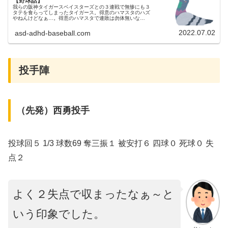
【野球話】
我らの阪神タイガースベイスターズとの３連戦で無惨にも３
タテを食らってしまったタイガース。得意のハマスタのハズ
やねんけどなぁ…。得意のハマスタで連敗は勿体無いな
ぁ…。3時間59分の熱戦の末、無惨にもサヨナラ負け…。ベ
イに３タテ食らう。昨日（7...
2022.07.02
asd-adhd-baseball.com
投手陣
（先発）西勇投手
投球回５ 1/3 球数69 奪三振１ 被安打６ 四球０ 死球０ 失
点２
よく２失点で収まったなぁ～と
いう印象でした。