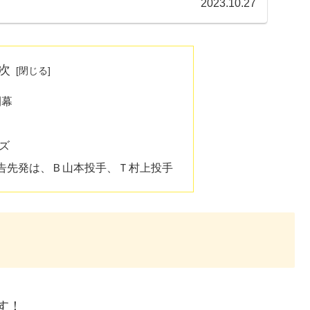
2023.10.27
次
開幕
ズ
告先発は、Ｂ山本投手、Ｔ村上投手
す！