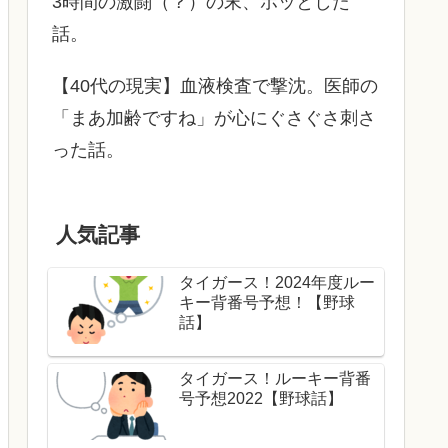
3時間の激闘（？）の末、ホッとした
話。
【40代の現実】血液検査で撃沈。医師の
「まあ加齢ですね」が心にぐさぐさ刺さ
った話。
人気記事
タイガース！2024年度ルー
キー背番号予想！【野球
話】
タイガース！ルーキー背番
号予想2022【野球話】