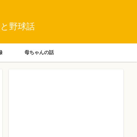
録と野球話
録
母ちゃんの話