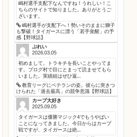
嶋村選手支配下なんですね！うれしい！こ
ちらのサイトで知りました。ありがとうご
ざいます。
嶋村選手が支配下へ！勢いそのままに獅子
も撃破！タイガースに漂う「若手覚醒」の予
感【野球話】
ぷれい
2026.03.05
初めまして。トラキチを長いことやってま
す。ブログ村で目にとまって読ませてもら
いました。実績組はぜひ返...
教育リーグにベテランの姿。彼らに突きつ
けられた「過去最高」の競争意識【野球話】
カープ大好き
2025.09.05
タイガースは優勝マジック4でもうやばい
ことになってきました。今日からはカープ
戦ですが、タイガースは絶...