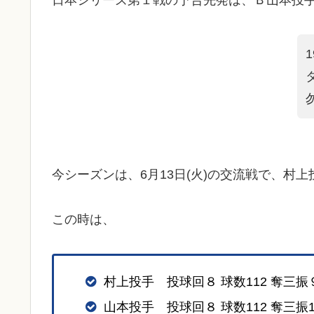
日本シリーズ第１戦の予告先発は、Ｂ山本投
今シーズンは、6月13日(火)の交流戦で、村
この時は、
村上投手 投球回８ 球数112 奪三振
山本投手 投球回８ 球数112 奪三振1