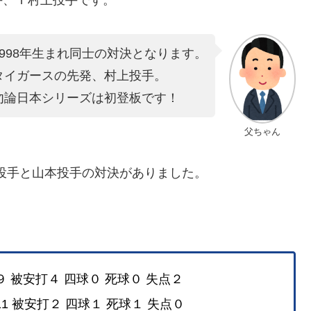
手、Ｔ村上投手です。
1998年生まれ同士の対決となります。
タイガースの先発、村上投手。
勿論日本シリーズは初登板です！
父ちゃん
上投手と山本投手の対決がありました。
９ 被安打４ 四球０ 死球０ 失点２
1 被安打２ 四球１ 死球１ 失点０