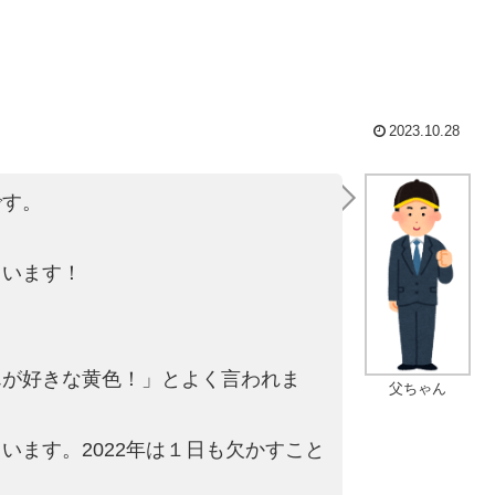
2023.10.28
です。
ています！
！
んが好きな黄色！」とよ
く言われま
父ちゃん
ます。2022年は
１日も欠かすこと