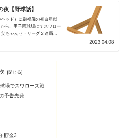
の夜【野球話】
井ヘッド）に御祝儀の初白星献
7）から、甲子園球場にてスワロー
。父ちゃんセ・リーグ２連覇中
2023.04.08
次
子園球場でスワローズ戦
の予告先発
分 貯金3