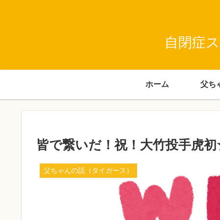
自閉症ス
ホーム
皆で繋いだ！祝！大竹投手虎初
父ちゃんの話（タイガース）