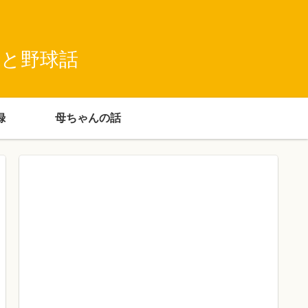
録と野球話
録
母ちゃんの話