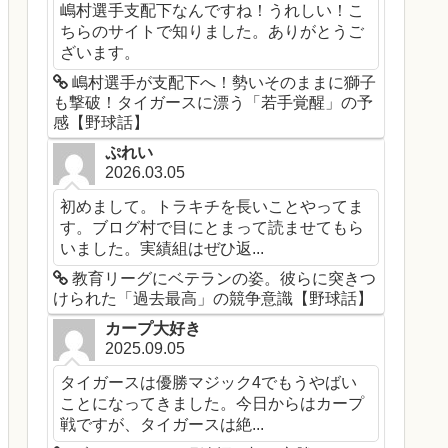
嶋村選手支配下なんですね！うれしい！こ
ちらのサイトで知りました。ありがとうご
ざいます。
嶋村選手が支配下へ！勢いそのままに獅子
も撃破！タイガースに漂う「若手覚醒」の予
感【野球話】
ぷれい
2026.03.05
初めまして。トラキチを長いことやってま
す。ブログ村で目にとまって読ませてもら
いました。実績組はぜひ返...
教育リーグにベテランの姿。彼らに突きつ
けられた「過去最高」の競争意識【野球話】
カープ大好き
2025.09.05
タイガースは優勝マジック4でもうやばい
ことになってきました。今日からはカープ
戦ですが、タイガースは絶...