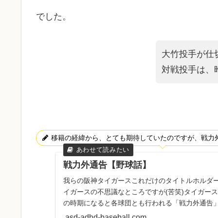
でした。
大竹投手が仕
対戦投手は、
移籍の経緯から、とても期待していたのですが、戦力
戦力外通告【野球話】
我らの阪神タイガースこれだけのタイトルホルダ
イガースの不思議なところですが(苦笑)タイガー
の時期になると各球団とも行われる「戦力外通告
昨日４投手に戦力外が...
asd-adhd-baseball.com