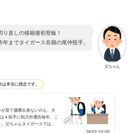
切り直しの移籍後初登板！
昨年までタイガース在籍の尾仲投手。
父ちゃん
外は本当に残念です。
ーが居て優勝出来ないのも、タ
スは４投手に戦力外通告毎年、こ
」。父ちゃんタイガースでは、
2022.10.05