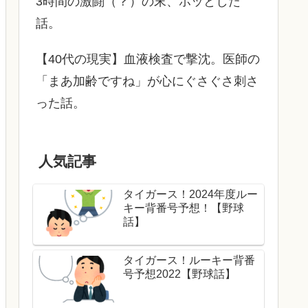
3時間の激闘（？）の末、ホッとした
話。
【40代の現実】血液検査で撃沈。医師の
「まあ加齢ですね」が心にぐさぐさ刺さ
った話。
人気記事
タイガース！2024年度ルー
キー背番号予想！【野球
話】
タイガース！ルーキー背番
号予想2022【野球話】