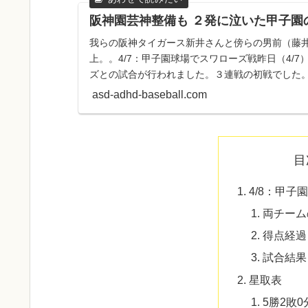
阪神園芸神整備も ２発に泣いた甲子園
我らの阪神タイガース新井さんと傍らの男前（藤
上。。4/7：甲子園球場でスワローズ戦昨日（4/
ズとの試合が行われました。３連戦の初戦でした
のスワローズを迎...
asd-adhd-baseball.com
目
4/8：甲
両チーム
得点経過
試合結果
星取表
5勝2敗0