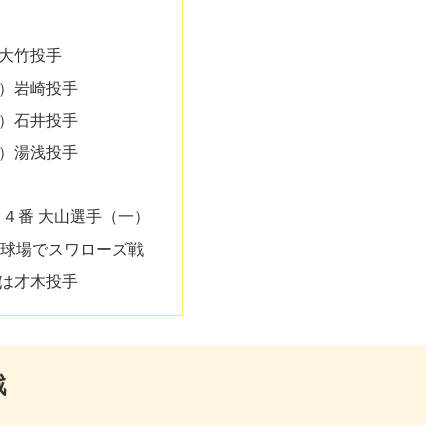
大竹投手
）岩崎投手
）石井投手
）湯浅投手
 ４番 大山選手（一）
子園球場でスワローズ戦
は才木投手
戦