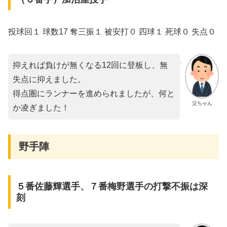
投球回１ 球数17 奪三振１ 被安打０ 四球１ 死球０ 失点０
抑えれば負けが無くなる12回に登板し、無
失点に抑えました。
得点圏にランナーを進められましたが、何と
父ちゃん
か凌ぎました！
野手陣
５番佐藤輝選手、７番梅野選手の打撃不振は深
刻