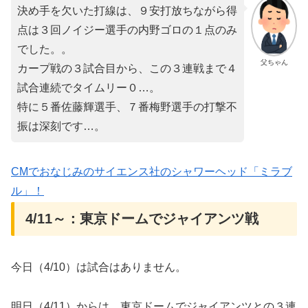
決め手を欠いた打線は、９安打放ちながら得
点は３回ノイジー選手の内野ゴロの１点のみ
でした。。
父ちゃん
カープ戦の３試合目から、この３連戦まで４
試合連続でタイムリー０…。
特に５番佐藤輝選手、７番梅野選手の打撃不
振は深刻です…。
CMでおなじみのサイエンス社のシャワーヘッド「ミラブ
ル」！
4/11～：東京ドームでジャイアンツ戦
今日（4/10）は試合はありません。
明日（4/11）からは、東京ドームでジャイアンツとの３連