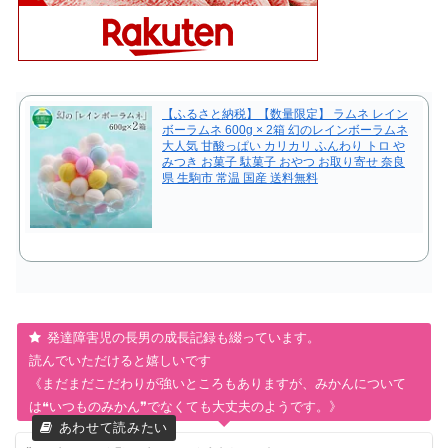
【ふるさと納税】【数量限定】 ラムネ レイン
ボーラムネ 600g × 2箱 幻のレインボーラムネ
大人気 甘酸っぱい カリカリ ふんわり トロ や
みつき お菓子 駄菓子 おやつ お取り寄せ 奈良
県 生駒市 常温 国産 送料無料
発達障害児の長男の成長記録も綴っています。
読んでいただけると嬉しいです
《まだまだこだわりが強いところもありますが、みかんについて
は❝いつものみかん❞でなくても大丈夫のようです。》