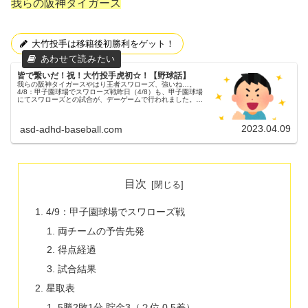
我らの阪神タイガース
大竹投手は移籍後初勝利をゲット！
皆で繋いだ！祝！大竹投手虎初☆！【野球話】
我らの阪神タイガースやはり王者スワローズ、強いね…。
4/8：甲子園球場でスワローズ戦昨日（4/8）も、甲子園球場
にてスワローズとの試合が、デーゲームで行われました。３
連戦の２戦目でした。両チームの予告先発阪神タイガース
49 大竹耕太郎投手...
2023.04.09
asd-adhd-baseball.com
目次
4/9：甲子園球場でスワローズ戦
両チームの予告先発
得点経過
試合結果
星取表
5勝2敗1分 貯金3（２位 0.5差）