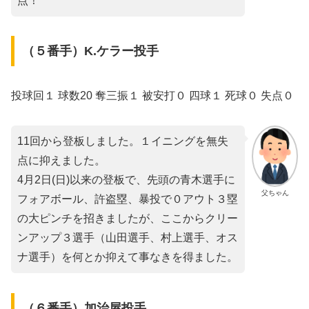
点！
（５番手）K.ケラー投手
投球回１ 球数20 奪三振１ 被安打０ 四球１ 死球０ 失点０
11回から登板しました。１イニングを無失
点に抑えました。
4月2日(日)以来の登板で、先頭の青木選手に
父ちゃん
フォアボール、許盗塁、暴投で０アウト３塁
の大ピンチを招きましたが、ここからクリー
ンアップ３選手（山田選手、村上選手、オス
ナ選手）を何とか抑えて事なきを得ました。
（６番手）加治屋投手