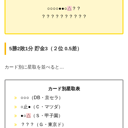
○○○○●●○
△
？？
？？？？？？？？？？
5勝2敗1分 貯金3（２位 0.5差）
カード別に星取を並べると…
カード別星取表
○○○（DB・京セラ）
○止●（Ｃ・マツダ）
●○
△
（Ｓ・甲子園）
？？？（Ｇ・東京ド）