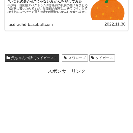
❝いつものみかん❞じゃないみかんをだしてみた
年少時、自閉症スペクトラムの診断前の長男の様子をまとめ
た記事に書いたのですが、診断前の記事はコチラです。当時
は特定のスーパーで買う特定の種類のみかんしか食べません
でした。長男にとっての❝いつものみかん❞大きさはSSサイ
ズの小さめで、色はオレ...
2022.11.30
asd-adhd-baseball.com
父ちゃんの話（タイガース）
スワローズ
タイガース
スポンサーリンク