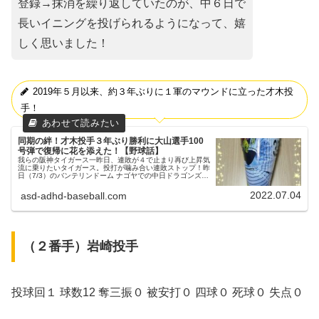
登録→抹消を繰り返していたのが、中６日で
長いイニングを投げられるようになって、嬉
しく思いました！
2019年５月以来、約３年ぶりに１軍のマウンドに立った才木投
手！
同期の絆！才木投手３年ぶり勝利に大山選手100
号弾で復帰に花を添えた！【野球話】
我らの阪神タイガース一昨日、連敗が４で止まり再び上昇気
流に乗りたいタイガース。投打が噛み合い連敗ストップ！昨
日（7/3）のバンテリンドーム ナゴヤでの中日ドラゴンズ戦
③昨日（7/3）も、バンテリンドーム ナゴヤにてドラゴンズ
との試合が、デー...
2022.07.04
asd-adhd-baseball.com
（２番手）岩崎投手
投球回１ 球数12 奪三振０ 被安打０ 四球０ 死球０ 失点０