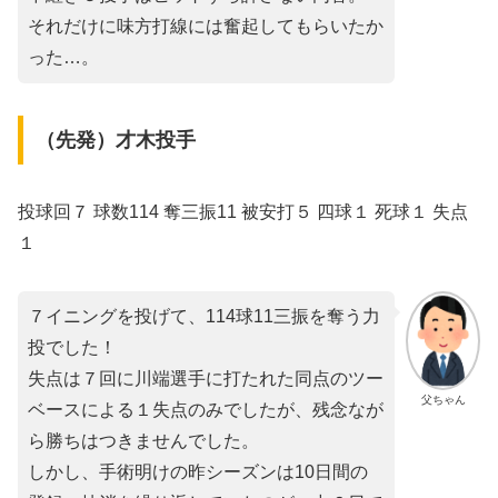
それだけに味方打線には奮起してもらいたか
った…。
（先発）才木投手
投球回７ 球数114 奪三振11 被安打５ 四球１ 死球１ 失点
１
７イニングを投げて、114球11三振を奪う力
投でした！
失点は７回に川端選手に打たれた同点のツー
父ちゃん
ベースによる１失点のみでしたが、残念なが
ら勝ちはつきませんでした。
しかし、手術明けの昨シーズンは10日間の