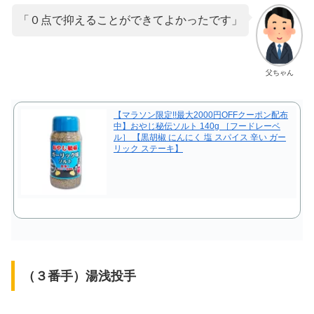
「０点で抑えることができてよかったです」
父ちゃん
【マラソン限定!!最大2000円OFFクーポン配布
中】おやじ秘伝ソルト 140g ［フードレーベ
ル］ 【黒胡椒 にんにく 塩 スパイス 辛い ガー
リック ステーキ】
（３番手）湯浅投手