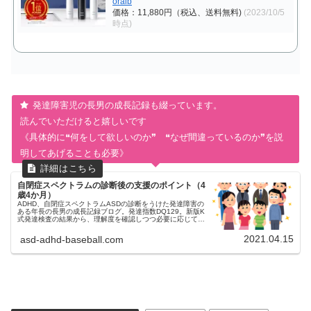
oralb
価格：11,880円（税込、送料無料)
(2023/10/5
時点)
発達障害児の長男の成長記録も綴っています。
読んでいただけると嬉しいです
《具体的に❝何をして欲しいのか❞ ❝なぜ間違っているのか❞を説
明してあげることも必要》
自閉症スペクトラムの診断後の支援のポイント（4
歳4か月）
ADHD、自閉症スペクトラムASDの診断をうけた発達障害の
ある年長の長男の成長記録ブログ。発達指数DQ129。新版K
式発達検査の結果から、理解度を確認しつつ必要に応じて声
をかける、見通しをつける、褒めて伸ばす、よう児童精神科
の医師から説明があった。
2021.04.15
asd-adhd-baseball.com