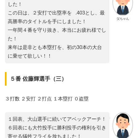
した！
この日は、２安打で出塁率を .403とし、最
父ちゃん
高勝率のタイトルを手にしました！
一年間４番を守り抜き、本当にお疲れ様でし
た！
来年は是非とも本塁打を、初の30本の大台
に乗せて欲しい！！
５番 佐藤輝選手（三）
３打数 ２安打 ２打点 １本塁打 ０盗塁
１回表、大山選手に続いてアベックアーチ！
６回表にも大竹投手に勝利投手の権利を引き
寄せる犠牲フライを放ちました！