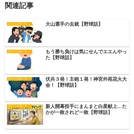
関連記事
大山選手の去就【野球話】
父ちゃんの話（タイガース）
もう勝ち負けは気にせんでエエんやっ
父ちゃんの話（タイガース）
た【野球話】
伏兵３発！主砲１発！神宮外苑花火大
父ちゃんの話（タイガース）
会！【野球話】
新人開幕投手にまんまと白星献上…た
父ちゃんの話（タイガース）
かが一敗されど一敗【野球話】