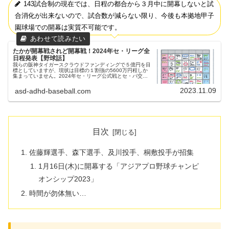
143試合制の現在では、日程の都合から３月中に開幕しないと試
合消化が出来ないので、試合数が減らない限り、今後も本拠地甲子
園球場での開幕は実質不可能です。
たかが開幕戦されど開幕戦！2024年セ・リーグ全
日程発表【野球話】
我らの阪神タイガースクラウドファンディングで５億円を目
標としていますが、現状は目標の１割強の5600万円程しか
集まっていません。2024年セ・リーグ公式戦とセ・パ交流
戦の日程発表昨日（11/8）、セ・リーグ公式戦とセ・パ交流
戦の日程が発表さ...
2023.11.09
asd-adhd-baseball.com
目次
佐藤輝選手、森下選手、及川投手、桐敷投手が招集
1月16日(木)に開幕する「アジアプロ野球チャンピ
オンシップ2023」
時間が勿体無い…