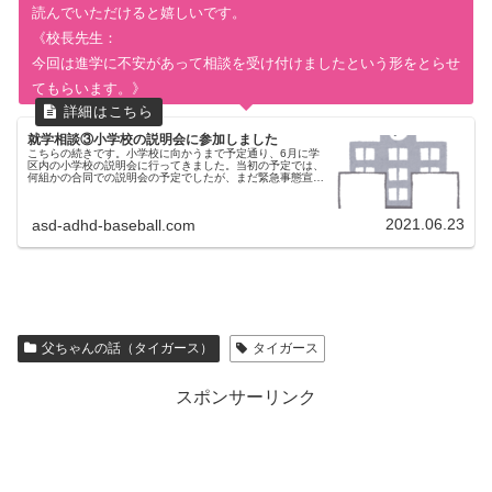
読んでいただけると嬉しいです。
《校長先生：
今回は進学に不安があって相談を受け付けましたという形をとらせ
てもらいます。》
就学相談③小学校の説明会に参加しました
こちらの続きです。小学校に向かうまで予定通り、6月に学
区内の小学校の説明会に行ってきました。当初の予定では、
何組かの合同での説明会の予定でしたが、まだ緊急事態宣言
中だったこともあり、一組ずつ、時間を細かく区切っての開
催に変更になりました。な...
2021.06.23
asd-adhd-baseball.com
父ちゃんの話（タイガース）
タイガース
スポンサーリンク