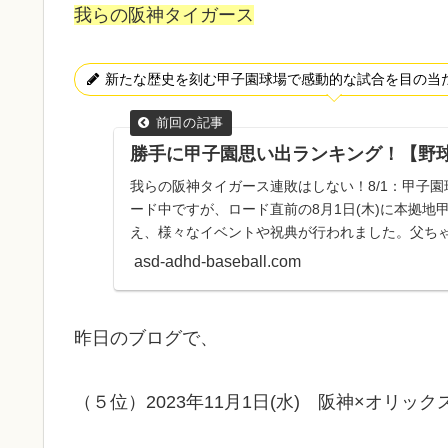
我らの阪神タイガース
新たな歴史を刻む甲子園球場で感動的な試合を目の当
勝手に甲子園思い出ランキング！【野
我らの阪神タイガース連敗はしない！8/1：甲子園
ード中ですが、ロード直前の8月1日(木)に本拠地
え、様々なイベントや祝典が行われました。父ち
式には驚かさ...
asd-adhd-baseball.com
昨日のブログで、
（５位）2023年11月1日(水) 阪神×オリック