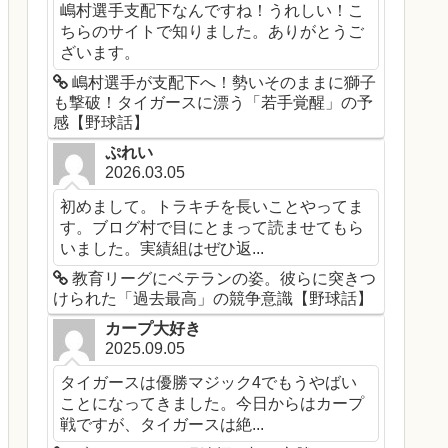
嶋村選手支配下なんですね！うれしい！こ
ちらのサイトで知りました。ありがとうご
ざいます。
嶋村選手が支配下へ！勢いそのままに獅子
も撃破！タイガースに漂う「若手覚醒」の予
感【野球話】
ぷれい
2026.03.05
初めまして。トラキチを長いことやってま
す。ブログ村で目にとまって読ませてもら
いました。実績組はぜひ返...
教育リーグにベテランの姿。彼らに突きつ
けられた「過去最高」の競争意識【野球話】
カープ大好き
2025.09.05
タイガースは優勝マジック4でもうやばい
ことになってきました。今日からはカープ
戦ですが、タイガースは絶...