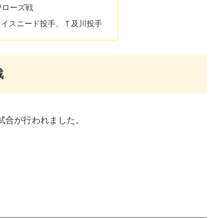
ワローズ戦
サイスニード投手、Ｔ及川投手
戦
の試合が行われました。