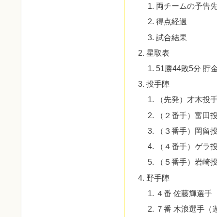
両チームの予告
得点経過
試合結果
星取表
51勝44敗5分 貯
投手陣
（先発）才木投
（２番手）富田
（３番手）岡留
（４番手）ゲラ
（５番手）岩崎
野手陣
４番 佐藤輝選手
７番 木浪選手（