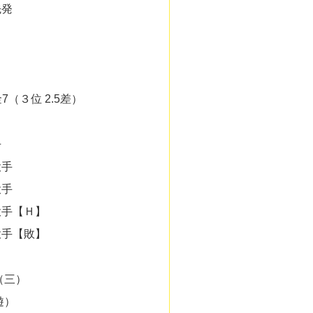
先発
金7（３位 2.5差）
手
投手
投手
投手【Ｈ】
投手【敗】
（三）
遊）