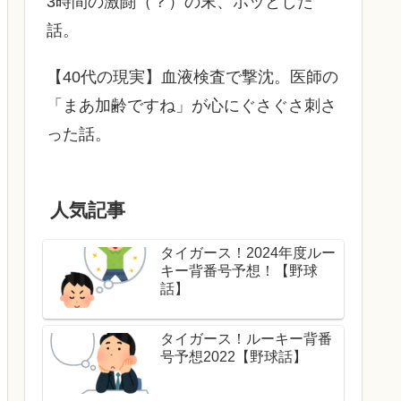
3時間の激闘（？）の末、ホッとした
話。
【40代の現実】血液検査で撃沈。医師の
「まあ加齢ですね」が心にぐさぐさ刺さ
った話。
人気記事
タイガース！2024年度ルー
キー背番号予想！【野球
話】
タイガース！ルーキー背番
号予想2022【野球話】