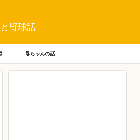
録と野球話
録
母ちゃんの話