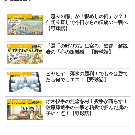
「恵みの雨」か「恨めしの雨」か？！
父ちゃんの話（タイガース）
仕切り直しで今日からの伝統の一戦へ
【野球話】
『選手の呼び方』に宿る、監督・解説
父ちゃんの話（タイガース）
者の「心の距離感」【野球話】
ヒヤヒヤ…薄氷の勝利！でも今は勝て
父ちゃんの話（タイガース）
たら何でもエエ！【野球話】
才木投手の無念を村上投手が晴らす！
父ちゃんの話（タイガース）
佐藤輝選手の一撃と粘投で掴んだ虎の
子の１点！【野球話】