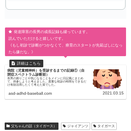
発達障害の長男の成長記録も綴っています。
読んでいただけると嬉しいです。
《もし初診で診断がつかなくて、療育のスタートが先延ばしになっ
たら嫌だな。》
病院（児童精神科）を受診するまでの記録①（自
閉症スペクトラム診断前）
長男の困りごとや気になることをメインに日記風にまとめ
て、持参しようと考えました。貴重な初診の時間をできるだ
け有効活用したくて考えた策でした。
2021.03.15
asd-adhd-baseball.com
父ちゃんの話（タイガース）
ジャイアンツ
タイガース