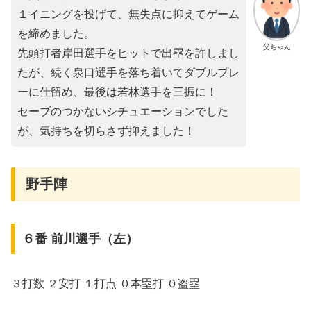
１イニングを投げて、無失点に抑えてゲーム
を締めました。
父ちゃん
先頭打者岸田選手をヒットで出塁を許しまし
たが、続く泉口選手を落ち着いてダブルプレ
ーに仕留め、最後は若林選手を三振に！
セーブのつかないシチュエーションでした
が、気持ちを切らさず抑えました！
野手陣
６番 前川選手（左）
３打数 ２安打 １打点 ０本塁打 ０盗塁