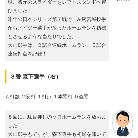
球、膝元のスライダーをレフトスタンドへ運
びました！
昨年の日本シリーズ第７戦で、左腕宮城投手
からノイジー選手が放ったホームランを彷彿
とさせるような当たりでした。
大山選手は、２試合連続ホームラン、５試合
連続打点を記録！
３番 森下選手（右）
４打数 ２安打 １打点 １本塁打 ０盗塁
８回に、駄目押しのソロホームランを放ちま
した！
大山選手もですが、森下選手も初球を叩いて