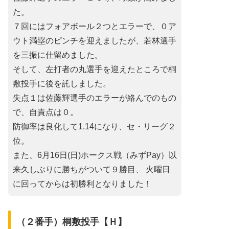
た。
７回にはフォアボール２つとエラーで、０ア
ウト満塁のピンチを迎えましたが、若林選手
を三振に仕留めました。
そして、左打者の丸選手を迎えたところで桐
敷投手に後を託しました。
失点１は佐藤輝選手のエラーが絡んでのもの
で、自責点は０。
防御率は良化して1.14になり、セ・リーグ２
位。
また、6月16日(日)ホークス戦（みずPay）以
来久しぶりに勝ちがついて９勝目、 火曜日
に回ってからは初勝利となりました！
（２番手）桐敷投手【Ｈ】