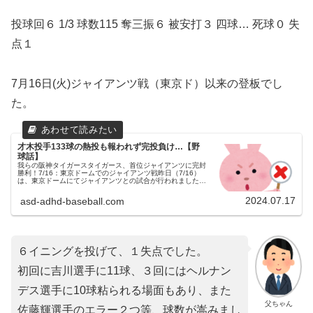
投球回６ 1/3 球数115 奪三振６ 被安打３ 四球… 死球０ 失
点１
7月16日(火)ジャイアンツ戦（東京ド）以来の登板でし
た。
才木投手133球の熱投も報われず完投負け…【野
球話】
我らの阪神タイガースタイガース、首位ジャイアンツに完封
勝利！7/16：東京ドームでのジャイアンツ戦昨日（7/16）
は、東京ドームにてジャイアンツとの試合が行われました。
３連戦の２戦目でした。（試合開始18:00）両チームの予告
先発読売ジャイ...
2024.07.17
asd-adhd-baseball.com
６イニングを投げて、１失点でした。
初回に吉川選手に11球、３回にはヘルナン
デス選手に10球粘られる場面もあり、また
父ちゃん
佐藤輝選手のエラー２つ等、球数が嵩みまし