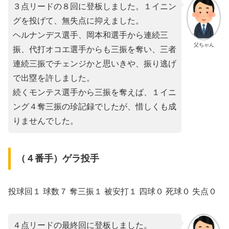
３点リードの８回に登板しました。１イニン
グを投げて、無失点に抑えました。
ヘルナンデス選手、岡本和選手から連続三
父ちゃん
振、代打オコエ選手からも三振を奪い、三者
連続三振でチェンジかと思いきや、振り逃げ
で出塁を許しました。
続くモンテス選手から三振を奪えば、１イニ
ング４奪三振の珍記録でしたが、惜しくも成
りませんでした。
（４番手）ゲラ投手
投球回１ 球数７ 奪三振１ 被安打１ 四球０ 死球０ 失点０
４点リードの最終回に登板しました。