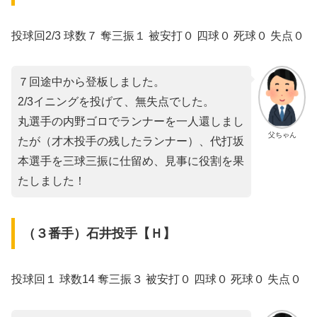
投球回2/3 球数７ 奪三振１ 被安打０ 四球０ 死球０ 失点０
７回途中から登板しました。
2/3イニングを投げて、無失点でした。
丸選手の内野ゴロでランナーを一人還しまし
父ちゃん
たが（才木投手の残したランナー）、代打坂
本選手を三球三振に仕留め、見事に役割を果
たしました！
（３番手）石井投手【Ｈ】
投球回１ 球数14 奪三振３ 被安打０ 四球０ 死球０ 失点０