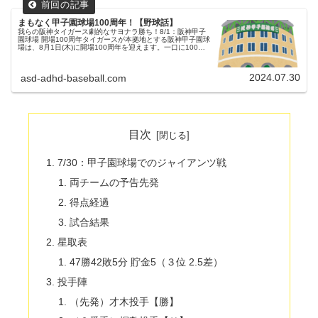
まもなく甲子園球場100周年！【野球話】
我らの阪神タイガース劇的なサヨナラ勝ち！8/1：阪神甲子
園球場 開場100周年タイガースが本拠地とする阪神甲子園球
場は、8月1日(木)に開場100周年を迎えます。一口に100年
と言いますが、戦争や大地震等で危機的状況を迎えたことも
あり、それ...
2024.07.30
asd-adhd-baseball.com
目次
7/30：甲子園球場でのジャイアンツ戦
両チームの予告先発
得点経過
試合結果
星取表
47勝42敗5分 貯金5（３位 2.5差）
投手陣
（先発）才木投手【勝】