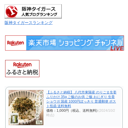
阪神タイガースランキング
【ふるさと納税】 八代市東陽産 のりごま生姜
ふりかけ 35g ご飯のお供 ご飯 おにぎり 生姜
ショウガ 国産 1000円ぽっきり 普通郵便 ポス
ト投函 送料無料
価格：1,000円（税込、送料無料)
(2024/10/2
時点)