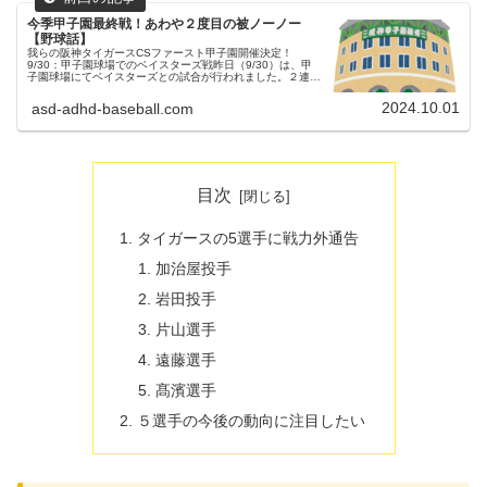
今季甲子園最終戦！あわや２度目の被ノーノー
【野球話】
我らの阪神タイガースCSファースト甲子園開催決定！
9/30：甲子園球場でのベイスターズ戦昨日（9/30）は、甲
子園球場にてベイスターズとの試合が行われました。２連戦
の２戦目でした。（試合開始18:00）両チームの予告先発阪
神タイガース 17...
2024.10.01
asd-adhd-baseball.com
目次
タイガースの5選手に戦力外通告
加治屋投手
岩田投手
片山選手
遠藤選手
髙濱選手
５選手の今後の動向に注目したい