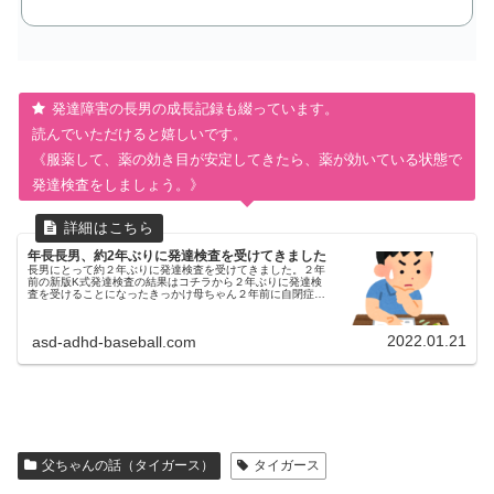
発達障害の長男の成長記録も綴っています。
読んでいただけると嬉しいです。
《服薬して、薬の効き目が安定してきたら、薬が効いている状態で
発達検査をしましょう。》
年長長男、約2年ぶりに発達検査を受けてきました
長男にとって約２年ぶりに発達検査を受けてきました。２年
前の新版K式発達検査の結果はコチラから２年ぶりに発達検
査を受けることになったきっかけ母ちゃん２年前に自閉症ス
ペクトラムの診断がついた時に受けたし、もう受ける必要は
ないかな～発達検査は年少...
2022.01.21
asd-adhd-baseball.com
父ちゃんの話（タイガース）
タイガース