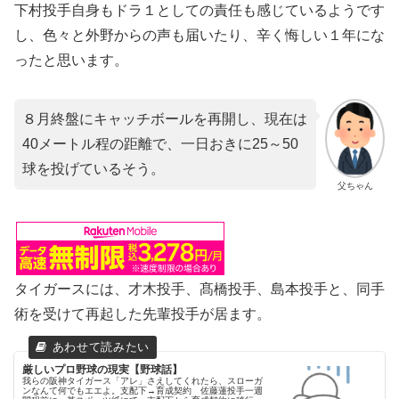
下村投手自身もドラ１としての責任も感じているようです
し、色々と外野からの声も届いたり、辛く悔しい１年にな
ったと思います。
８月終盤にキャッチボールを再開し、現在は
40メートル程の距離で、一日おきに25～50
球を投げているそう。
父ちゃん
タイガースには、才木投手、髙橋投手、島本投手と、同手
術を受けて再起した先輩投手が居ます。
厳しいプロ野球の現実【野球話】
我らの阪神タイガース「アレ」さえしてくれたら、スローガ
ンなんて何でもエエよ。支配下→育成契約 佐藤蓮投手一週