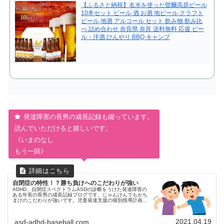
【ふるさと納税】名水を使った曽爾高原ビール
10本セット ビール 酒 お酒 地ビール クラフト
ビール 地酒 アルコール セット 飲み物 飲み比
べ 詰め合わせ 奈良県 奈良 送料無料 応援 ビー
ル・洋酒 ひんやり BBQ キャンプ
発達障害の長男の成長記録も綴っています。
読んでいただけると嬉しいです。
《いまのなし
もう一回》
自閉症の特性！？勝ち負けへのこだわりが強い
ADHD、自閉症スペクトラムASDの診断をうけた発達障害の
ある年長の長男の成長記録ブログです。じゃんけんでもかち
まけのこだわりが強いです。児童発達支援の個別指導計画
で、勝ち負けがはっきりつくゲームに参加する、負けた時に
気持ちを切り替える、療育を受けています。
2021.04.19
asd-adhd-baseball.com