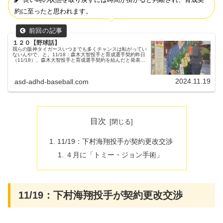
約に至ったと思われます。
１２０【野球話】
我らの阪神タイガースいつまでも多くチャンスは転がってい
ないんやで、と。11/18：森木大智投手と育成選手契約昨日
（11/18）、森木大智投手と育成選手契約を結んだと発表が
ありました。背番号は「20」から「120」へ変更となりま
す。また契約交...
2024.11.19
asd-adhd-baseball.com
目次
11/19：下村海翔投手が契約更改交渉
４月に「トミー・ジョン手術」
11/19：下村海翔投手が契約更改交渉