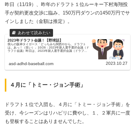
昨日（11/19）、昨年のドラフト１位ルーキー下村海翔投
手が契約更改交渉に臨み、150万円ダウンの1450万円でサ
インしました（金額は推定）。
2023年ドラフト会議！【野球話】
我らの阪神タイガース「どっちみち関西やから、ドラフト
は。あっ！（笑い）」10/26：2023年新人選手選択会議（ド
ラフト会議）昨日は、2023年新人選手選択会議（ドラフト
会議）が行われました。タイガースは、支配下で６人、育成
で２人の指名をし...
2023.10.27
asd-adhd-baseball.com
４月に「トミー・ジョン手術」
ドラフト１位で入団も、４月に「トミー・ジョン手術」を
受け、今シーズンはリハビリに費やし、１、２軍共に一度
も登板することはありませんでした。