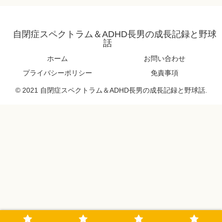
自閉症スペクトラム＆ADHD長男の成長記録と野球
話
ホーム
お問い合わせ
プライバシーポリシー
免責事項
© 2021 自閉症スペクトラム＆ADHD長男の成長記録と野球話.