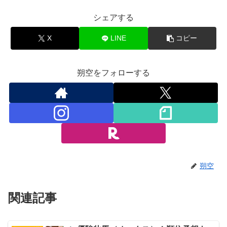
シェアする
X
LINE
コピー
朔空をフォローする
朔空
関連記事