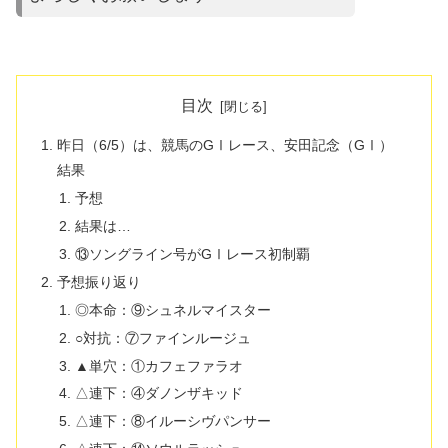
目次
昨日（6/5）は、競馬のGⅠレース、安田記念（GⅠ）
結果
予想
結果は…
⑬ソングライン号がGⅠレース初制覇
予想振り返り
◎本命：⑨シュネルマイスター
○対抗：⑦ファインルージュ
▲単穴：①カフェファラオ
△連下：④ダノンザキッド
△連下：⑧イルーシヴパンサー