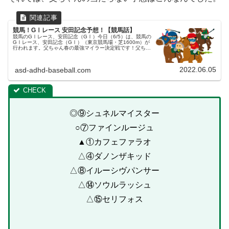
競馬！GⅠレース 安田記念予想！【競馬話】
競馬のGⅠレース、安田記念（GⅠ）今日（6/5）は、競馬の
GⅠレース、安田記念（GⅠ）（東京競馬場・芝1600m）が
行われます。父ちゃん春の最強マイラー決定戦です！父ちゃ
ん高松宮記念組、ヴィクトリアマイル組、ダートのフェブラ
リーステークス優...
2022.06.05
asd-adhd-baseball.com
◎⑨シュネルマイスター
○⑦ファインルージュ
▲①カフェファラオ
△④ダノンザキッド
△⑧イルーシヴパンサー
△⑭ソウルラッシュ
△⑮セリフォス