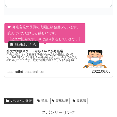
発達害児の長男の成長記録も綴っています。
読んでいただけると嬉しいです。
《公文の記録です。今は割り算をしています。》
公文の算数スタートから１年２か月経過
年長の4月から小学校就学準備のため公文の算数に通い始
め、2022年6月で１年と２か月が経ちました。今までの公文
の経過はコチラです。公文の宿題の様子プリント5枚を20分
弱で終わらせています。前回、小学校の宿題と公文の宿題を
別のタイミング（例：...
2022.06.05
asd-adhd-baseball.com
父ちゃんの雑談
競馬
競馬結果
競馬話
スポンサーリンク