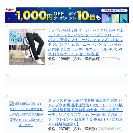
チノパン 接触冷感 イージーパンツ ひんやり 涼
しい ストレッチパンツ クロップド クロップド
パンツ 半端丈 スキニーパンツ メンズ ストレッ
チ ズボン スリム スキニー パンツ 涼しい 伸縮
超伸縮 七分丈 ワンマイルウェア 30代 40代 50
代 おうち ボトムス セール 春 夏
価格：1998円（税込、送料無料)
(2022/6/6時
点)
傘 メンズ 雨傘 日傘 晴雨兼用 完全遮光 男性 ジ
ャンプ傘 耐風 熱中症対策 UVカット 99.99%以
上 紫外線遮蔽 遮熱効果 紳士傘 ブラック遮光コ
ーティング グラスファイバー強化骨 父の日 ギ
フト プレゼント 日傘男子 定番 a.s.s.a【送料込
※沖縄離島は除く】
価格：2376円（税込、送料別)
(2022/6/6時点)