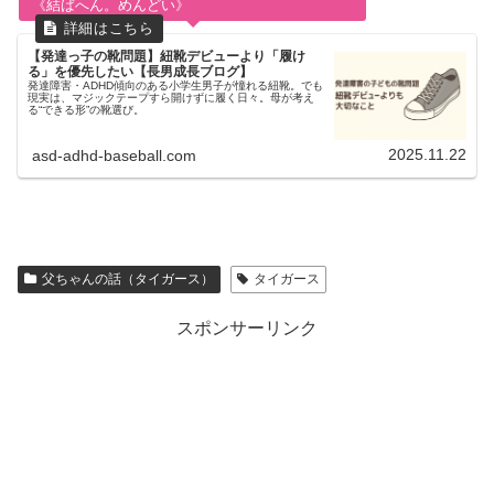
《結ばへん。めんどい》
【発達っ子の靴問題】紐靴デビューより「履け
る」を優先したい【長男成長ブログ】
発達障害・ADHD傾向のある小学生男子が憧れる紐靴。でも
現実は、マジックテープすら開けずに履く日々。母が考え
る“できる形”の靴選び。
2025.11.22
asd-adhd-baseball.com
父ちゃんの話（タイガース）
タイガース
スポンサーリンク