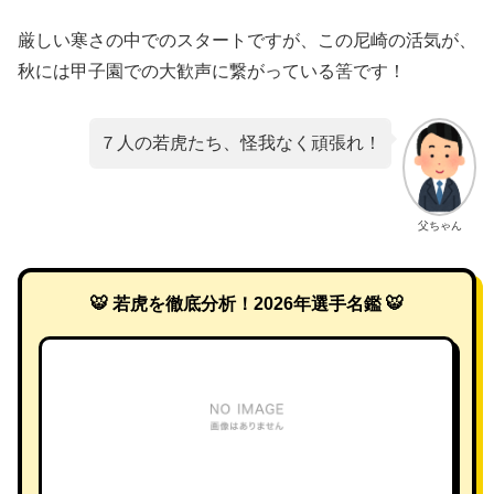
​厳しい寒さの中でのスタートですが、この尼崎の活気が、
秋には甲子園での大歓声に繋がっている筈です！
７人の若虎たち、怪我なく頑張れ！
父ちゃん
🐯 若虎を徹底分析！2026年選手名鑑 🐯