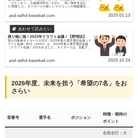
「コラッキー」 お披露目昨日（1/12）、長い海外生活か
ら‘帰国’した、タイガースの新しいマスコットが御披露目さ
れました！トラッキー、ラッキー、キー太に次いで14年ぶ
りに加入した第４...
2025.01.13
asd-adhd-baseball.com
残り物に福！2025年ドラフト会議！【野球話】
我らの阪神タイガース10/23：2025年新人選手選択会議（ド
ラフト会議）昨日（10/23）は、2025年新人選手選択会議
（ドラフト会議）が行われました。タイガースは、支配下で
５人、育成で２人の指名をしました。指名選手支配下① 立
石 正広（...
2025.10.24
asd-adhd-baseball.com
2026年度、未来を担う「希望の7名」をお
さらい
特徴・期待の
背番号
選手名
ポジション
ポイント
右投右打：大