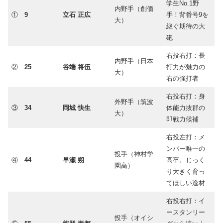
学生No.1野
内野手（創価
①
9
立石 正広
手！背番号9を
大）
継ぐ期待の大
砲
右投右打：長
内野手（日本
②
25
谷端 将伍
打力が魅力の
大）
右の強打者
右投右打：身
外野手（筑波
③
34
岡城 快生
体能力抜群の
大）
即戦力候補
右投左打：メ
ンバー唯一の
投手（神村学
④
44
早瀬 朔
高卒。じっく
園高）
り大きく育っ
てほしい逸材
右投右打：イ
ースタンリー
投手（オイシ