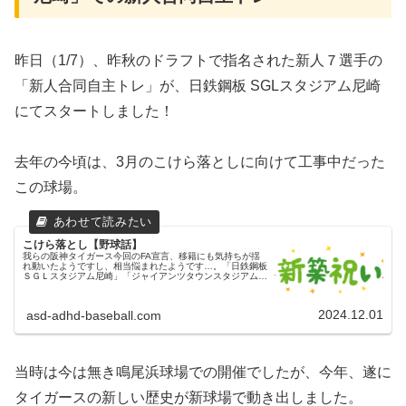
​昨日（1/7）、昨秋のドラフトで指名された新人７選手の
「新人合同自主トレ」が、日鉄鋼板 SGLスタジアム尼崎
にてスタートしました！
​去年の今頃は、3月のこけら落としに向けて工事中だった
この球場。
こけら落とし【野球話】
我らの阪神タイガース今回のFA宣言、移籍にも気持ちが揺
れ動いたようですし、相当悩まれたようです…。「日鉄鋼板
ＳＧＬスタジアム尼崎」「ジャイアンツタウンスタジアム」
2025年３月に開業する、新しい２軍の本拠地「日鉄鋼板Ｓ
ＧＬスタジアム尼崎」。...
2024.12.01
asd-adhd-baseball.com
当時は今は無き鳴尾浜球場での開催でしたが、今年、遂に
タイガースの新しい歴史が新球場で動き出しました。