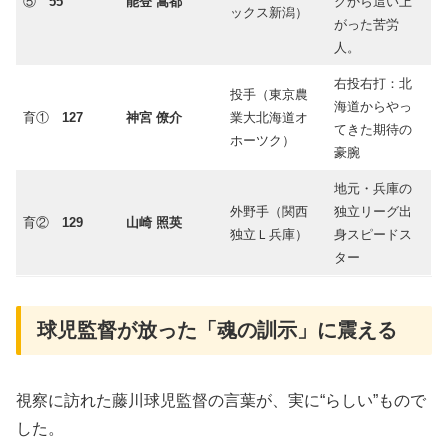
⑤
55
能登 嵩都
グから這い上
ックス新潟）
がった苦労
人。
右投右打：北
投手（東京農
海道からやっ
育①
127
神宮 僚介
業大北海道オ
てきた期待の
ホーツク）
豪腕
地元・兵庫の
外野手（関西
独立リーグ出
育②
129
山崎 照英
独立Ｌ兵庫）
身スピードス
ター
​球児監督が放った「魂の訓示」に震える
​視察に訪れた藤川球児監督の言葉が、実に“らしい”もので
した。