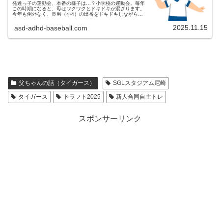
発達っ子の運動会、本番の様子は…？小学校の運動会。毎年
この時期になると、母はワクワクとドキドキが混ざります。
今年も例外なく、長男（小4）の出番をドキドキしながら見
守っていました。ダンスがメインのプログラム。……が、見
ていて思わず「省エネすぎ...
2025.11.15
asd-adhd-baseball.com
父ちゃんの話（タイガース）
SGLスタジアム尼崎
タイガース
ドラフト2025
新人合同自主トレ
スポンサーリンク