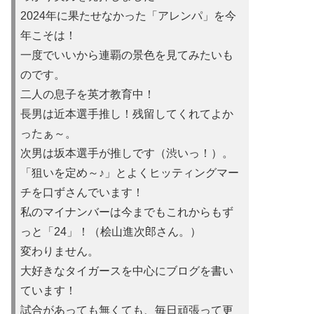
2024年に果たせなかった「アレンパ」を今
年こそは！
一度でいいから連覇の景色を見てみたいも
のです。
二人の息子を英才教育中！
長男は近本選手推し！残留してくれてよか
ったぁ～。
次男は坂本選手が推しです（渋いっ！）。
「狙いを定め～♪」とよくヒッティングマー
チを口ずさんでいます！
私のマイナンバーは今までもこれからもず
っと「24」！（桧山進次郎さん。）
変わりません。
大好きなタイガースを中心にブログを書い
ています！
試合があっても無くても、毎日頑張って更