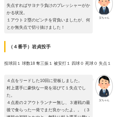
失点すればサヨナラ負けのプレッシャーがか
かる状況。
父ちゃん
１アウト２塁のピンチを背負いましたが、何
とか無失点で切り抜けました！
（４番手）岩貞投手
投球回１ 球数18 奪三振１ 被安打１ 四球０ 死球０ 失点１
４点をリードした10回に登板しました。
村上選手に豪快な一発を浴びて１失点でし
た。
父ちゃん
４点差の２アウトランナー無し、３連戦の最
後で食らった一発でまだ良かったよ。。（３