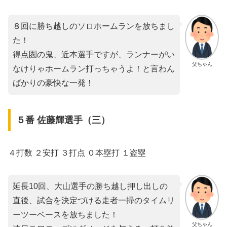
８回に勝ち越しのソロホームランを放ちまし
た！
得点圏の鬼、近本選手ですが、ランナーがい
父ちゃん
なけりゃホームラン打っちゃうよ！と言わん
ばかりの豪快な一発！
５番 佐藤輝選手（三）
４打数 ２安打 ３打点 ０本塁打 １盗塁
延長10回、大山選手の勝ち越し押し出しの
直後、試合を決定づける走者一掃のタイムリ
ーツーベースを放ちました！
父ちゃん