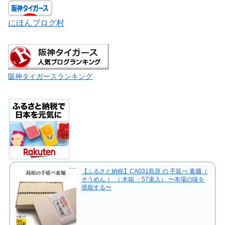
にほんブログ村
阪神タイガースランキング
【ふるさと納税】CA031島原 の 手延べ 素麺（
そうめん ） （ 木箱 ・57束入） 〜本場の味を
堪能する〜