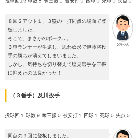
投球回1/3 球数５ 奪三振１ 被安打０ 四球０ 死球０ 失点０
８回２アウト１、３塁の一打同点の場面で登
板しました。
そこで、まさかのボーク…。
父ちゃん
３塁ランナーが生還し、思わぬ形で伊藤将投
手の勝ちが消えてしまいました。
しかし、気持ちを切り替えて塩見選手を三振
に抑えたのは良かった！
（３番手）及川投手
投球回１ 球数９ 奪三振０ 被安打１ 四球１ 死球０ 失点０
同点の９回に登板しました。