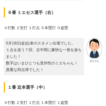
６番 ミエセス選手（右）
４打数 ２安打 １打点 ０本塁打 ０盗塁
5月19日(金)以来のスタメン出場でした。
１点を追う７回、左中間に豪快な一発を放ち
ました！
父ちゃん
数字はいまひとつも意外性のミエちゃん！
貴重な同点弾でした！
１番 近本選手（中）
４打数 ２安打 １打点 １本塁打 １盗塁