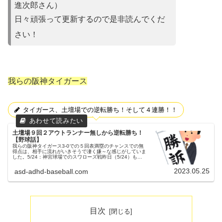
進次郎さん）
日々頑張って更新するので是非読んでくだ
さい！
我らの阪神タイガース
タイガース、土壇場での逆転勝ち！そして４連勝！！
土壇場９回２アウトランナー無しから逆転勝ち！
【野球話】
我らの阪神タイガース3-0での５回表満塁のチャンスでの無
得点は、相手に流れがいきそうで凄く嫌～な感じがしていま
した。5/24：神宮球場でのスワローズ戦昨日（5/24）も、
神宮球場にてスワローズとの試合が行われました。３連戦の
２戦目でした。両...
2023.05.25
asd-adhd-baseball.com
目次