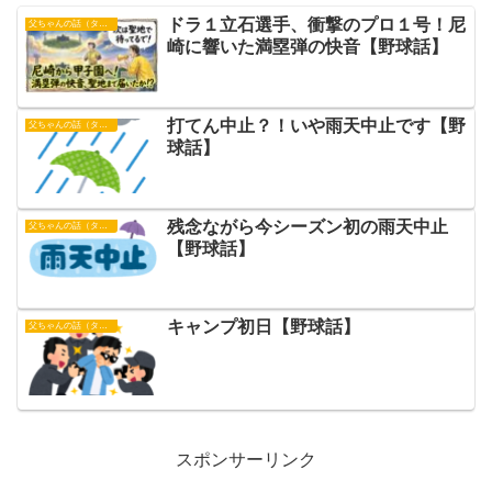
ドラ１立石選手、衝撃のプロ１号！尼
父ちゃんの話（タイガース）
崎に響いた満塁弾の快音【野球話】
打てん中止？！いや雨天中止です【野
父ちゃんの話（タイガース）
球話】
残念ながら今シーズン初の雨天中止
父ちゃんの話（タイガース）
【野球話】
キャンプ初日【野球話】
父ちゃんの話（タイガース）
スポンサーリンク