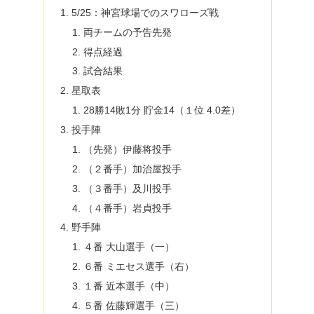
5/25：神宮球場でのスワローズ戦
両チームの予告先発
得点経過
試合結果
星取表
28勝14敗1分 貯金14（１位 4.0差）
投手陣
（先発）伊藤将投手
（２番手）加治屋投手
（３番手）及川投手
（４番手）岩貞投手
野手陣
４番 大山選手（一）
６番 ミエセス選手（右）
１番 近本選手（中）
５番 佐藤輝選手（三）