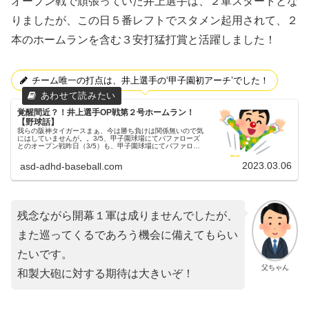
オープン戦で頑張っていた井上選手は、２軍スタートとな
りましたが、この日５番レフトでスタメン起用されて、２
本のホームランを含む３安打猛打賞と活躍しました！
チーム唯一の打点は、井上選手の‘甲子園初アーチ’でした！
覚醒間近？！井上選手OP戦第２号ホームラン！
【野球話】
我らの阪神タイガースまぁ、今は勝ち負けは関係無いので気
にはしていませんが。。3/5、甲子園球場にてバファローズ
とのオープン戦昨日（3/5）も、甲子園球場にてバファロー
ズとのオープン戦が行われました。先発投手この試合の両チ
ームの先発投手は、阪...
2023.03.06
asd-adhd-baseball.com
残念ながら開幕１軍は成りませんでしたが、
また巡ってくるであろう機会に備えてもらい
たいです。
父ちゃん
和製大砲に対する期待は大きいぞ！