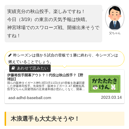
実績充分の秋山投手。楽しみですね！
今日（3/19）の東京の天気予報は快晴。
神宮球場でのスワローズ戦、開催出来そうで
父ちゃん
すね！
昨シーズンは僅か５試合の登板で１勝に終わり、今シーズンは
燃えていることでしょう。
伊藤将投手開幕アウト？！代役は秋山投手？【野
球話】
我らの阪神タイガース神5-3巨3月11日(土)の登板を急遽回避
した伊藤将司投手。先発投手：阪神タイガース 47 桐敷拓馬
投手父ちゃん回避理由の左肩違和感が思わしくなく、開幕に
間に合わない状況とのこと…。秋山拓巳投手が緊急昇格代わ
って、秋山拓...
2023.03.14
asd-adhd-baseball.com
木浪選手も大丈夫そうや！