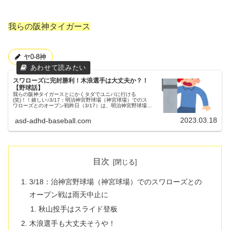
我らの阪神タイガース
ヤ0-8神
スワローズに完封勝利！木浪選手は大丈夫か？！
【野球話】
我らの阪神タイガースとにかくタダでユニバに行ける
(笑)！！嬉しい♪3/17：明治神宮野球場（神宮球場）でのス
ワローズとのオープン戦昨日（3/17）は、明治神宮野球場
（神宮球場）にてベイスターズとのオープン戦が行われまし
た。父ちゃんセ・リーグ...
2023.03.18
asd-adhd-baseball.com
目次
3/18：治神宮野球場（神宮球場）でのスワローズとの
オープン戦は雨天中止に
秋山投手はスライド登板
木浪選手も大丈夫そうや！