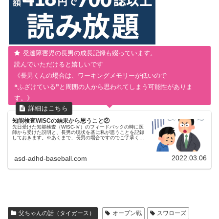
発達障害児の長男の成長記録も綴っています。
読んでいただけると嬉しいです
《長男くんの場合は、ワーキングメモリーが低いので
❝ふざけている❞と周囲の人から思われてしまう可能性がありま
す。》
知能検査WISCの結果から思うこと②
先日受けた知能検査（WISC-Ⅳ）のフィードバックの時に医
師から受けた説明と、長男の現状を基に私が思うことを記録
しておきます。※あくまで、長男の場合ですのでご了承くだ
さい。いままでの流れはコチラをご覧ください前回①はコチ
ラです総合所見より凹...
2022.03.06
asd-adhd-baseball.com
父ちゃんの話（タイガース）
オープン戦
スワローズ