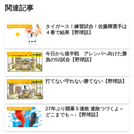
関連記事
タイガース！練習試合！佐藤輝選手は
父ちゃんの話（タイガース）
４番で結果【野球話】
今日から後半戦 アレンパへ向けた勝
父ちゃんの話（タイガース）
負の52試合【野球話】
打てない守れない勝てない【野球話】
父ちゃんの話（タイガース）
27年ぶり開幕５連敗 連敗つづくよ～
父ちゃんの話（タイガース）
どこまでも～♪【野球話】