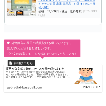
ー2枚焼き グラファイトトースター 調理家電
キッチン家電 家電 日用品 お届け：約1ヶ月
後お届け
価格：33,000円（税込、送料無料)
(2024/9/13
時点)
発達障害の長男の成長記録も綴っています。
読んでいただけると嬉しいです。
《公文の教室でもこんな感じだったらどうしよう》
長男が公文式を始めてから4か月が経ちました
年長の4月から就学準備のため公文の算数に通い始めまし
た。約4ヶ月が経ちました。 現在の様子を残しておきます。
前月の様子はこちらです。公文の宿題の様子少しだけ雑、と
いうか投げやりになる姿が見られます。早くやり終わりたい
気持ちが勝り、数字をきれ...
2021.08.07
asd-adhd-baseball.com