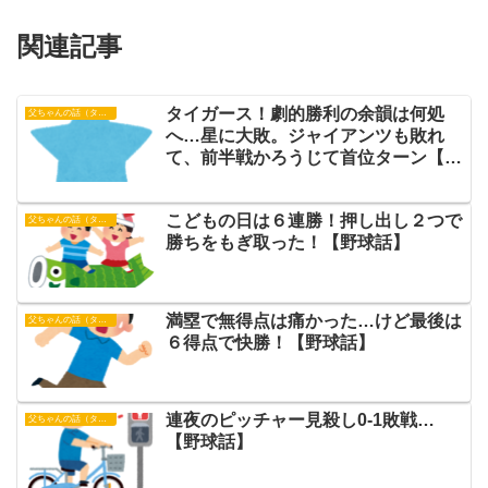
関連記事
タイガース！劇的勝利の余韻は何処
父ちゃんの話（タイガース）
へ…星に大敗。ジャイアンツも敗れ
て、前半戦かろうじて首位ターン【野
球話】
こどもの日は６連勝！押し出し２つで
父ちゃんの話（タイガース）
勝ちをもぎ取った！【野球話】
満塁で無得点は痛かった…けど最後は
父ちゃんの話（タイガース）
６得点で快勝！【野球話】
連夜のピッチャー見殺し0-1敗戦…
父ちゃんの話（タイガース）
【野球話】