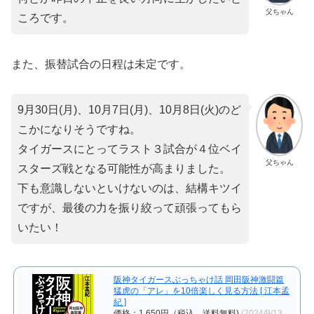
父ちゃん
ころです。
また、振替試合の日程は未定です。
9月30日(月)、10月7日(月)、10月8日(火)のど
こかになりそうですね。
タイガースにとってラスト３試合が４位ベイ
父ちゃん
スターズ戦となる可能性が高まりました。
下も意識しないといけないのは、結構キツイ
ですが、最後の力を振り絞って頑張ってもら
いたい！
阪神タイガースぶっちゃけ話 岡田阪神激闘篇
猛虎の「アレ」を10倍楽しく見る方法 [ 江本孟
紀 ]
価格：1,650円（税込、送料無料)
(2024/9/13