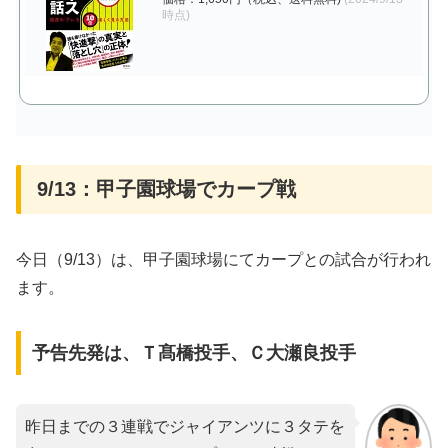
時点)
9/13：甲子園球場でカープ戦
今日（9/13）は、甲子園球場にてカープとの試合が行われ
ます。
予告先発は、Ｔ髙橋投手、Ｃ大瀬良投手
昨日までの３連戦でジャイアンツに３タテを