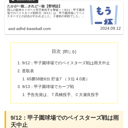
たかが一敗…されど一敗【野球話】
我らの阪神タイガース苦手東投手を撃破！！9/11：甲子園球
場でのベイスターズ戦昨日（9/11）は、甲子園球場にてベイ
スターズとの試合が行われました。３連戦の初戦でした。
（試合開始18:00）両チームの予告先発阪神タイガース 41
村上頌樹投...
2024.09.12
asd-adhd-baseball.com
目次
9/12：甲子園球場でのベイスターズ戦は雨天中止
星取表
65勝58敗6分 貯金7 （３位 4.0差）
9/13：甲子園球場でカープ戦
予告先発は、Ｔ髙橋投手、Ｃ大瀬良投手
9/12：甲子園球場でのベイスターズ戦は雨
天中止