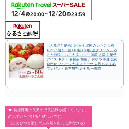
【ふるさと納税】訳あり 北国の いちご大福
40g 25個 / 30個 / 40個 / 60個 生クリーム ふる
さと納税 いちご大福 いちご 国産 大福 お菓子
アイス ギフト 個包装 和菓子 おやつ 冷凍 詰め
合わせ フルーツ大福 スイーツ 人気 おすすめ
プレゼント 送料無料 岩手県 一関市
発達障害の長男の成長記録も綴っています。
読んでいただけると嬉しいです。
《えんぴつと消しゴムを引き出しに片付ける》