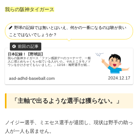
我らの阪神タイガース
野球の記録では無いとはいえ、何かの一番になるのは験が良い
ことではないでしょうか？
日本記録！【野球話】
我らの阪神タイガース「ファン感謝デーのコーナーで、一般
人に僕とめちゃくちゃ似ている人がいた。それとニタモノド
ウシをかけさせてもらいました。」12/16：梅野選手が紙飛
行機の飛距離で日本記録を更新昨日（12/16）、ノエビアス
タジアム神戸で行...
2024.12.17
asd-adhd-baseball.com
「主軸で出るような選手は獲らない。」
ノイジー選手、ミエセス選手が退団し、現状は野手の助っ
人が一人も居ません。