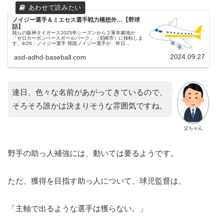
ノイジー選手＆ミエセス選手戦力構想外…【野球
話】
我らの阪神タイガース2025年シーズンから２軍本拠地が
「ゼロカーボンベースボールパーク」（尼崎市）に移転しま
す。9/26：ノイジー選手 帰国ノイジー選手が、昨日
（9/26）帰国の途についたと球団からの発表がありました。
優勝争い、３位以上が確...
2024.09.27
asd-adhd-baseball.com
連日、色々な名前があがってきているので、
そろそろ誰かは決まりそうな雰囲気ですね。
父ちゃん
野手の助っ人補強には、動いては要るようです。
ただ、獲得を目指す助っ人について、球児監督は、
「主軸で出るような選手は獲らない。」