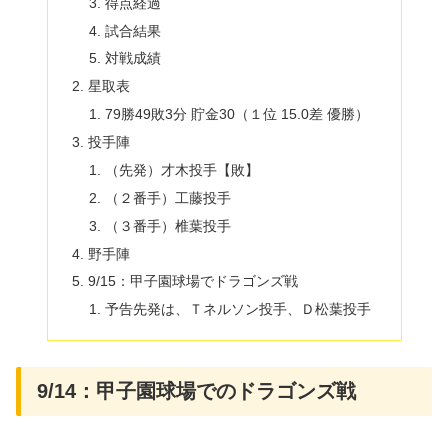
得点経過
試合結果
対戦成績
星取表
79勝49敗3分 貯金30（１位 15.0差 優勝）
投手陣
（先発）才木投手【敗】
（２番手）工藤投手
（３番手）椎葉投手
野手陣
9/15：甲子園球場でドラゴンズ戦
予告先発は、Ｔネルソン投手、Ｄ松葉投手
9/14：甲子園球場でのドラゴンズ戦