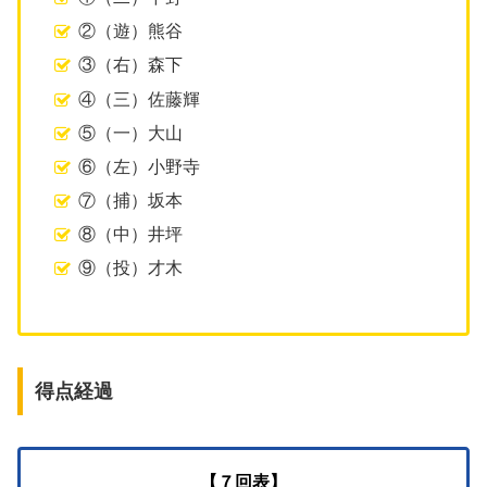
②（遊）熊谷
③（右）森下
④（三）佐藤輝
⑤（一）大山
⑥（左）小野寺
⑦（捕）坂本
⑧（中）井坪
⑨（投）才木
得点経過
【７回表】