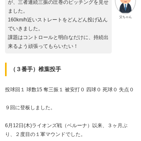
が、三者連続三振の圧巻のピッチングを見せ
ました。
父ちゃん
160km/h近いストレートをどんどん投げ込ん
でいきました。
課題はコントロールと明白なだけに、持続出
来るよう頑張ってもらいたい！
（３番手）椎葉投手
投球回１ 球数15 奪三振１ 被安打０ 四球０ 死球０ 失点０
９回に登板しました。
6月12日(木)ライオンズ戦（ベルーナ）以来、３ヶ月ぶ
り、２度目の１軍マウンドでした。