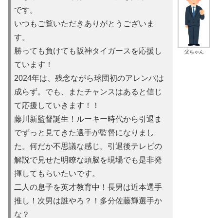
です。
いつもご覧いただきありがとうございま
す。
勝っても負けても阪神タイガースを応援し
父ちゃん
ています！
2024年は、残念ながら球団初のアレンパは
成らず。でも、またチャンスはあると信じ
て応援していきます！！
藤川新監督誕生！ルーキー時代から引退ま
でずっと見てきた選手が監督になりまし
た。何だか不思議な感じ。引退後テレビの
解説で見せた明瞭な頭脳を現場でも是非発
揮してもらいたいです。
二人の息子を英才教育中！長男は近本選手
推し！次男は誰やろ？！多分佐藤輝選手か
な？