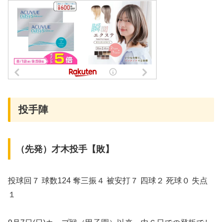
投手陣
（先発）才木投手【敗】
投球回７ 球数124 奪三振４ 被安打７ 四球２ 死球０ 失点
１