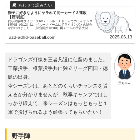
獅子に好きなようにヤラれて同一カード３連敗
【野球話】
我らの阪神タイガース6/12：ベルーナドームでのライオンズ
戦昨日（6/12）は、ベルーナドームにてライオンズとの試合
が行われました。（試合開始18:00）両チームの予告先発阪
神タイガース 20 デュプランティエ投手埼玉西武ライオンズ
71 ...
2025.06.13
asd-adhd-baseball.com
ドラゴンズ打線を三者凡退に仕留めました。
工藤投手、椎葉投手共に独立リーグ四国・徳
島の出身。
父ちゃん
今シーズンは、あとどのくらいチャンスを貰
えるか分かりませんが、秋季キャンプではし
っかり鍛えて、来シーズンはもっともっと１
軍で投げられるよう頑張ってもらいたい！
野手陣