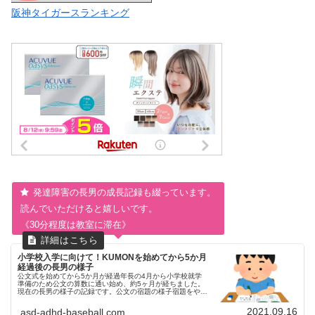
阪神タイガースランキング
発達障害の長男の成長記録も綴っています。
読んでいただけると嬉しいです。
《30分程度は教室に滞在》
小学校入学に向けて！KUMONを始めてから5か月
経過後の長男の様子
公文式を始めてから5か月が経過年長の4月から小学校就学
準備のため公文の算数に通い始め、約5ヶ月が経ちました。
現在の長男の様子の記録です。公文の宿題の様子宿題をやる
ことが夕方のルーチンに組み込まれてきました。公文の教室
に通っている日は宿題が...
2021.09.16
asd-adhd-baseball.com