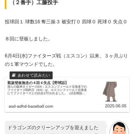
（２番手）工藤投手
投球回１ 球数16 奪三振３ 被安打０ 四球０ 死球０ 失点０
８回に登板しました。
6月4日(水)ファイターズ戦（エスコン）以来、３ヶ月ぶり
の１軍マウンドでした。
凱旋登板無念の４回４失点【野球話】
我らの阪神タイガース6/4：エスコンフィールド北海道での
ファイターズ戦昨日（6/4）は、エスコンフィールド北海道
にてファイターズとの試合が行われました。（試合開始
18:00）グータッチでメンバー表交換！！試合前のメンバー
表交換。一昨日の初戦...
2025.06.05
asd-adhd-baseball.com
ドラゴンズのクリーンアップを迎えました