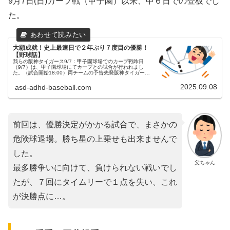
9月7日(日)カープ戦（甲子園）以来、中６日での登板でし
た。
大願成就！史上最速日で２年ぶり７度目の優勝！
【野球話】
我らの阪神タイガース9/7：甲子園球場でのカープ戦昨日
（9/7）は、甲子園球場にてカープとの試合が行われまし
た。（試合開始18:00）両チームの予告先発阪神タイガース
35 才木浩人投手（12勝5敗）広島東洋カープ 48 アドゥワ誠
投手（0...
2025.09.08
asd-adhd-baseball.com
前回は、優勝決定がかかる試合で、まさかの
危険球退場。勝ち星の上乗せも出来ませんで
した。
父ちゃん
最多勝争いに向けて、負けられない戦いでし
たが、７回にタイムリーで１点を失い、これ
が決勝点に…。