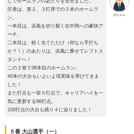
しでホームランのあたりを見せました。
圧巻は、第２、３打席での２本のホームラ
父ちゃん
ン。
一本目は、浜風を切り裂く右中間への豪快ア
ーチ。
二本目は、軽く当てただけ（何なら手打ち
か？！）のあたりは、浜風に乗せてレフトス
タンドへ！
この２発で38本目のホームラン。
40本の大台もいよいよ現実味を帯びてきま
した！
また打点も一挙５打点で、キャリアハイを一
気に更新する96打点。
100打点の大台も残り４に迫りました！
５番 大山選手（一）