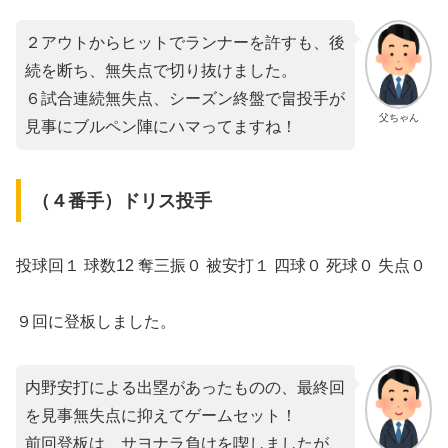
２アウトからヒットでランナーを許すも、後
続を断ち、無失点で切り抜けました。
６試合連続無失点、シーズン終盤で畠投手が
父ちゃん
見事にブルペン陣にハマってますね！
（４番手）ドリス投手
投球回１ 球数12 奪三振０ 被安打１ 四球０ 死球０ 失点０
９回に登板しました。
内野安打による出塁があったものの、最終回
を見事無失点に抑えてゲームセット！
前回登板は、サヨナラ負けを喫しましたが、