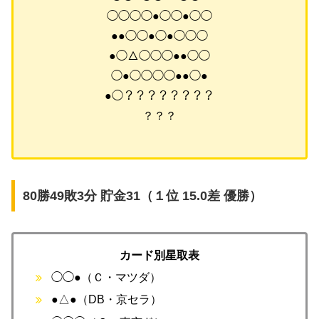
◯◯◯◯●◯◯●◯◯
●●◯◯●◯●◯◯◯
●◯△◯◯◯●●◯◯
◯●◯◯◯◯●●◯●
●◯？？？？？？？？
？？？
80勝49敗3分 貯金31（１位 15.0差 優勝）
カード別星取表
◯◯●（Ｃ・マツダ）
●△●（DB・京セラ）