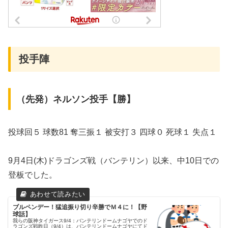
投手陣
（先発）ネルソン投手【勝】
投球回５ 球数81 奪三振１ 被安打３ 四球０ 死球１ 失点１
9月4日(木)ドラゴンズ戦（バンテリン）以来、中10日での
登板でした。
ブルペンデー！猛追振り切り辛勝でＭ４に！【野
球話】
我らの阪神タイガース9/4：バンテリンドームナゴヤでのド
ラゴンズ戦昨日（9/4）は、バンテリンドームナゴヤにてド