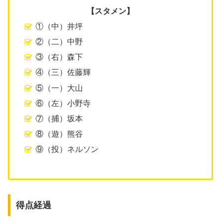
【スタメン】
①（中）井坪
②（二）中野
③（右）森下
④（三）佐藤輝
⑤（一）大山
⑥（左）小野寺
⑦（捕）坂本
⑧（遊）熊谷
⑨（投）ネルソン
得点経過