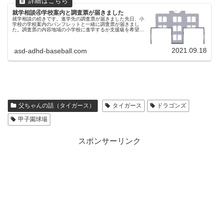
就学相談④学校案内と調査票が届きました
就学相談の続きです。進学先の調査票が届きました先日、小
学校の学校案内のパンフレットと一緒に調査票が届きまし
た。調査票の内容地域の小学校に進学するか支援級を希望す
るかを記入して期日までに提出しなければなりません。秋に
学校説明会と学校見学がある...
2021.09.18
asd-adhd-baseball.com
父ちゃんの話（タイガース）
タイガース
ドラゴンズ
甲子園球場
スポンサーリンク