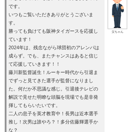
です。
いつもご覧いただきありがとうございま
す。
勝っても負けても阪神タイガースを応援し
父ちゃん
ています！
2024年は、残念ながら球団初のアレンパは
成らず。でも、またチャンスはあると信じ
て応援していきます！！
藤川新監督誕生！ルーキー時代から引退ま
でずっと見てきた選手が監督になりまし
た。何だか不思議な感じ。引退後テレビの
解説で見せた明瞭な頭脳を現場でも是非発
揮してもらいたいです。
二人の息子を英才教育中！長男は近本選手
推し！次男は誰やろ？！多分佐藤輝選手か
な？