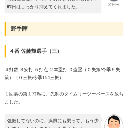
父ちゃん
昨日はしっかり抑えてくれました。
野手陣
４番 佐藤輝選手（三）
４打数 ３安打 ５打点 ２本塁打 ０盗塁（０失策/今季５失
策）（０三振/今季154三振）
１回裏の第１打席に、先制のタイムリーツーベースを放ち
ました。
強振してないのに、浜風にも乗って、もう少