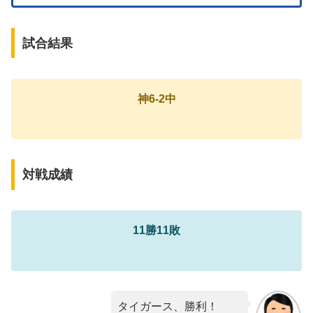
試合結果
神6-2中
対戦成績
11勝11敗
タイガース、勝利！