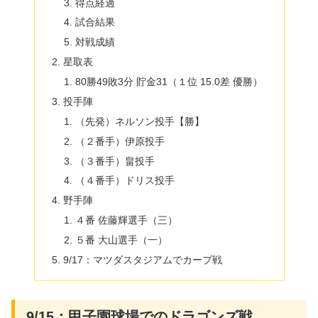
得点経過
試合結果
対戦成績
星取表
80勝49敗3分 貯金31（１位 15.0差 優勝）
投手陣
（先発）ネルソン投手【勝】
（２番手）伊原投手
（３番手）畠投手
（４番手）ドリス投手
野手陣
４番 佐藤輝選手（三）
５番 大山選手（一）
9/17：マツダスタジアムでカープ戦
9/15：甲子園球場でのドラゴンズ戦