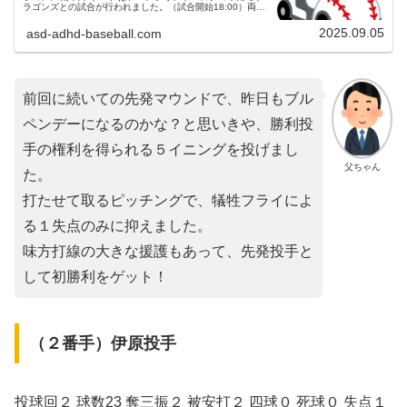
ラゴンズとの試合が行われました。（試合開始18:00）両チ
ームの予告先発中日ドラゴンズ 20 涌井秀章投手（4勝3敗）
阪神タイガ...
2025.09.05
asd-adhd-baseball.com
前回に続いての先発マウンドで、昨日もブル
ペンデーになるのかな？と思いきや、勝利投
手の権利を得られる５イニングを投げまし
父ちゃん
た。
打たせて取るピッチングで、犠牲フライによ
る１失点のみに抑えました。
味方打線の大きな援護もあって、先発投手と
して初勝利をゲット！
（２番手）伊原投手
投球回２ 球数23 奪三振２ 被安打２ 四球０ 死球０ 失点１