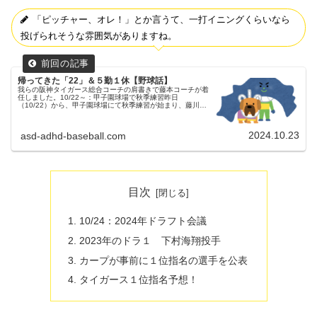
「ピッチャー、オレ！」とか言うて、一打イニングくらいなら
投げられそうな雰囲気がありますね。
帰ってきた「22」＆５勤１休【野球話】
我らの阪神タイガース総合コーチの肩書きで藤本コーチが着
任しました。10/22～：甲子園球場で秋季練習昨日
（10/22）から、甲子園球場にて秋季練習が始まり、藤川新
監督のユニフォーム姿が御披露目されました。タイガースの
背番号「22」が、４年ぶ...
2024.10.23
asd-adhd-baseball.com
目次
10/24：2024年ドラフト会議
2023年のドラ１ 下村海翔投手
カープが事前に１位指名の選手を公表
タイガース１位指名予想！