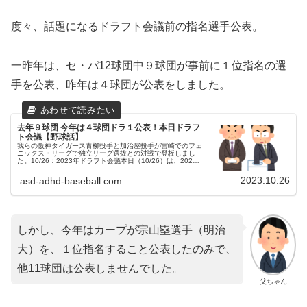
度々、話題になるドラフト会議前の指名選手公表。
一昨年は、セ・パ12球団中９球団が事前に１位指名の選
手を公表、昨年は４球団が公表をしました。
去年９球団 今年は４球団ドラ１公表！本日ドラフ
ト会議【野球話】
我らの阪神タイガース青柳投手と加治屋投手が宮崎でのフェ
ニックス・リーグで独立リーグ選抜との対戦で登板しまし
た。10/26：2023年ドラフト会議本日（10/26）は、2023
年ドラフト会議が開催されます。父ちゃんいよいよ、今年も
この日がやっ...
2023.10.26
asd-adhd-baseball.com
しかし、今年はカープが宗山塁選手（明治
大）を、１位指名すること公表したのみで、
他11球団は公表しませんでした。
父ちゃん