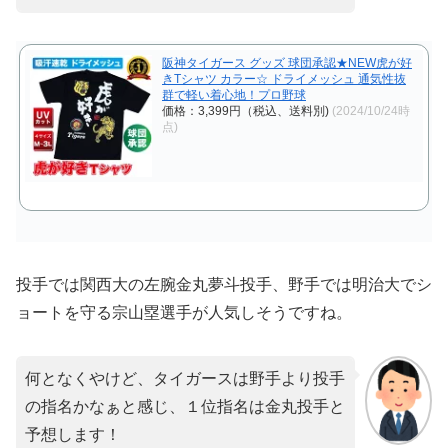
阪神タイガース グッズ 球団承認★NEW虎が好
きTシャツ カラー☆ ドライメッシュ 通気性抜
群で軽い着心地！プロ野球
価格：3,399円（税込、送料別)
(2024/10/24時
点)
投手では関西大の左腕金丸夢斗投手、野手では明治大でシ
ョートを守る宗山塁選手が人気しそうですね。
何となくやけど、タイガースは野手より投手
の指名かなぁと感じ、１位指名は金丸投手と
予想します！