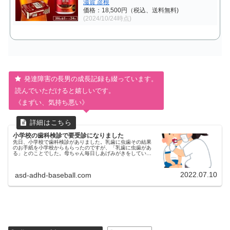
滋賀 彦根
価格：18,500円（税込、送料無料)
(2024/10/24時点)
発達障害の長男の成長記録も綴っています。
読んでいただけると嬉しいです。
《まずい、気持ち悪い》
小学校の歯科検診で要受診になりました
先日、小学校で歯科検診がありました。乳歯に虫歯その結果
のお手紙を小学校からもらったのですが、「乳歯に虫歯があ
る」とのことでした。母ちゃん毎日しあげみがきをしていた
のに…ショックでした。どこの歯医者さんで治療するか園に
通っていた頃に長男歯が痛...
2022.07.10
asd-adhd-baseball.com