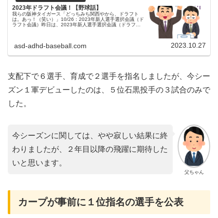
2023年ドラフト会議！【野球話】
我らの阪神タイガース「どっちみち関西やから、ドラフト
は。あっ！（笑い）」10/26：2023年新人選手選択会議（ド
ラフト会議）昨日は、2023年新人選手選択会議（ドラフト
会議）が行われました。タイガースは、支配下で６人、育成
で２人の指名をし...
2023.10.27
asd-adhd-baseball.com
支配下で６選手、育成で２選手を指名しましたが、今シー
ズン１軍デビューしたのは、５位石黒投手の３試合のみで
した。
今シーズンに関しては、やや寂しい結果に終
わりましたが、２年目以降の飛躍に期待した
いと思います。
父ちゃん
カープが事前に１位指名の選手を公表