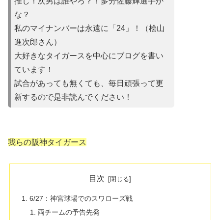
推し！次男は誰やろ？！多分佐藤輝選手か
な？
私のマイナンバーは永遠に「24」！（桧山
進次郎さん）
大好きなタイガースを中心にブログを書い
ています！
試合があって
も無くても、毎日頑張って更
新するので是非読んでください！
我らの阪神タイガース
目次
6/27：神宮球場でのスワローズ戦
両チームの予告先発