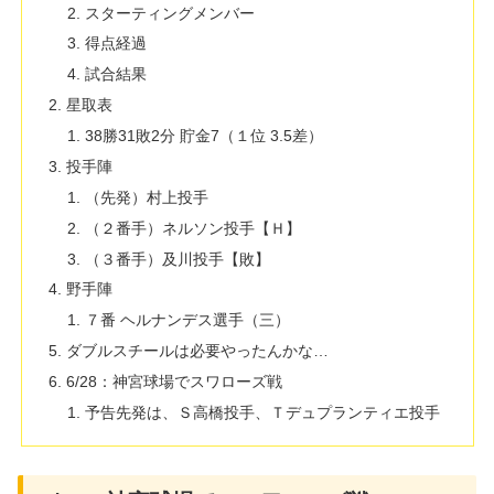
スターティングメンバー
得点経過
試合結果
星取表
38勝31敗2分 貯金7（１位 3.5差）
投手陣
（先発）村上投手
（２番手）ネルソン投手【Ｈ】
（３番手）及川投手【敗】
野手陣
７番 ヘルナンデス選手（三）
ダブルスチールは必要やったんかな…
6/28：神宮球場でスワローズ戦
予告先発は、Ｓ高橋投手、Ｔデュプランティエ投手