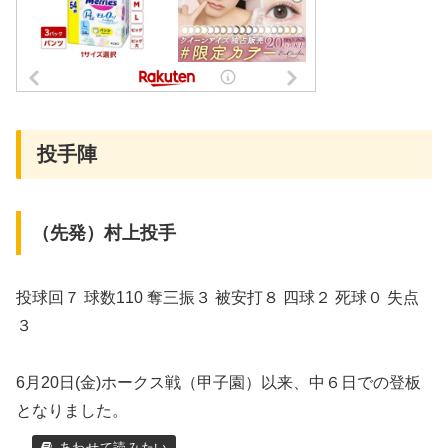
投手陣
（先発）村上投手
投球回７ 球数110 奪三振３ 被安打８ 四球２ 死球０ 失点
３
6月20日(金)ホークス戦（甲子園）以来、中６日での登板
となりました。