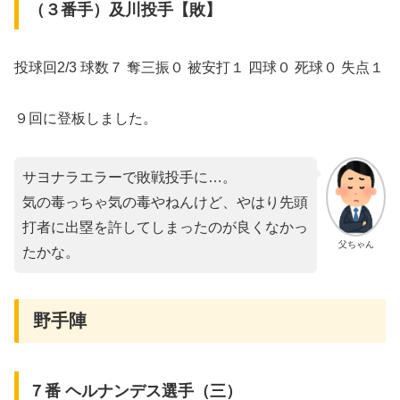
（３番手）及川投手【敗】
投球回2/3 球数７ 奪三振０ 被安打１ 四球０ 死球０ 失点１
９回に登板しました。
サヨナラエラーで敗戦投手に…。
気の毒っちゃ気の毒やねんけど、やはり先頭
打者に出塁を許してしまったのが良くなかっ
父ちゃん
たかな。
野手陣
７番 ヘルナンデス選手（三）