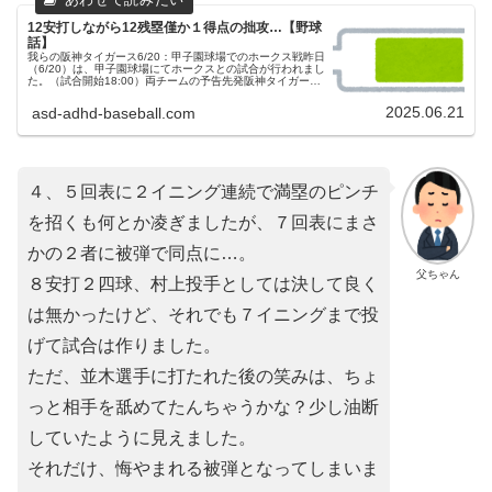
12安打しながら12残塁僅か１得点の拙攻…【野球
話】
我らの阪神タイガース6/20：甲子園球場でのホークス戦昨日
（6/20）は、甲子園球場にてホークスとの試合が行われまし
た。（試合開始18:00）両チームの予告先発阪神タイガース
41 村上頌樹投手福岡ソフトバンクホークス 35 モイネロ投
手ス...
2025.06.21
asd-adhd-baseball.com
４、５回表に２イニング連続で満塁のピンチ
を招くも何とか凌ぎましたが、７回表にまさ
かの２者に被弾で同点に…。
父ちゃん
８安打２四球、村上投手としては決して良く
は無かったけど、それでも７イニングまで投
げて試合は作りました。
ただ、並木選手に打たれた後の笑みは、ちょ
っと相手を舐めてたんちゃうかな？少し油断
していたように見えました。
それだけ、悔やまれる被弾となってしまいま