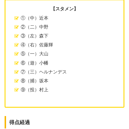
【スタメン】
①（中）近本
②（二）中野
③（左）森下
④（右）佐藤輝
⑤（一）大山
⑥（遊）小幡
⑦（三）ヘルナンデス
⑧（捕）坂本
⑨（投）村上
得点経過