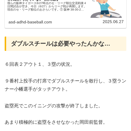
我らの阪神タイガース6/27時点のセ・リーグ順位交流戦後４
日間試合が空き、今日（6/27）からリーグ戦が再開します。
現在のセ・リーグ順位のおさらいです。① 阪神 38-30-2
.559② DeNA 33-32-3 .508（3.5）② 広...
2025.06.27
asd-adhd-baseball.com
ダブルスチールは必要やったんかな…
６回表２アウト１、３塁の状況。
９番村上投手の打席でダブルスチールを敢行し、３塁ラン
ナー小幡選手がタッチアウト。
盗塁死でこのイニングの攻撃が終了しました。
あまり積極的に盗塁をさせなかった岡田前監督。