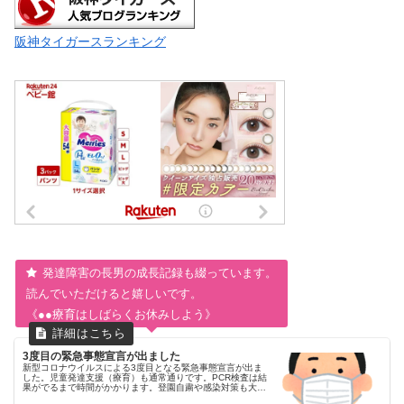
阪神タイガースランキング
発達障害の長男の成長記録も綴っています。
読んでいただけると嬉しいです。
《●●療育はしばらくお休みしよう》
3度目の緊急事態宣言が出ました
新型コロナウイルスによる3度目となる緊急事態宣言が出ま
した。児童発達支援（療育）も通常通りです。PCR検査は結
果がでるまで時間がかかります。登園自粛や感染対策も大変
です。ADHD、自閉症スペクトラムASDの診断をうけた発達