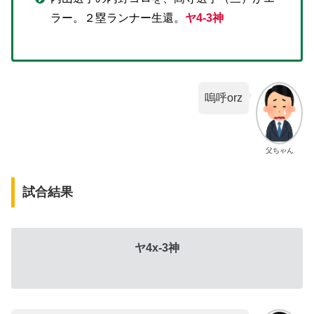
ラー。２塁ランナー生還。
ヤ4-3神
嗚呼orz
父ちゃん
試合結果
ヤ4x-3神