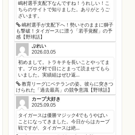
嶋村選手支配下なんですね！うれしい！こ
ちらのサイトで知りました。ありがとうご
ざいます。
嶋村選手が支配下へ！勢いそのままに獅子
も撃破！タイガースに漂う「若手覚醒」の予
感【野球話】
ぷれい
2026.03.05
初めまして。トラキチを長いことやってま
す。ブログ村で目にとまって読ませてもら
いました。実績組はぜひ返...
教育リーグにベテランの姿。彼らに突きつ
けられた「過去最高」の競争意識【野球話】
カープ大好き
2025.09.05
タイガースは優勝マジック4でもうやばい
ことになってきました。今日からはカープ
戦ですが、タイガースは絶...