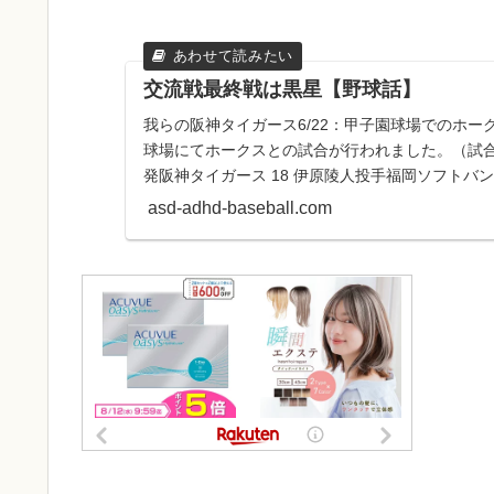
交流戦最終戦は黒星【野球話】
我らの阪神タイガース6/22：甲子園球場でのホーク
球場にてホークスとの試合が行われました。（試合開
発阪神タイガース 18 伊原陵人投手福岡ソフトバン
タ...
asd-adhd-baseball.com