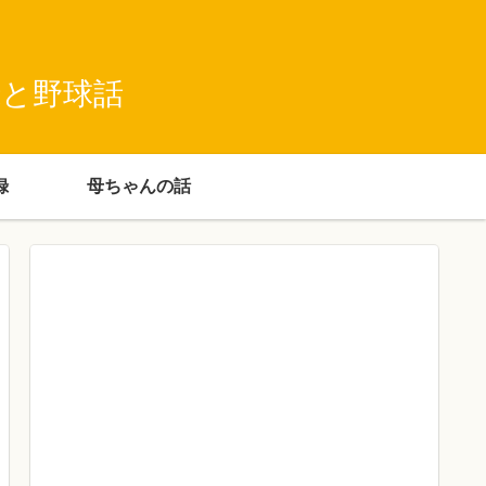
録と野球話
録
母ちゃんの話