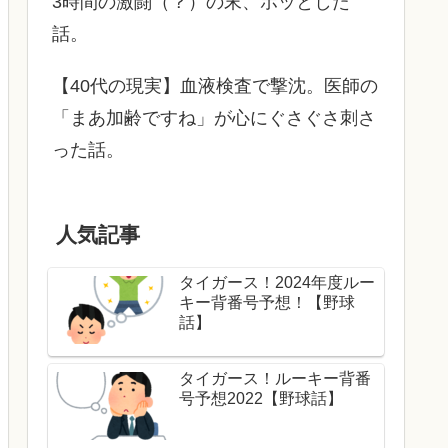
3時間の激闘（？）の末、ホッとした
話。
【40代の現実】血液検査で撃沈。医師の
「まあ加齢ですね」が心にぐさぐさ刺さ
った話。
人気記事
タイガース！2024年度ルー
キー背番号予想！【野球
話】
タイガース！ルーキー背番
号予想2022【野球話】