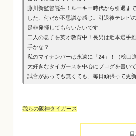
藤川新監督誕生！ルーキー時代から引退ま
した。何だか不思議な感じ。引退後テレビ
是非発揮してもらいたいです。
二人の息子を英才教育中！長男は近本選手
手かな？
私のマイナンバーは永遠に「24」！（桧山
大好きなタイガースを中心にブログを書い
試合があって
も無くても、毎日頑張って更
我らの阪神タイガース
目