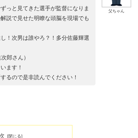
でずっと見てきた選手が監督になりま
父ちゃん
の解説で見せた明瞭な頭脳を現場でも
推し！次男は誰やろ？！多分佐藤輝選
進次郎さん）
ています！
新するので是非読んでください！
次