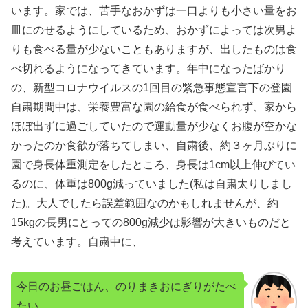
います。家では、苦手なおかずは一口よりも小さい量をお
皿にのせるようにしているため、おかずによっては次男よ
りも食べる量が少ないこともありますが、出したものは食
べ切れるようになってきています。年中になったばかり
の、新型コロナウイルスの1回目の緊急事態宣言下の登園
自粛期間中は、栄養豊富な園の給食が食べられず、家から
ほぼ出ずに過ごしていたので運動量が少なくお腹が空かな
かったのか食欲が落ちてしまい、自粛後、約３ヶ月ぶりに
園で身長体重測定をしたところ、身長は1cm以上伸びてい
るのに、体重は800g減っていました(私は自粛太りしまし
た)。大人でしたら誤差範囲なのかもしれませんが、約
15kgの長男にとっての800g減少は影響が大きいものだと
考えています。自粛中に、
今日のお昼ごはん、のりまきおにぎりがたべ
たい