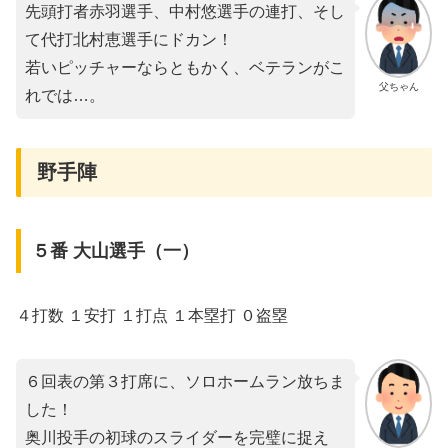
先頭打者赤羽選手、中村悠選手の連打、そし
て代打北村恵選手にドカン！
若いピッチャーならともかく、ベテランがこ
父ちゃん
れでは…。
野手陣
５番 大山選手（一）
４打数 １安打 １打点 １本塁打 ０盗塁
６回表の第３打席に、ソロホームラン放ちま
した！
奥川投手の初球のスライダーを完璧に捉え