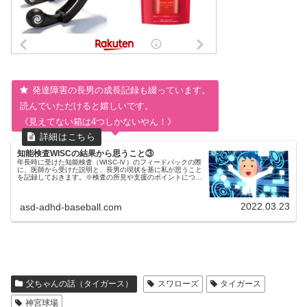
発達障害の長男の成長記録も綴っています。
読んでいただけると嬉しいです。
《見えてない箱は4つしかないやん！》
知能検査WISCの結果から思うこと③
年長時に受けた知能検査（WISC-Ⅳ）のフィードバックの際
に、医師から受けた説明と、長男の現状を基に私が思うこと
を記録しておきます。※検査の所見や支援のポイントについ
ては、あくまで長男の場合ですのでご了承ください。いまま
での流れはコチラをご...
2022.03.23
asd-adhd-baseball.com
父ちゃんの話（タイガース）
スワローズ
タイガース
神宮球場