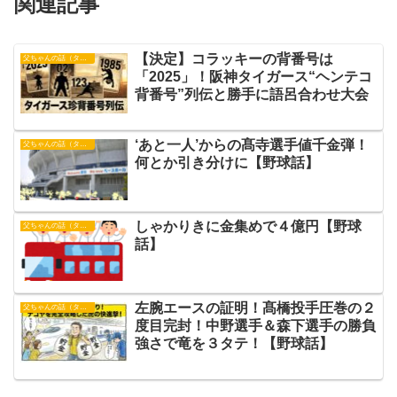
関連記事
【決定】コラッキーの背番号は
父ちゃんの話（タイガース）
「2025」！阪神タイガース“ヘンテコ
背番号”列伝と勝手に語呂合わせ大会
‘あと一人’からの髙寺選手値千金弾！
父ちゃんの話（タイガース）
何とか引き分けに【野球話】
しゃかりきに金集めで４億円【野球
父ちゃんの話（タイガース）
話】
左腕エースの証明！髙橋投手圧巻の２
父ちゃんの話（タイガース）
度目完封！中野選手＆森下選手の勝負
強さで竜を３タテ！【野球話】