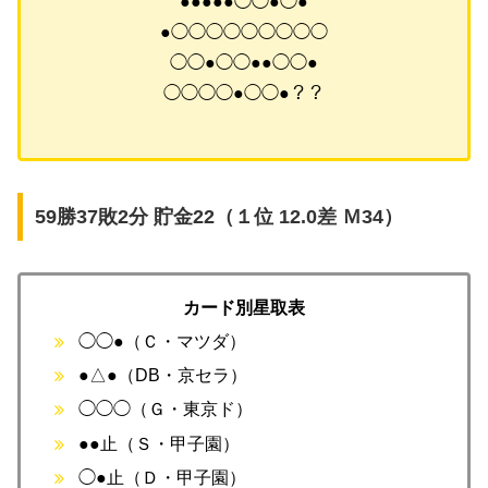
●●●●●◯◯●◯●
●◯◯◯◯◯◯◯◯◯
◯◯●◯◯●●◯◯●
◯◯◯◯●◯◯●？？
59勝37敗2分 貯金22（１位 12.0差 Ｍ34）
カード別星取表
◯◯●（Ｃ・マツダ）
●△●（DB・京セラ）
◯◯◯（Ｇ・東京ド）
●●止（Ｓ・甲子園）
◯●止（Ｄ・甲子園）