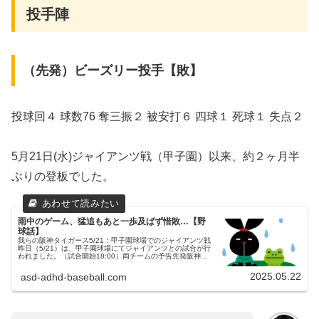
投手陣
（先発）ビーズリー投手【敗】
投球回４ 球数76 奪三振２ 被安打６ 四球１ 死球１ 失点２
5月21日(水)ジャイアンツ戦（甲子園）以来、約２ヶ月半
ぶりの登板でした。
雨中のゲーム、猛追もあと一歩及ばず惜敗…【野
球話】
我らの阪神タイガース5/21：甲子園球場でのジャイアンツ戦
昨日（5/21）は、甲子園球場にてジャイアンツとの試合が行
われました。（試合開始18:00）両チームの予告先発阪神タ
イガース 99 ビーズリー投手読売ジャイアンツ 97 井上温大
投手...
2025.05.22
asd-adhd-baseball.com