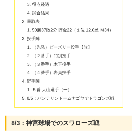
得点経過
試合結果
星取表
59勝37敗2分 貯金22（１位 12.0差 Ｍ34）
投手陣
（先発）ビーズリー投手【敗】
（２番手）門別投手
（３番手）木下投手
（４番手）岩貞投手
野手陣
５番 大山選手（一）
8/5：バンテリンドームナゴヤでドラゴンズ戦
8/3：神宮球場でのスワローズ戦