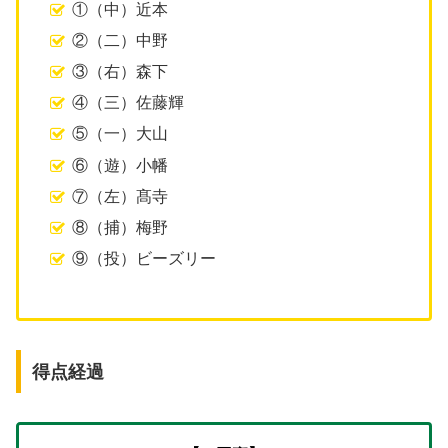
①（中）近本
②（二）中野
③（右）森下
④（三）佐藤輝
⑤（一）大山
⑥（遊）小幡
⑦（左）髙寺
⑧（捕）梅野
⑨（投）ビーズリー
得点経過