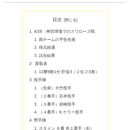
目次
4/28：神宮球場でのスワローズ戦
両チームの予告先発
得点経過
試合結果
星取表
12勝9敗1分 貯金3（２位 2.0差）
投手陣
（先発）大竹投手
（２番手）石井投手
（３番手）岩崎投手
（４番手）K.ケラー投手
野手陣
スタメン ６番 井上選手（右）