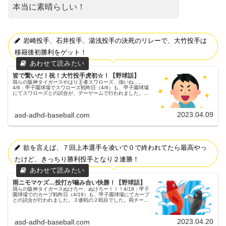
本当に素晴らしい！
岩崎投手、石井投手、湯浅投手の決死のリレーで、大竹投手は
移籍後初勝利をゲット！
皆で繋いだ！祝！大竹投手虎初☆！【野球話】
我らの阪神タイガースやはり王者スワローズ、強いね…。
4/8：甲子園球場でスワローズ戦昨日（4/8）も、甲子園球場
にてスワローズとの試合が、デーゲームで行われました。３
連戦の２戦目でした。両チームの予告先発阪神タイガース
49 大竹耕太郎投手...
2023.04.09
asd-adhd-baseball.com
欲を言えば、７回上本選手を凌いで０で終われてたら最高やっ
たけど、きっちり勝利投手となり２連勝！
雨ニモマケズ…投打が噛み合い快勝！【野球話】
我らの阪神タイガースぬけろー、ぬけろー！！！4/19：甲子
園球場でのカープ戦昨日（4/19）も、甲子園球場にてカープ
との試合が行われました。３連戦の２戦目でした。両チーム
の予告先発阪神タイガース 49 大竹耕太郎投手広島東洋カー
プ 66 遠...
2023.04.20
asd-adhd-baseball.com