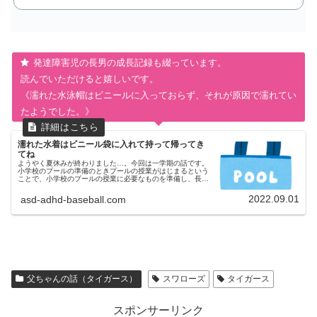
発達障害児の長男の成長記録も綴っています。
読んでいただけると嬉しいです。
《濡れた水泳帽はビニールに入っておらず、それが原因で濡れてい
たようでした。》
濡れた水着はビニール袋に入れて持って帰ってき
てね
ようやく夏休みが終わりました…。今回は一学期の話です。
小学校のプールの準備のときプールの授業がはじまるという
ことで、小学校のプールの授業に必要なものを準備し、長男
にその説明をしました。母ちゃん水着、帽子、タオル、それ
から、濡れた水着を入れる...
2022.09.01
asd-adhd-baseball.com
父ちゃんの話（タイガース）
スワローズ
タイガース
スポンサーリンク