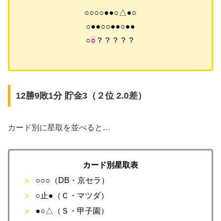
○○○○●●○△●○
○●●○○●●○●●
○
○
？？？？？
12勝9敗1分 貯金3（２位 2.0差）
カード別に星取を並べると…
カード別星取表
○○○（DB・京セラ）
○止●（Ｃ・マツダ）
●○△（Ｓ・甲子園）