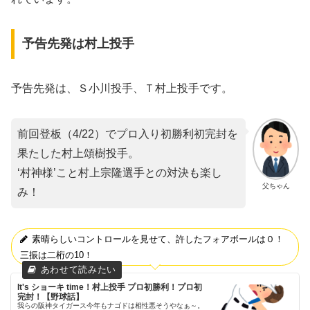
予告先発は村上投手
予告先発は、Ｓ小川投手、Ｔ村上投手です。
前回登板（4/22）でプロ入り初勝利初完封を
果たした村上頌樹投手。
‘村神様’こと村上宗隆選手との対決も楽し
父ちゃん
み！
素晴らしいコントロールを見せて、許したフォアボールは０！
三振は二桁の10！
It's ショーキ time！村上投手 プロ初勝利！プロ初
完封！【野球話】
我らの阪神タイガース今年もナゴドは相性悪そうやなぁ～。