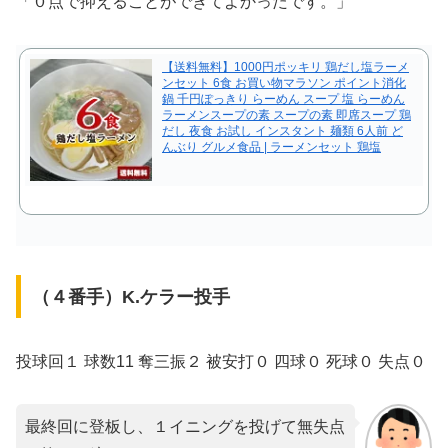
「０点で抑えることができてよかったです。」
【送料無料】1000円ポッキリ 鶏だし塩ラーメ
ンセット 6食 お買い物マラソン ポイント消化
鍋 千円ぽっきり らーめん スープ 塩 らーめん
ラーメンスープの素 スープの素 即席スープ 鶏
だし 夜食 お試し インスタント 麺類 6人前 ど
んぶり グルメ食品 | ラーメンセット 鶏塩
（４番手）K.ケラー投手
投球回１ 球数11 奪三振２ 被安打０ 四球０ 死球０ 失点０
最終回に登板し、１イニングを投げて無失点