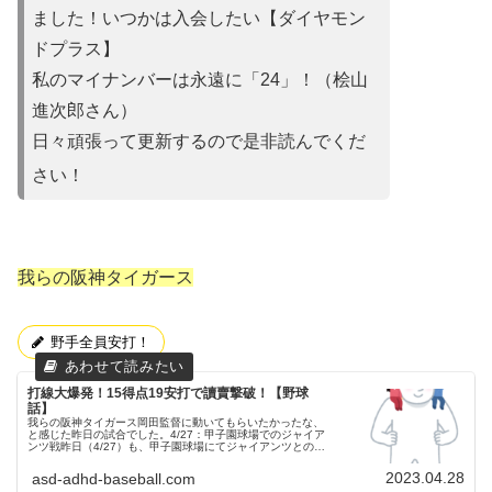
ました！いつかは入会
したい【ダイヤモン
ドプラス】
私のマイナンバーは永遠に「24」！（桧山
進次郎さん）
日々頑張って更新するので是非読んでくだ
さい！
我らの阪神タイガース
野手全員安打！
打線大爆発！15得点19安打で讀賣撃破！【野球
話】
我らの阪神タイガース岡田監督に動いてもらいたかったな、
と感じた昨日の試合でした。4/27：甲子園球場でのジャイア
ンツ戦昨日（4/27）も、甲子園球場にてジャイアンツとの試
合が行われました。３連戦の３戦目でした。両チームの予告
先発阪神タイガー...
2023.04.28
asd-adhd-baseball.com