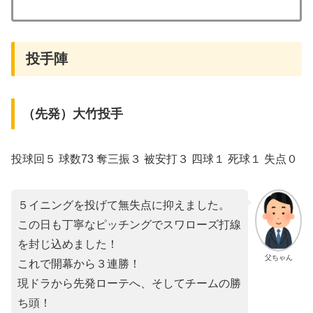
投手陣
（先発）大竹投手
投球回５ 球数73 奪三振３ 被安打３ 四球１ 死球１ 失点０
５イニングを投げて無失点に抑えました。
この日も丁寧なピッチングでスワローズ打線
を封じ込めました！
父ちゃん
これで開幕から３連勝！
現ドラから先発ローテへ、そしてチームの勝
ち頭！