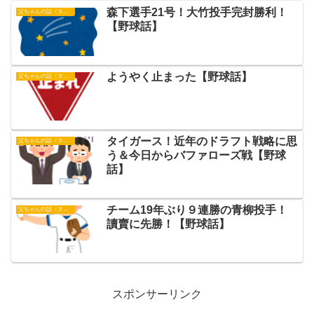
森下選手21号！大竹投手完封勝利！
父ちゃんの話（タイガース）
【野球話】
ようやく止まった【野球話】
父ちゃんの話（タイガース）
タイガース！近年のドラフト戦略に思
父ちゃんの話（タイガース）
う＆今日からバファローズ戦【野球
話】
チーム19年ぶり９連勝の青柳投手！
父ちゃんの話（タイガース）
讀賣に先勝！【野球話】
スポンサーリンク