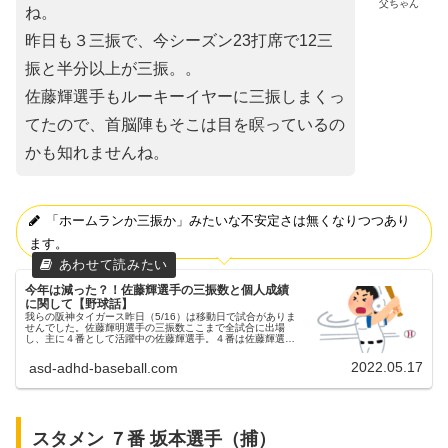
父ちゃん
ね。
昨日も３三振で、今シーズン23打席で12三
振と半分以上が三振。。
佐藤輝選手もルーキーイヤーに三振しまくっ
てたので、首脳陣もそこは目を瞑っているの
かも知れませんね。
「ホームランか三振か」みたいな不安定さは無くなりつつあり
ます。
今年は減った？！佐藤輝選手の三振数と個人成績
に関して【野球話】
我らの阪神タイガース昨日（5/16）は移動日で試合がありま
せんでした。佐藤輝明選手の三振数ここまで全試合に出場
し、主に４番として活躍中の佐藤輝選手。４番は佐藤輝選手
が勝ち取りました！去年はルーキーとしての歴代ワーストの
三振数（173）を記録...
2022.05.17
asd-adhd-baseball.com
スタメン ７番 坂本選手（捕）