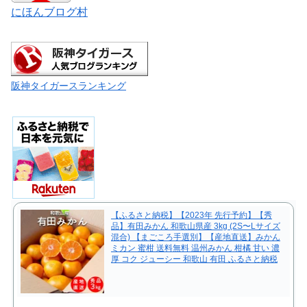
にほんブログ村
阪神タイガースランキング
【ふるさと納税】【2023年 先行予約】【秀
品】有田みかん 和歌山県産 3kg (2S〜Lサイズ
混合) 【まごころ手選別】【産地直送】みかん
ミカン 蜜柑 送料無料 温州みかん 柑橘 甘い 濃
厚 コク ジューシー 和歌山 有田 ふるさと納税