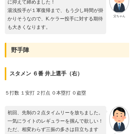
に抑えて締めました！
湯浅投手が１軍復帰まで、もう少し時間が掛
父ちゃん
かりそうなので、K.ケラー投手に対する期待
も大きくなります。
野手陣
スタメン ６番 井上選手（右）
５打数 １安打 ２打点 ０本塁打 ０盗塁
初回、先制の２点タイムリーを放ちました。
一気にライトのレギュラーを掴んで欲しい！
ただ、相変わらず三振の多さは目立ちます