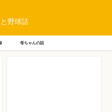
録と野球話
録
母ちゃんの話