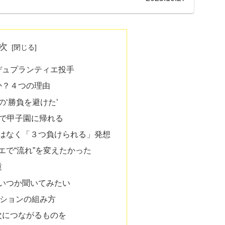
次
デュプランティエ投手
か？４つの理由
の‘勝負を避けた’
敗で甲子園に帰れる
ではなく「３つ負けられる」発想
エで“流れ”を変えたかった
重
、いつか聞いてみたい
ーションの組み方
次につながるものを