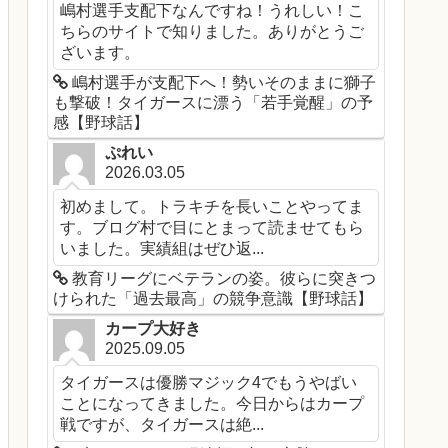
嶋村選手支配下なんですね！うれしい！こ
ちらのサイトで知りました。ありがとうご
ざいます。
嶋村選手が支配下へ！勢いそのままに獅子
も撃破！タイガースに漂う「若手覚醒」の予
感【野球話】
ぷれい
2026.03.05
初めまして。トラキチを長いことやってま
す。ブログ村で目にとまって読ませてもら
いました。実績組はぜひ返...
教育リーグにベテランの姿。彼らに突きつ
けられた「過去最高」の競争意識【野球話】
カープ大好き
2025.09.05
タイガースは優勝マジック4でもうやばい
ことになってきました。今日からはカープ
戦ですが、タイガースは絶...