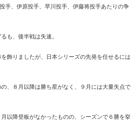
エ投手、伊原投手、早川投手、伊藤将投手あたりの争
げるも、後半戦は失速。
勝を飾りましたが、日本シリーズの先発を任せるには
のの、８月以降は勝ち星がなく、９月には大量失点で
８月以降登板がなかったものの、シーズンで６勝を挙