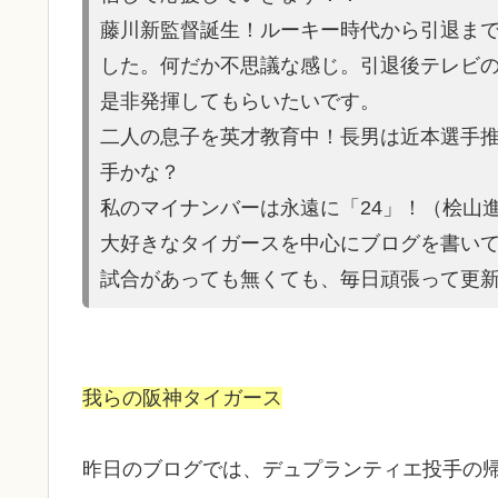
藤川新監督誕生！ルーキー時代から引退ま
した。何だか不思議な感じ。引退後テレビ
是非発揮してもらいたいです。
二人の息子を英才教育中！長男は近本選手
手かな？
私のマイナンバーは永遠に「24」！（桧山
大好きなタイガースを中心にブログを書い
試合があって
も無くても、毎日頑張って更
我らの阪神タイガース
昨日のブログでは、デュプランティエ投手の