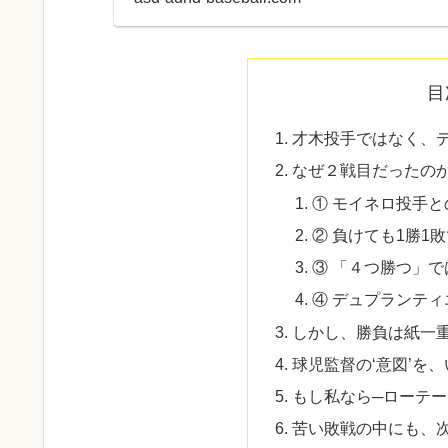
目
才木投手ではなく、
なぜ２戦目だったの
① モイネロ投手と
② 負けても1勝1
③ 「４つ勝つ」
④ デュプランティ
しかし、勝負は紙一
球児監督の‘意図’を
もし私なら─ローテ
苦い敗戦の中にも、