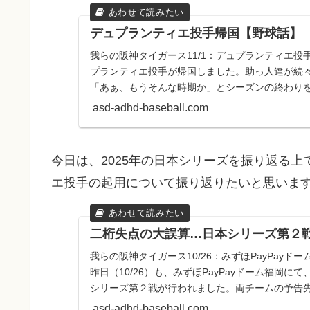
デュプランティエ投手帰国【野球話】
我らの阪神タイガース11/1：デュプランティエ投手
プランティエ投手が帰国しました。助っ人達が続
「あぁ、もうそんな時期か」とシーズンの終わり
投手は、今シーズ...
asd-adhd-baseball.com
今日は、2025年の日本シリーズを振り返る
エ投手の起用について振り返りたいと思いま
二桁失点の大誤算…日本シリーズ第２
我らの阪神タイガース10/26：みずほPayPay
昨日（10/26）も、みずほPayPayドーム福岡に
シリーズ第２戦が行われました。両チームの予告
...
asd-adhd-baseball.com