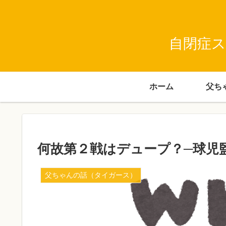
自閉症ス
ホーム
何故第２戦はデュープ？─球児
父ちゃんの話（タイガース）