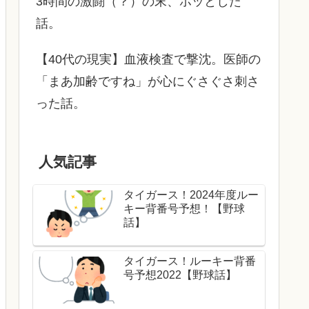
3時間の激闘（？）の末、ホッとした
話。
【40代の現実】血液検査で撃沈。医師の
「まあ加齢ですね」が心にぐさぐさ刺さ
った話。
人気記事
タイガース！2024年度ルー
キー背番号予想！【野球
話】
タイガース！ルーキー背番
号予想2022【野球話】