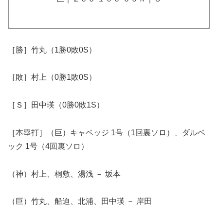
​［勝］竹丸（1勝0敗0S）
［敗］村上（0勝1敗0S）
［Ｓ］田中瑛（0勝0敗1S）
​［本塁打］（巨）キャベッジ 1号（1回裏ソロ）、ダルベ
ック 1号（4回裏ソロ）
​（神）村上、桐敷、湯浅 － 坂本
（巨）竹丸、船迫、北浦、田中瑛 － 岸田