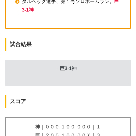
ダルベック選手、第１号ソロホームラン。
巨
3-1神
試合結果
巨3-1神
スコア
神｜０００ １００ ０００｜１
巨｜２００ １００ ００Ｘ｜３