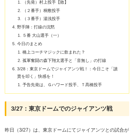
（先発）村上投手【敗】
（２番手）桐敷投手
（３番手）湯浅投手
野手陣：打線の沈黙
５番 大山選手（一）
今日のまとめ
橋上コーチマジックに飲まれた？
孤軍奮闘の森下翔太選手と「音無し」の打線
3/28：東京ドームでジャイアンツ戦！：今日こそ「讀
賣を叩く」快感を！
予告先発は、Ｇハワード投手、Ｔ髙橋投手
3/27：東京ドームでのジャイアンツ戦
昨日（3/27）は、東京ドームにてジャイアンツとの試合が