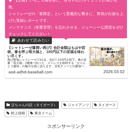
【悲報】いちご大福を前に、母ちゃんのダイエット計画が完
敗。
シャトレーゼの「春限定」という悪魔的な響きに、胃袋が白旗を上
げた実録レポートです。
メンテナンス（体重管理）を忘れさせる、ジューシーな誘惑をぜひ
チェックしてください！
【シャトレーゼ爆買い再び】合計金額はもはや芸
術。春を呼ぶ苺大福と、100円以下の至福を味わ
い尽くす。
再び聖地シャトレーゼで41点、合計7,333円を投下。春の定
番「苺大福」2種食べ比べと、ストレスを粉砕する「かりん
とう饅頭」の魅力を熱く語ります。豆乳ティーとの最強ペア
リングで、特性児育児の疲れをメンテナンス。レシートを封
2026.03.02
asd-adhd-baseball.com
印してでも食べたかった、母の本音とは。
父ちゃんの話（タイガース）
ジャイアンツ
タイガース
村上頌樹
東京ドーム
スポンサーリンク