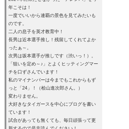
年こそは！
一度でいいから連覇の景色を見てみたいも
のです。
二人の息子を英才教育中！
長男は近本選手推し！残留してくれてよか
ったぁ～。
次男は坂本選手が推しです（渋いっ！）。
「狙いを定め～♪」とよくヒッティングマー
チを口ずさんでいます！
私のマイナンバーは今までもこれからもず
っと「24」！（桧山進次郎さん。）
変わりません。
大好きなタイガースを中心にブログを書い
ています！
試合があっても無くても、毎日頑張って更
新するので是非読んでください！