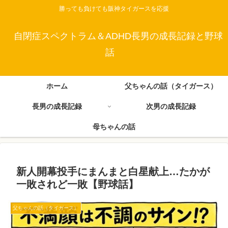
勝っても負けても阪神タイガースを応援
自閉症スペクトラム＆ADHD長男の成長記録と野球
話
ホーム
父ちゃんの話（タイガース）
長男の成長記録
次男の成長記録
母ちゃんの話
新人開幕投手にまんまと白星献上…たかが
一敗されど一敗【野球話】
父ちゃんの話（タイガース）