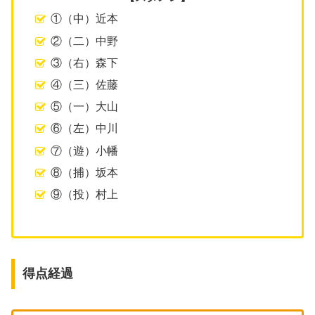
①（中）近本
②（二）中野
③（右）森下
④（三）佐藤
⑤（一）大山
⑥（左）中川
⑦（遊）小幡
⑧（捕）坂本
⑨（投）村上
得点経過