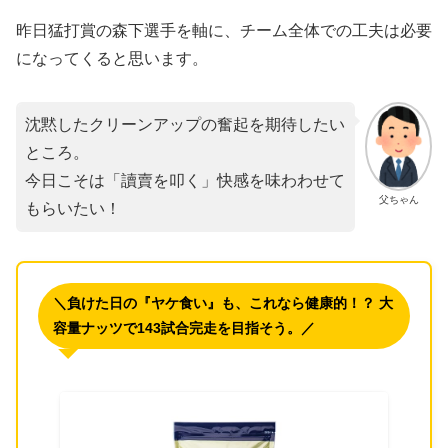
​昨日猛打賞の森下選手を軸に、チーム全体での工夫は必要
になってくると思います。
沈黙したクリーンアップの奮起を期待したい
ところ。
今日こそは「讀賣を叩く」快感を味わわせて
父ちゃん
もらいたい！
＼負けた日の『ヤケ食い』も、これなら健康的！？ 大
容量ナッツで143試合完走を目指そう。／