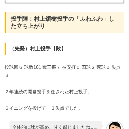
投手陣：村上頌樹投手の「ふわふわ」し
た立ち上がり
（先発）村上投手【敗】
投球回６ 球数101 奪三振７ 被安打５ 四球２ 死球０ 失点
３
２年連続の開幕投手を任された村上投手。
６イニングを投げて、３失点でした。
全体的に球が高め、甘く感じましたね…。