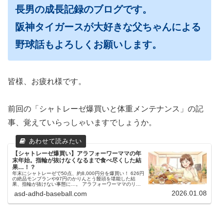
長男の成長記録のブログです。
阪神タイガースが大好きな父ちゃんによる
野球話もよろしくお願いします。
皆様、お疲れ様です。
前回の「シャトレーゼ爆買いと体重メンテナンス」の記
事、覚えていらっしゃいますでしょうか。
【シャトレーゼ爆買い】アラフォーワーママの年
末年始。指輪が抜けなくなるまで食べ尽くした結
果…！？
年末にシャトレーゼで50点、約8,000円分を爆買い！ 626円
の絶品モンブランや97円のかりんとう饅頭を堪能した結
果、指輪が抜けない事態に…。 アラフォーワーママのリア
ルな奮闘記と、新しく始める「月イチゆる体重管理」への決
2026.01.08
asd-adhd-baseball.com
意を綴ります。