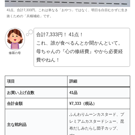
41点、合計7,333円。これは単なる「おやつ」ではなく、明日を白目むかずに生き
抜くための「兵糧補給」です。
合計7,333円！ 41点！
これ、誰が食べるんとか聞かんといて。
母ちゃんの『心の修繕費』やから必要経
修羅の母
費やねん！
項目
詳細
お買い上げ点数
41品
合計金額
¥7,333（税込）
ふんわりムーンカスタード、プ
レミアムカスタードシュー、昆
主な戦利品
布だしみたらし団子カップ、