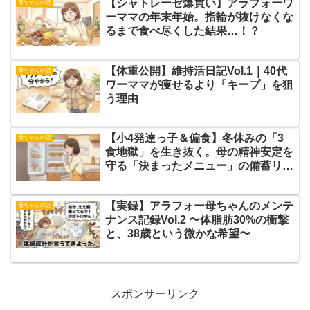
【シャトレーゼ爆買い】アラフォーワ
母ちゃんの話
ーママの年末年始。指輪が抜けなくな
るまで食べ尽くした結果…！？
【体重公開】維持活日記Vol.1｜40代
母ちゃんの話
ワーママが痩せるより「キープ」を狙
う理由
【小4発達っ子＆偏食】冬休みの「3
母ちゃんの話
食地獄」を生き抜く。母の精神安定を
守る「決まったメニュー」の備蓄リス
ト
【実録】アラフォー母ちゃんのメンテ
母ちゃんの話
ナンス記録Vol.2 〜体脂肪30%の衝撃
と、38歳という微かな希望〜
スポンサーリンク