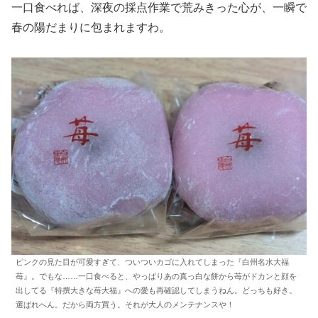
一口食べれば、深夜の採点作業で荒みきった心が、一瞬で
春の陽だまりに包まれますわ。
ピンクの見た目が可愛すぎて、ついついカゴに入れてしまった『白州名水大福
苺』。でもな……一口食べると、やっぱりあの真っ白な餅から苺がドカンと顔を
出してる『特撰大きな苺大福』への愛も再確認してしまうねん。どっちも好き。
選ばれへん。だから両方買う。それが大人のメンテナンスや！